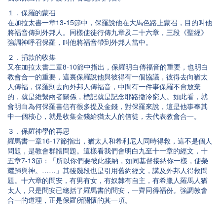
１．保羅的蒙召
在加拉太書一章13-15節中，保羅說他在大馬色路上蒙召，目的叫他
將福音傳到外邦人。同樣使徒行傳九章及二十六章，三段《聖經》
強調神呼召保羅，叫他將福音帶到外邦人當中。
２．捐款的收集
又在加拉太書二章8-10節中指出，保羅明白傳福音的重要，也明白
教會合一的重要，這裏保羅說他與彼得有一個協議，彼得去向猶太
人傳福，保羅則去向外邦人傳福音，中間有一件事保羅不會放棄
的，就是維繫兩者關係，標記就是記念耶路撒冷窮人。如此看，就
會明白為何保羅書信有很多提及金錢，對保羅來說，這是他事奉其
中一個核心，就是收集金錢給猶太人的信徒，去代表教會合一。
３．
保羅神學的再思
羅馬書一章16-17節指出，猶太人和希利尼人同時得救，這不是個人
問題，是教會群體問題。這樣看我們會明白九至十一章的經文，十
五章7-13節：「所以你們要彼此接納，如同基督接納你一樣，使榮
耀歸與神。……」其後幾段也是引用舊約經文，講及外邦人得救問
題。十六章的問安，有男有女，有奴隸有自主，有希臘人羅馬人猶
太人，只是問安已總括了羅馬書的問安，一齊同得福份。強調教會
合一的道理，正是保羅所關懷的其一項。