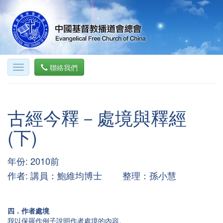
聯絡我們
古經今釋－處境與釋經
(下)
年份: 2010前
作者: 講員：鮑維均博士 整理：孫小慧
四．
作者處境
我以保羅作例子說明作者處境的內容。