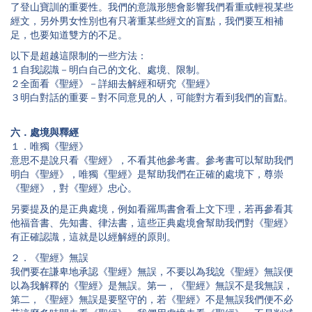
了登山寶訓的重要性。我們的意識形態會影響我們看重或輕視某些
經文，另外男女性別也有只著重某些經文的盲點，我們要互相補
足，也要知道雙方的不足。
以下是超越這限制的一些方法：
１自我認識－明白自己的文化、處境、限制。
２全面看《聖經》－詳細去解經和研究《聖經》
３明白對話的重要－對不同意見的人，可能對方看到我們的盲點。
六．處境與釋經
１．唯獨《聖經》
意思不是說只看《聖經》，不看其他參考書。參考書可以幫助我們
明白《聖經》，唯獨《聖經》是幫助我們在正確的處境下，尊崇
《聖經》，對《聖經》忠心。
另要提及的是正典處境，例如看羅馬書會看上文下理，若再參看其
他福音書、先知書、律法書，這些正典處境會幫助我們對《聖經》
有正確認識，這就是以經解經的原則。
２．《聖經》無誤
我們要在謙卑地承認《聖經》無誤，不要以為我說《聖經》無誤便
以為我解釋的《聖經》是無誤。第一，《聖經》無誤不是我無誤，
第二，《聖經》無誤是要堅守的，若《聖經》不是無誤我們便不必