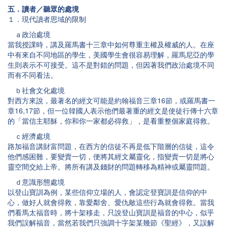
五．讀者／聽眾的處境
１．現代讀者思域的限制
ａ政治處境
當我授課時，講及羅馬書十三章中如何尊重主權及權威的人。在座
中有來自不同地區的學生，美國學生會很容易理解，羅馬尼亞的學
生則表示不可接受。這不是對錯的問題，但因著我們政治處境不同
而有不同看法。
ｂ社會文化處境
對西方來說，最著名的經文可能是約翰福音三章16節，或羅馬書一
章16,17節，但一位韓國人表示他們最著重的經文是使徒行傳十六章
的「當信主耶穌，你和你一家都必得救」，是看重整個家庭得救。
ｃ經濟處境
路加福音講財富問題，在西方的信徒不再是低下階層的信徒，這令
他們感困難，要變賣一切，便將其經文屬靈化，指變賣一切是將心
靈空間交給上帝。將所有講及錢財的問題轉移為精神或屬靈問題。
ｄ意識形態處境
以登山寶訓為例，某些信仰立場的人，會認定登寶訓是信仰的中
心，做好人就會得救，靠愛鄰舍、愛仇敵這些行為就會得救。當我
們看馬太福音時，將十架移走，只說登山寶訓是福音的中心，似乎
我們誤解福音，當然若我們只強調十字架某幾節《聖經》，又誤解