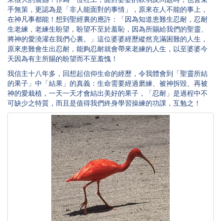
手無策，更認為是「非人能面對的事情」，原來在人不能的事上，
在神凡事都能！想到聖經裏的應許：「因為知道患難生忍耐，忍耐
生老練，老練生盼望，盼望不至於羞恥，因為所賜給我們的聖靈、
將神的愛澆灌在我們心裏。」這位婆婆經歷縱然充滿困難的人生，
原來患難會生出忍耐，能夠忍耐就會帶來老練的人生，以至婆婆今
天因為有主所賜的盼望而不至羞愧！
我信主十八年多，回想起信仰生命的經歷，令我體會到「聖靈所結
的果子」中「結果」的真義：生命需要經過磨練、被神拆毀、再被
神的愛栽植，一天一天才會結出美好的果子，「忍耐」是過程中不
可缺少之特質，而且是值得我們終身學習操練的功課，互勉之！