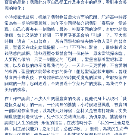
寶貴的品格！我藉此分享自己從工作及生命中的經歷，看到生命美
麗的轉化！
小時候家境貧窮，操練了我對物質需求方面的忍耐。記得高中時經
常為每一期的學費籌算，當年不少同學都介紹我到「賽馬會」當兼
職，自己心裏亦有一刻動搖，最終，神藉不同的途徑，奇妙地給我
供應，如此又過渡了難關，不用再受賽馬會的「引誘」了。至大專
時期，適逢「人口普查」，所有同學都蜂擁去擔任收入吸引的普查
員，聖靈又在此刻給我提醒，一句「不可停止聚會」，最終勝過金
錢誘惑的試探。這些經歷令我體會到一個秘訣，原來當試探來臨，
人要配合做的：只要一刻堅定的「忍耐」，聖靈會藉着聖經和環
境，以及直接的啟示引導我們的心，一天比一天更愛神，不會愛別
的東西，聖靈的大能帶來奇妙的保守！想起聖誕記載主耶穌，曾經
禁食四十晝夜後，在身體最軟弱的時間受魔鬼的試探，主耶穌卻在
關鍵的一刻，忍耐經過，至終勝過十字架死亡的挑戰，為我們立下
美好的榜樣。
在工作中認識了不少人生閱歷豐富的長者，從他們身上活現出「愛
是恆久忍耐」的一面。一位獨居的婆婆，小時候經歷戰亂，被賣到
一個家庭作童養媳，以為找到好歸宿，怎料又是被虐打嫌棄，丈夫
離世後想到老來從子，兒子卻又受賭博捆綁，負債累累。婆婆最終
認識到人生的至寶─永恆的福音，在洗禮時分享：「我的一生全是恩
典，因主給我能力，忍耐到底，必然得救。」 聽罷，為我的生命帶
來很大的震撼！作為一位社工，面對婆婆的軟弱及問題時，也會束