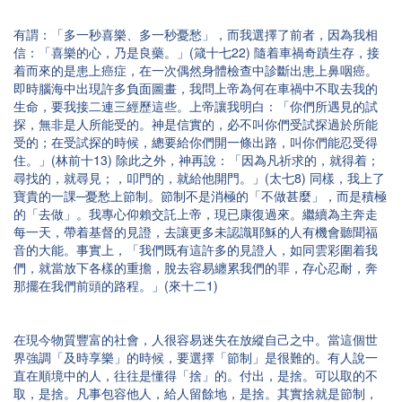
有謂：「多一秒喜樂、多一秒憂愁」，而我選擇了前者，因為我相
信：「喜樂的心，乃是良藥。」(箴十七22) 隨着車禍奇蹟生存，接
着而來的是患上癌症，在一次偶然身體檢查中診斷出患上鼻咽癌。
即時腦海中出現許多負面圖畫，我問上帝為何在車禍中不取去我的
生命，要我接二連三經歷這些。上帝讓我明白：「你們所遇見的試
探，無非是人所能受的。神是信實的，必不叫你們受試探過於所能
受的；在受試探的時候，總要給你們開一條出路，叫你們能忍受得
住。」(林前十13) 除此之外，神再說：「因為凡祈求的，就得着；
尋找的，就尋見；，叩門的，就給他開門。」(太七8) 同樣，我上了
寶貴的一課─憂愁上節制。節制不是消極的「不做甚麼」，而是積極
的「去做」。我專心仰賴交託上帝，現已康復過來。繼續為主奔走
每一天，帶着基督的見證，去讓更多未認識耶穌的人有機會聽聞福
音的大能。事實上，「我們既有這許多的見證人，如同雲彩圍着我
們，就當放下各樣的重擔，脫去容易纏累我們的罪，存心忍耐，奔
那擺在我們前頭的路程。」(來十二1)
在現今物質豐富的社會，人很容易迷失在放縱自己之中。當這個世
界強調「及時享樂」的時候，要選擇「節制」是很難的。有人說一
直在順境中的人，往往是懂得「捨」的。付出，是捨。可以取的不
取，是捨。凡事包容他人，給人留餘地，是捨。其實捨就是節制，