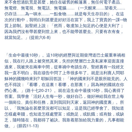
來不會想過飢荒是甚麼，她住在破舊的帳篷裏，無任何電子產品、
無電燈、無電視、無電話、無電腦…… （一天醒來……望着天……
仍存活……為一啖水……一點食物……就是每天生存目的）。在這
次的行動中，我明白到甚麼是好好活在當下，我上了寶貴的一課─物
質上節制。如聖經上說：「然而，敬虔加上知足的心便是大利了；
因為我們沒有帶甚麼到世上來，也不能帶甚麼去。只要有衣有食，
就當知足。」(提前六6-8)
「生命中最後10秒」。這10秒的經歷與近期柴灣道巴士嚴重車禍相
似，我在行人路上被突然其來，失控的雙層巴士及私家車迎面直撞
過來，我被夾在兩車中間，從車禍中奇蹟生存。聖經裏有一段經文
我一直不明白，我在禱告中問了上帝很多年了。就是法利賽人問耶
穌神的國幾時來到? 耶穌回答說：「神的國來到不是眼所能見的。人
也不得說：『看哪，在這裏！看哪，在那裏！』因為神的國就在你
們心裏。」(路十七20-21》。就在這生命中最後10秒，我心裏得了
答案。我學會「活好人生每一秒，做好自己，做好神給我在世上每
一個崗位、責任和任務，直到我回到天家，返回神的國度裏」。所
以，「我無論在甚麼景況都可以知足，這是我已經學會了。我知道
怎樣處卑賤，也知道怎樣處豐富；或飽足，或飢餓；或有餘，或缺
乏，隨時隨在，我都得了祕訣。我靠着那加給我力量的，凡事都能
做。」(腓四11-13)