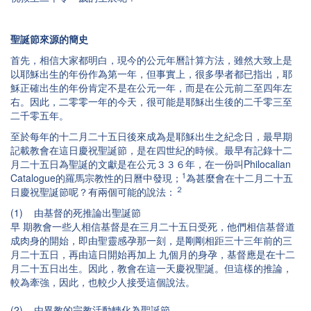
聖誕節來源的簡史
首先，相信大家都明白，現今的公元年曆計算方法，雖然大致上是
以耶穌出生的年份作為第一年，但事實上，很多學者都已指出，耶
穌正確出生的年份肯定不是在公元一年，而是在公元前二至四年左
右。因此，二零零一年的今天，很可能是耶穌出生後的二千零三至
二千零五年。
至於每年的十二月二十五日後來成為是耶穌出生之紀念日，最早期
記載教會在這日慶祝聖誕節，是在四世紀的時候。最早有記錄十二
月二十五日為聖誕的文獻是在公元３３６年，在一份叫Philocalian
1
Catalogue的羅馬宗教性的日曆中發現；
為甚麼會在十二月二十五
２
日慶祝聖誕節呢？有兩個可能的說法：
(1) 由基督的死推論出聖誕節
早 期教會一些人相信基督是在三月二十五日受死，他們相信基督道
成肉身的開始，即由聖靈感孕那一刻，是剛剛相距三十三年前的三
月二十五日，再由這日開始再加上 九個月的身孕，基督應是在十二
月二十五日出生。因此，教會在這一天慶祝聖誕。但這樣的推論，
較為牽強，因此，也較少人接受這個說法。
(2) 由異教的宗教活動轉化為聖誕節