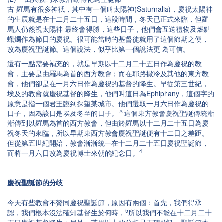
古 羅馬有很多神祇，其中有一個叫太陽神(Saturnalia)，慶祝太陽神
的生辰就是在十二月二十五日，這段時間，冬天已正式來臨，但羅
馬人仍然視太陽神 最終會得勝，這些日子，他們會互送禮物及燃點
蠟燭作為節日的慶祝。很可能當時的基督徒就用了這個節期之便，
改為慶祝聖誕節。這個說法，似乎比第一個說法更 為可信。
還有一點需要補充的，就是早期以十二月二十五日作為慶祝的教
會，主要是由羅馬為首的西方教會；而在耶路撒冷及其他的東方教
會，他們卻是在一月六日作為慶祝的基督的降生。早從第三世紀，
埃及的教會就慶祝基督的降生，他們叫這日為Ephiphany，這個字的
原意是指一個君王臨到探望某城市。他們選取一月六日作為慶祝的
３
日子，因為該日是埃及冬至的日子。
這個東方教會慶祝聖誕傳統漸
漸傳到以羅馬為首的西方教會，但由於羅馬以十二月二十五日為慶
祝冬天的來臨，所以早期東西方教會慶祝聖誕便有十二日之差距。
但從第五世紀開始，教會漸漸統一在十二月二十五日慶祝聖誕節，
4
而將一月六日改為慶祝博士來朝的紀念日。
慶祝聖誕節的分歧
今天有些教會不贊同慶祝聖誕節，原因有兩個：首先，我們得承
5
認，我們根本沒法確知基督生於何時，
所以我們不能在十二月二十