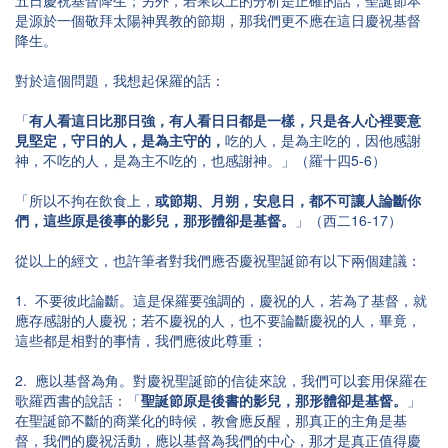
五日慶祝基督降生；另外，若果以上的分析是正確的話，聖誕節本
是源於一個敬拜太陽神異教的節期，那我們更不應在這日慶祝基督
降生。
對於這個問題，我想起保羅的話：
「
有人看這日比那日強，有人看日日都是一樣，只是各人心裡要意
見堅定，守日的人，是為主守的，
吃的人，是為主吃的，因他感謝
神，不吃的人，是為主不吃的，也感謝神。」（羅十四5-6）
「所以不拘在飲食上，
或節期、月朔，安息日，都不可讓人論斷你
們，這些原是後事的影兒，那形體卻是基督。
」（西二16-17）
從以上的經文，也許筆者對我們應否慶祝聖誕節有以下兩個建議：
1. 不要彼此論斷。這是保羅要強調的，慶祝的人，若為了基督，就
應存感謝的人慶祝；若不慶祝的人，也不要論斷慶祝的人，畢竟，
這些都是相對的事情，我們應彼此尊重；
2. 應以基督為角。對慶祝聖誕節的信徒來說，我們可以套用保羅在
歌羅西書的說話：「
聖誕節原是後書的影兒，那形體卻是基督。
」
在聖誕節不斷的商業化的時候，教會應反醒，那真正的主角是基
督，我們的慶祝活動，應以基督為我們的中心，那才是真正值得慶