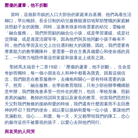
壓傷的蘆葦，他不折斷
當時，這個新市鎮的人口大部份的家庭來自基層。他們為着生活
糊口，早出晚歸。長全日制的幼兒服務能適切地幫助雙職的家庭解
決照顧子女的困難。同時，這裏有很多特殊需要的幼兒，需輪候
「融合服務」。我們所照顧的融合位小孩，或是學習遲緩、或是社
交障礙、或是過度活躍等等。因為他們與其他同齡小孩子略有不
同，他們在學習及社交上往往遇到較大的困難。因此，我們需要有
專業能力的教學團隊外，更需要一群在主裏具備愛心和使命感的員
工，一同努力地陪伴着這些家庭和孩童走上成長之路。
聖經馬太福音十二章19節：「壓傷的蘆葦，他不折斷」。生命是
奇妙而獨特，每一個小朋友在人和神中都看為寶貴。因着這個信
念，我們願意在教育服務中，去擁抱和關心一群有特殊需要的孩
子。然而，「融合服務」在學前教育階段，只有少部份辦學機構願
意申辦，我們難免會承受一些外在的壓力，包括：學校形像、照顧
差異的編制、教師的培訓與支援以及家長的教育。但當我們思想到
天父對我們無條的接納和愛的時候，我們還有什麼因素而不去回應
神的呼召？我們的使命，就以要以接納和愛每一位小孩，要讓他們
充滿歡欣、信心……和愛。每一天，天父都帶領我們的隊工，忠心
的服侍這些不被重視的孩子，以愛心去與他們同行。
與哀哭的人同哭