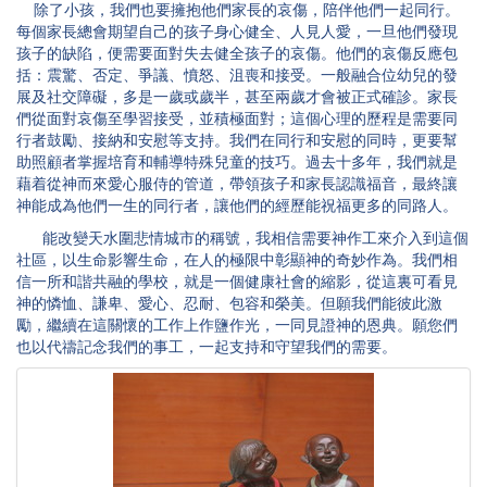
除了小孩，我們也要擁抱他們家長的哀傷，陪伴他們一起同行。
每個家長總會期望自己的孩子身心健全、人見人愛，一旦他們發現
孩子的缺陷，便需要面對失去健全孩子的哀傷。他們的哀傷反應包
括：震驚、否定、爭議、憤怒、沮喪和接受。一般融合位幼兒的發
展及社交障礙，多是一歲或歲半，甚至兩歲才會被正式確診。家長
們從面對哀傷至學習接受，並積極面對；這個心理的歷程是需要同
行者鼓勵、接納和安慰等支持。我們在同行和安慰的同時，更要幫
助照顧者掌握培育和輔導特殊兒童的技巧。過去十多年，我們就是
藉着從神而來愛心服侍的管道，帶領孩子和家長認識福音，最終讓
神能成為他們一生的同行者，讓他們的經歷能祝福更多的同路人。
能改變天水圍悲情城市的稱號，我相信需要神作工來介入到這個
社區，以生命影響生命，在人的極限中彰顯神的奇妙作為。我們相
信一所和諧共融的學校，就是一個健康社會的縮影，從這裏可看見
神的憐恤、謙卑、愛心、忍耐、包容和榮美。但願我們能彼此激
勵，繼續在這關懷的工作上作鹽作光，一同見證神的恩典。願您們
也以代禱記念我們的事工，一起支持和守望我們的需要。