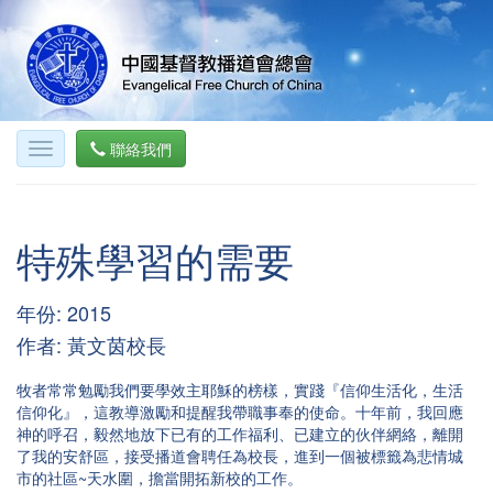
聯絡我們
特殊學習的需要
年份: 2015
作者: 黃文茵校長
牧者常常勉勵我們要學效主耶穌的榜樣，實踐『信仰生活化，生活
信仰化』，這教導激勵和提醒我帶職事奉的使命。十年前，我回應
神的呼召，毅然地放下已有的工作福利、已建立的伙伴網絡，離開
了我的安舒區，接受播道會聘任為校長，進到一個被標籤為悲情城
市的社區~天水圍，擔當開拓新校的工作。