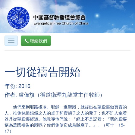
聯絡我們
一切從禱告開始
年份: 2016
作者: 盧偉旗（循道衛理九龍堂主任牧師）
他們來到耶路撒冷。耶穌一進聖殿，就趕出在聖殿裏做買賣的
人，推倒兌換銀錢之人的桌子和賣鴿子之人的凳子；也不許人拿着
器具從聖殿裏經過。他教導他們說：「經上不是記着：『我的殿要
稱為萬國禱告的殿嗎？你們倒使它成為賊窩了。』」（可十一15-
17）