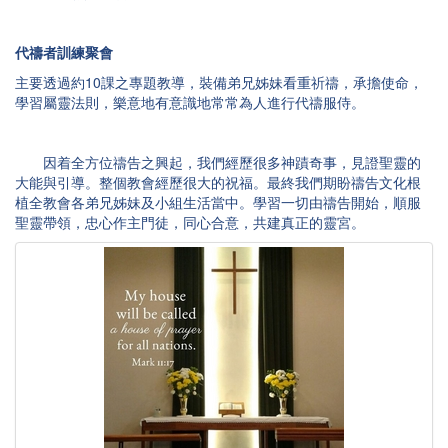
代禱者訓練聚會
主要透過約10課之專題教導，裝備弟兄姊妹看重祈禱，承擔使命，
學習屬靈法則，樂意地有意識地常常為人進行代禱服侍。
因着全方位禱告之興起，我們經歷很多神蹟奇事，見證聖靈的
大能與引導。整個教會經歷很大的祝福。最終我們期盼禱告文化根
植全教會各弟兄姊妹及小組生活當中。學習一切由禱告開始，順服
聖靈帶領，忠心作主門徒，同心合意，共建真正的靈宮。