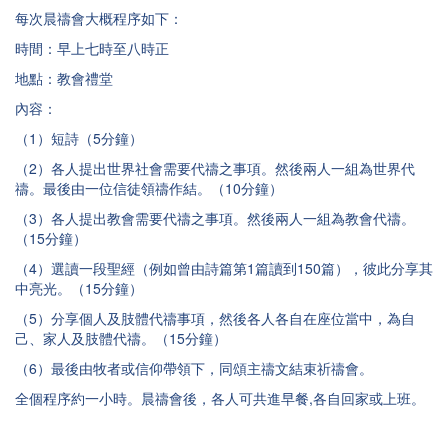
每次晨禱會大概程序如下：
時間：早上七時至八時正
地點：教會禮堂
內容：
（1）短詩（5分鐘）
（2）各人提出世界社會需要代禱之事項。然後兩人一組為世界代
禱。最後由一位信徒領禱作結。（10分鐘）
（3）各人提出教會需要代禱之事項。然後兩人一組為教會代禱。
（15分鐘）
（4）選讀一段聖經（例如曾由詩篇第1篇讀到150篇），彼此分享其
中亮光。（15分鐘）
（5）分享個人及肢體代禱事項，然後各人各自在座位當中，為自
己、家人及肢體代禱。（15分鐘）
（6）最後由牧者或信仰帶領下，同頌主禱文結束祈禱會。
全個程序約一小時。晨禱會後，各人可共進早餐,各自回家或上班。