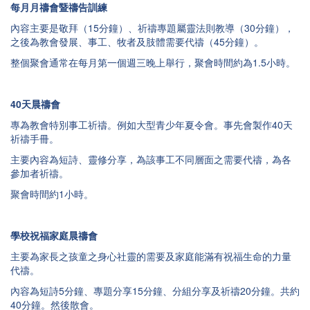
每月月禱會暨禱告訓練
內容主要是敬拜（15分鐘）、祈禱專題屬靈法則教導（30分鐘），
之後為教會發展、事工、牧者及肢體需要代禱（45分鐘）。
整個聚會通常在每月第一個週三晚上舉行，聚會時間約為1.5小時。
40
天晨禱會
專為教會特別事工祈禱。例如大型青少年夏令會。事先會製作40天
祈禱手冊。
主要內容為短詩、靈修分享，為該事工不同層面之需要代禱，為各
參加者祈禱。
聚會時間約1小時。
學校祝福家庭晨禱會
主要為家長之孩童之身心社靈的需要及家庭能滿有祝福生命的力量
代禱。
內容為短詩5分鐘、專題分享15分鐘、分組分享及祈禱20分鐘。共約
40分鐘。然後散會。