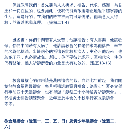
保羅教導我們：首先要為人人祈求、禱告、代求、感謝；為君
王和一切在位的，也要如此，使我們能夠敬虔端正地過平穩寧靜的
生活。這是好的，在我們的救主神面前可蒙悅納。他願意人人得
救，並得以認識真理。（提前二1-4）
雅各書：你們中間若有人受苦，他該禱告；有人喜樂，他該歌
頌。你們中間若有人病了，他該請教會的長老們來為他禱告，奉主
的名為他抹油。出於信心的祈禱必能救那病人，主必叫他起來；他
若犯了罪，也必蒙赦免。所以，你們要彼此認罪，互相代求，使你
們得醫治。義人祈禱所發的力量是大有功效的。(雅五13-16)
教會最核心的作用該是萬國禱告的殿。自約七年前起，我們開
始於教會舉辦晨禱會，每月祈禱訓練暨月禱會，為青少年夏令會舉
行事前四十天晨禱會，也有舉辦「獻祭三十小時通宵祈禱聚會」，
代禱勇士禱告訓練聚會；近年更於本會的學校舉行家長晨禱會……
等等。
教會晨禱會（逢週一、三、五、日）及青少年晨禱會（逢週二、
六）