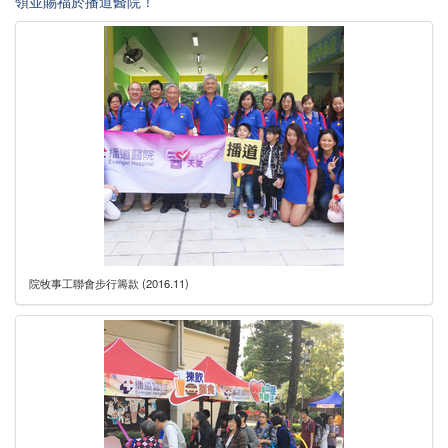
領並賜福於播道醫院！
院牧事工聯會步行籌款 (2016.11)