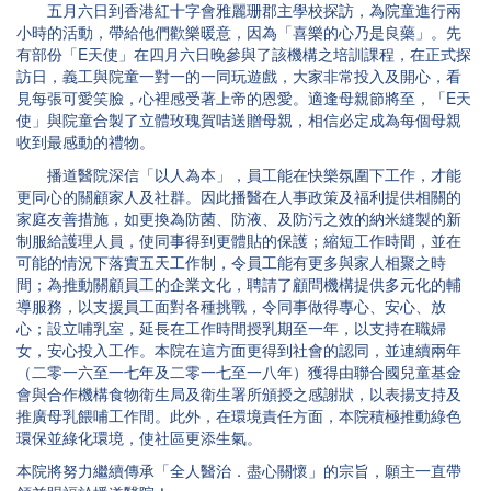
五月六日到香港紅十字會雅麗珊郡主學校探訪，為院童進行兩
小時的活動，帶給他們歡樂暖意，因為「喜樂的心乃是良藥」。先
有部份「E天使」在四月六日晚參與了該機構之培訓課程，在正式探
訪日，義工與院童一對一的一同玩遊戲，大家非常投入及開心，看
見每張可愛笑臉，心裡感受著上帝的恩愛。適逢母親節將至，「E天
使」與院童合製了立體玫瑰賀咭送贈母親，相信必定成為每個母親
收到最感動的禮物。
播道醫院深信「以人為本」，員工能在快樂氛圍下工作，才能
更同心的關顧家人及社群。因此播醫在人事政策及福利提供相關的
家庭友善措施，如更換為防菌、防液、及防污之效的納米縫製的新
制服給護理人員，使同事得到更體貼的保護；縮短工作時間，並在
可能的情況下落實五天工作制，令員工能有更多與家人相聚之時
間；為推動關顧員工的企業文化，聘請了顧問機構提供多元化的輔
導服務，以支援員工面對各種挑戰，令同事做得專心、安心、放
心；設立哺乳室，延長在工作時間授乳期至一年，以支持在職婦
女，安心投入工作。本院在這方面更得到社會的認同，並連續兩年
（二零一六至一七年及二零一七至一八年）獲得由聯合國兒童基金
會與合作機構食物衛生局及衛生署所頒授之感謝狀，以表揚支持及
推廣母乳餵哺工作間。此外，在環境責任方面，本院積極推動綠色
環保並綠化環境，使社區更添生氣。
本院將努力繼續傳承「全人醫治．盡心關懷」的宗旨，願主一直帶