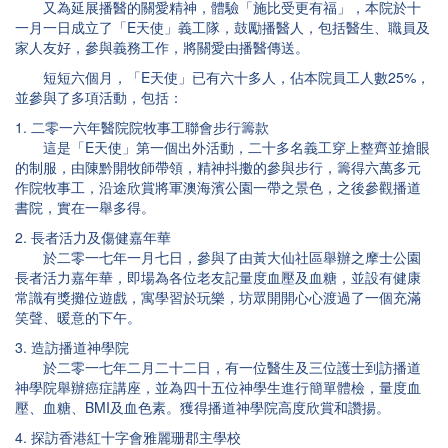
又為延展播醫的關愛精神，體驗「施比受更有福」，本院於十
一月一日成立了「E天使」義工隊，鼓勵播醫人，包括醫生、職員及
家人友好，參與義務工作，將關愛由播醫傳送。
短短六個月，「E天使」已有六十多人，佔本院員工人數25%，
並參與了多項活動，包括：
1. 二零一六年醫院院牧事工聯會步行籌款
這是「E天使」第一個出外活動，二十多名義工穿上整齊並搶眼
的制服，由陳黔開牧師帶領，精神抖擻的參與步行，籌得六萬多元
作院牧事工，沿途欣賞將軍澳海濱公園一帶之景色，之後參觀播道
書院，實在一舉多得。
2. 長者活力及傷健嘉年華
於二零一七年一月七日，參與了由黃大仙社區舉辦之摩士公園
長者活力嘉年華，即場為各位老友記量度血壓及血糖，並設有健康
常識有獎攤位遊戲，寓學習於玩樂，坊眾開開心心渡過了一個充滿
笑聲、暖意的下午。
3. 造訪播道神學院
於二零一七年二月二十二日，有一位醫生及三位護士到訪播道
神學院舉辦癌症講座，並為四十五位神學生進行簡單體檢，量度血
壓、血糖、BMI及血色素。獲得播道神學院高度欣賞和讚揚。
4. 探訪香港紅十字會雅麗珊郡主學校