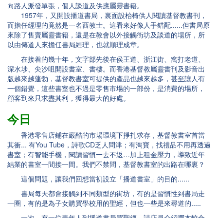
向路人派發單張，個人談道及供應屬靈書籍。
1957年，又開設播道書局，裏面設枱椅供人閱讀基督教書刊，
而擔任經理的竟然是一名西教士。這看來好像人手錯配......但書局原
來除了售賣屬靈書籍，還是在教會以外接觸街坊及談道的場所，所
以由傳道人來擔任書局經理，也就順理成章。
在接着的幾十年，文字部先後在侯王道、浙江街、窩打老道、
深水埗、尖沙咀開設書室、書樓。而香港基督教屬靈書刊及影音出
版越來越蓬勃，基督教書室可提供的產品也越來越多，甚至讓人有
一個錯覺，這些書室也不過是零售市場的一部份，是消費的場所，
顧客到來只求盡其利，獲得最大的好處。
今日
香港零售店鋪在嚴酷的市場環境下掙扎求存，基督教書室首當
其衝... 有You Tube，詩歌CD乏人問津；有淘寶，找禮品不用再透過
書室；有智能手機，閱讀習慣一去不返…加上租金壓力，導致近年
結業的書室一間接一間。我們不禁問，基督教書室的出路在哪裏？
這個問題，讓我們回想當初設立「播道書室」的目的......
書局每天都會接觸到不同類型的街坊，有的是習慣性到書局走
一圈，有的是為子女購買學校用的聖經，但也一些是來尋道的.....
一次，有一位青年人到播道書局買聖經，請店員介紹哪本較合