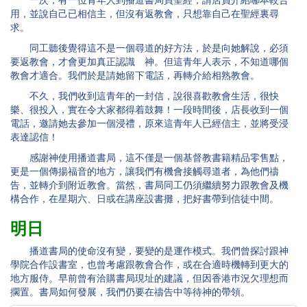
用，並說自己已相信主，但沒有返教會，只想靠自己在聖經裏尋
求。
同工聽後覺得這不是一個尋道的好方法，於是向她解說，必須
要返教會，才會更加真正認識 神。但這青年人表示，不知道哪個
教會才適合。我們於是請她留下電話，再轉介給相熟教會。
不久，我們收到這青年的一封信，說很喜歡教會生活，很快
樂、很投入，實在令大家都得着鼓舞！一段時間後，店長收到一個
電話，邀請她去參加一個浸禮，原來這青年人已經信主，並將受浸
表達認信！
感謝神使用播道書局，這不僅是一個基督教書籍精品零售點，
更是一個傳揚福音的地方，讓我們有機會接觸尋道者，為他們禱
告，並轉介到附近教會。當然，書局同工仍須繼續努力跟教會及機
構合作，在星期六、日或在講座設書攤，把好書帶到信徒中間。
明日
播道書局的使命沒有變，要變的是運作模式。我們曾探討跟神
學院合作設書室，也曾考慮跟教會合作，或在合適時機轉到更大的
地方服侍。早前曾有洽購書局現址的建議，但因香港巿況欠理想而
擱置。書局如何發展，我們仍要在禱告中等待神的帶領。