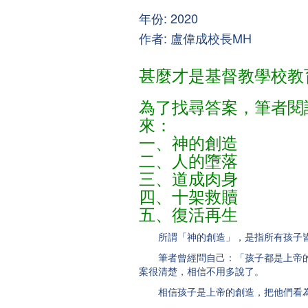
年份: 2020
作者: 盧偉成校長MH
甚麼才是基督教學校教
為了找尋答案，筆者閱
來：
一、神的創造
二、人的墮落
三、道成肉身
四、十架救贖
五、復活再生
所謂「神的創造」，是指所有孩子皆
筆者曾經問自己：「孩子都是上帝的創
案很清楚，相信不用多說了。
相信孩子是上帝的創造，把他們看為