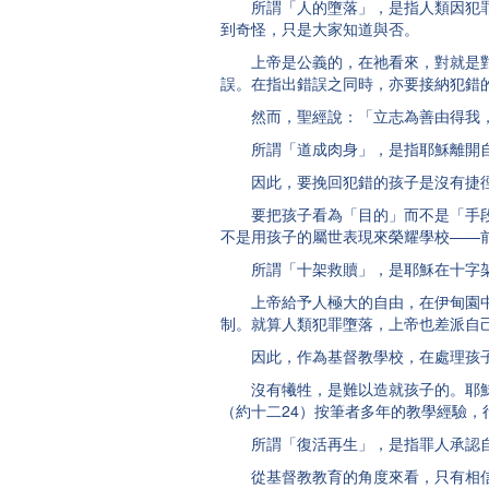
所謂「人的墮落」，是指人類因犯罪而
到奇怪，只是大家知道與否。
上帝是公義的，在祂看來，對就是對，
誤。在指出錯誤之同時，亦要接納犯錯
然而，聖經說：「立志為善由得我，只
所謂「道成肉身」，是指耶穌離開自
因此，要挽回犯錯的孩子是沒有捷徑的
要把孩子看為「目的」而不是「手段」
不是用孩子的屬世表現來榮耀學校——
所謂「十架救贖」，是耶穌在十字架
上帝給予人極大的自由，在伊甸園中種
制。就算人類犯罪墮落，上帝也差派自
因此，作為基督教學校，在處理孩子的
沒有犧牲，是難以造就孩子的。耶穌說
（約十二24）按筆者多年的教學經驗
所謂「復活再生」，是指罪人承認自己
從基督教教育的角度來看，只有相信上