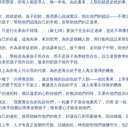
墮落，所有人都是罪人，無一幸免。由此看來，人類犯錯是必然的事。
錯就是錯。孩子犯錯，應憑愛心說誠實話，指出他們的錯誤——不應淡
的孩子，幫助他們認識自己的本相，並幫助他們糾正過來。
是行出來由不得我。」（羅七28）要孩子完全糾正過來，從此不再重
己的住處，成為肉身，來到世間，為的是接觸人類，用行動和說話來幫
。作為基督徒老師，必須謙卑自己，放下身段，走到孩子中間，與他們
。學校是為著孩子而存在，而不是孩子為學校而存在。設立基督教學校
前者把孩子視作目的，後者則把孩子視作手段。
上為所有人付出罪的代價，為的是再次給予世人再次選擇的機會。
下「分辨善惡樹」，連反叛祂的自由也給予人類——由此看來，上帝着
己的愛子死在十字架上，重建使人自由的平台，讓人有重生得救的機會。
過犯時，應以溫柔的心對待他們，於教訓他們同時，又要向他們提供出
：「我實實在在的告訴你們，一粒麥子不落在地裏死了，仍舊 是一粒
，行政手段難以用來改變孩子，唯有愛心才能造就他們。
的過犯，接受耶穌作他們的救主，好讓自己的罪蒙赦免，因信稱義，從
帝，人才有真正改變的可能。話雖如此，神也吩咐我們做鹽作光；也許