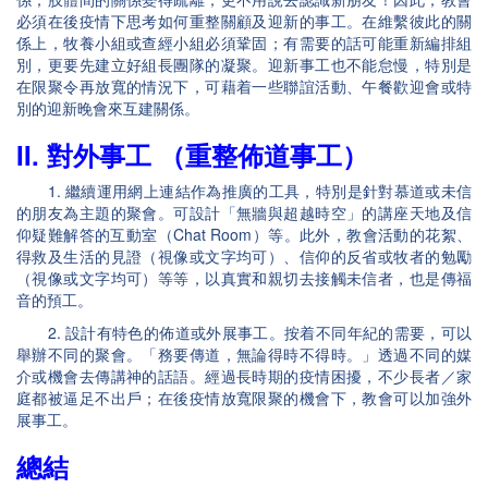
必須在後疫情下思考如何重整關顧及迎新的事工。在維繫彼此的關
係上，牧養小組或查經小組必須鞏固；有需要的話可能重新編排組
別，更要先建立好組長團隊的凝聚。迎新事工也不能怠慢，特別是
在限聚令再放寬的情況下，可藉着一些聯誼活動、午餐歡迎會或特
別的迎新晚會來互建關係。
II. 對外事工 （重整佈道事工）
1. 繼續運用網上連結作為推廣的工具，特別是針對慕道或未信
的朋友為主題的聚會。可設計「無牆與超越時空」的講座天地及信
仰疑難解答的互動室（Chat Room）等。此外，教會活動的花絮、
得救及生活的見證（視像或文字均可）、信仰的反省或牧者的勉勵
（視像或文字均可）等等，以真實和親切去接觸未信者，也是傳福
音的預工。
2. 設計有特色的佈道或外展事工。按着不同年紀的需要，可以
舉辦不同的聚會。「務要傳道，無論得時不得時。」透過不同的媒
介或機會去傳講神的話語。經過長時期的疫情困擾，不少長者／家
庭都被逼足不出戶；在後疫情放寬限聚的機會下，教會可以加強外
展事工。
總結