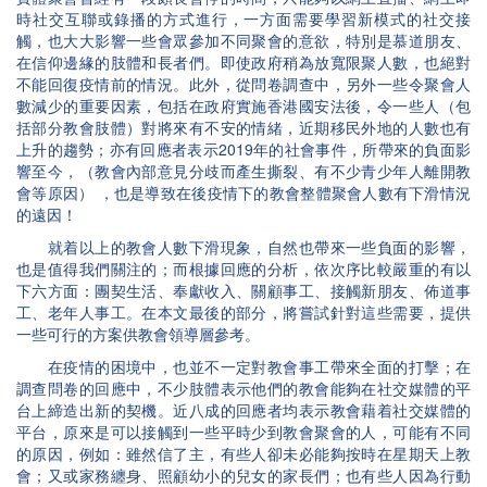
時社交互聯或錄播的方式進行，一方面需要學習新模式的社交接
觸，也大大影響一些會眾參加不同聚會的意欲，特別是慕道朋友、
在信仰邊緣的肢體和長者們。即使政府稍為放寬限聚人數，也絕對
不能回復疫情前的情況。此外，從問卷調查中，另外一些令聚會人
數減少的重要因素，包括在政府實施香港國安法後，令一些人（包
括部分教會肢體）對將來有不安的情緒，近期移民外地的人數也有
上升的趨勢；亦有回應者表示2019年的社會事件，所帶來的負面影
響至今，（教會內部意見分歧而產生撕裂、有不少青少年人離開教
會等原因） ，也是導致在後疫情下的教會整體聚會人數有下滑情況
的遠因！
就着以上的教會人數下滑現象，自然也帶來一些負面的影響，
也是值得我們關注的；而根據回應的分析，依次序比較嚴重的有以
下六方面：團契生活、奉獻收入、關顧事工、接觸新朋友、佈道事
工、老年人事工。在本文最後的部分，將嘗試針對這些需要，提供
一些可行的方案供教會領導層參考。
在疫情的困境中，也並不一定對教會事工帶來全面的打擊；在
調查問卷的回應中，不少肢體表示他們的教會能夠在社交媒體的平
台上締造出新的契機。近八成的回應者均表示教會藉着社交媒體的
平台，原來是可以接觸到一些平時少到教會聚會的人，可能有不同
的原因，例如：雖然信了主，有些人卻未必能夠按時在星期天上教
會；又或家務纏身、照顧幼小的兒女的家長們；也有些人因為行動