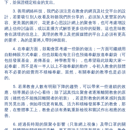
下，並保證穩定租金的支出。
3. 善用網絡科技，我們必須注意在教會的網頁及社交平台的設
計，若要吸引別人收看及聆聽我們所分享的，必須加入更豐富的內
容、更美麗的圖片、花更多心思設計網上的聚會等，也可考慮增設
網上信仰討論區，或以直播方式解答更多信仰的疑難。這也意味教
會在講壇的信息上、真理的教導上及把握媒體的平台上必須有更高
的要求，為的是要將人帶到神面前。
4. 在奉獻方面，鼓勵會眾考慮一些新的做法；一方面可繼續用
自動轉賬方式奉獻，但也鼓勵在每主日也預備奉獻放進奉獻袋（可
包括發展基金、差傳基金、神學教育等），也希望藉此鼓勵大家一
起奉獻，而不是有一半人以上不做奉獻的動作，令初入教會的肢體
有不必要的錯覺而不積極奉獻。當然，有關奉獻的教導也是必須
的。
5. 若果教會人數有明顯下降的趨勢，可以帶來一些連鎖的效
應，領導層必須小心看待；除了認真找出聚會者逐漸離開教會的原
因（雖然也不能挽回離開者的初衷），若是對教會的將來感到負面
而另覓出路，例如尋找更有氣氛、活力和積極發展事工的教會，那
麼，在整體事工上，教會必須有勇氣重新檢視和嘗試作出相應的改
善。
6. 經過長時期的限聚令影響（只靠網上視像）及帶口罩的關
係，肢體間的關係變得疏離，更不用說去認識新朋友！因此，教會