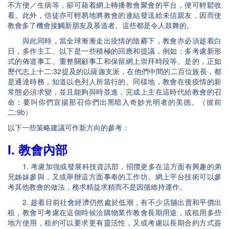
不方便／生病等，卻可藉着網上轉播教會聚會的平台，便可輕鬆收
看。此外，信徒亦可輕易地將教會的連結發送給未信親友，因而使
教會多了機會接觸新朋友及慕道者。這些都是令人鼓舞的。
與此同時，當全球漸漸走出疫情的陰霾下，教會亦必須趁着白
日，多作主工。以下是一些積極的回應和提議，例如：多考慮新形
式的佈道事工、重整關顧事工和保留網上崇拜時段等。是的，正如
歷代志上十二:32提及的以薩迦支派，在他們中間的二百位族長，都
是通達時務，知道以色列人所當行的。同樣地，教會在後疫情的新
常態必須求變，並且能夠與時並進，完成上主在這時代給教會的召
命：要叫你們宣揚那召你們出黑暗入奇妙光明者的美德。（彼前
二:9b）
以下一些策略建議可作新方向的參考：
I. 教會內部
1. 考慮加強或發展科技資訊部，招攬更多在這方面有興趣的弟
兄姊妹參與，又或舉辦這方面事奉的工作坊。網上平台技術可以參
考其他教會的做法，務求精益求精而不是因循維持運作。
2. 趁着目前社會經濟仍然處於低潮，有不少店舖出賣和平價出
租，教會可考慮在這個時候洽購物業作教會長期用途，或租用多些
地方使用，租約可以要求更有靈活性，又或考慮以長期合約方式簽