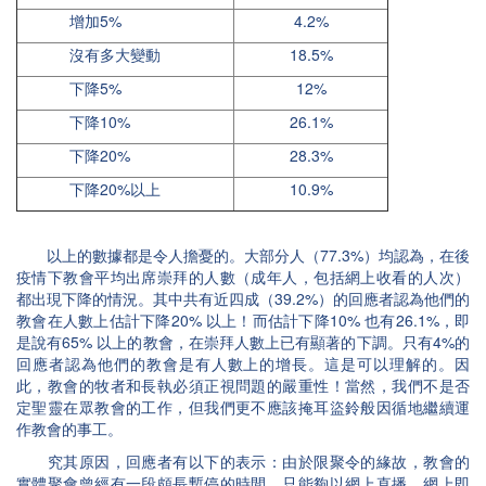
增加5%
4.2%
沒有多大變動
18.5%
下降5%
12%
下降10%
26.1%
下降20%
28.3%
下降20%以上
10.9%
以上的數據都是令人擔憂的。大部分人（77.3%）均認為，在後
疫情下教會平均出席崇拜的人數（成年人，包括網上收看的人次）
都出現下降的情況。其中共有近四成（39.2%）的回應者認為他們的
教會在人數上估計下降20% 以上！而估計下降10% 也有26.1%，即
是說有65% 以上的教會，在崇拜人數上已有顯著的下調。只有4%的
回應者認為他們的教會是有人數上的增長。這是可以理解的。因
此，教會的牧者和長執必須正視問題的嚴重性！當然，我們不是否
定聖靈在眾教會的工作，但我們更不應該掩耳盜鈴般因循地繼續運
作教會的事工。
究其原因，回應者有以下的表示：由於限聚令的緣故，教會的
實體聚會曾經有一段頗長暫停的時間，只能夠以網上直播、網上即