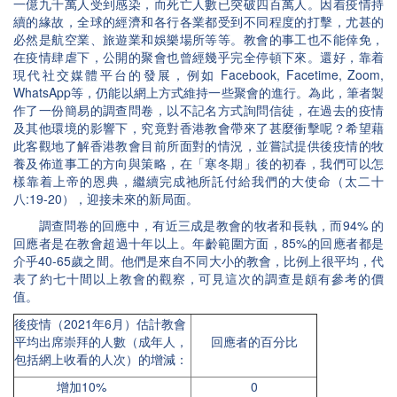
一億九千萬人受到感染，而死亡人數已突破四百萬人。因着疫情持
續的緣故，全球的經濟和各行各業都受到不同程度的打擊，尤甚的
必然是航空業、旅遊業和娛樂場所等等。教會的事工也不能倖免，
在疫情肆虐下，公開的聚會也曾經幾乎完全停頓下來。還好，靠着
現代社交媒體平台的發展，例如 Facebook, Facetime, Zoom,
WhatsApp等，仍能以網上方式維持一些聚會的進行。為此，筆者製
作了一份簡易的調查問卷，以不記名方式詢問信徒，在過去的疫情
及其他環境的影響下，究竟對香港教會帶來了甚麼衝擊呢？希望藉
此客觀地了解香港教會目前所面對的情況，並嘗試提供後疫情的牧
養及佈道事工的方向與策略，在「寒冬期」後的初春，我們可以怎
樣靠着上帝的恩典，繼續完成祂所託付給我們的大使命（太二十
八:19-20），迎接未來的新局面。
調查問卷的回應中，有近三成是教會的牧者和長執，而94% 的
回應者是在教會超過十年以上。年齡範圍方面，85%的回應者都是
介乎40-65歲之間。他們是來自不同大小的教會，比例上很平均，代
表了約七十間以上教會的觀察，可見這次的調查是頗有參考的價
值。
後疫情（2021年6月）估計教會
平均出席崇拜的人數（成年人，
回應者的百分比
包括網上收看的人次）的增減：
增加10%
0