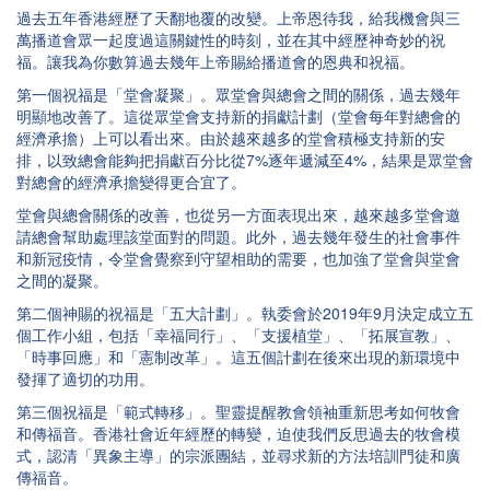
過去五年香港經歷了天翻地覆的改變。上帝恩待我，給我機會與三
萬播道會眾一起度過這關鍵性的時刻，並在其中經歷神奇妙的祝
福。讓我為你數算過去幾年上帝賜給播道會的恩典和祝福。
第一個祝福是「堂會凝聚」。眾堂會與總會之間的關係，過去幾年
明顯地改善了。這從眾堂會支持新的捐獻計劃（堂會每年對總會的
經濟承擔）上可以看出來。由於越來越多的堂會積極支持新的安
排，以致總會能夠把捐獻百分比從7%逐年遞減至4%，結果是眾堂會
對總會的經濟承擔變得更合宜了。
堂會與總會關係的改善，也從另一方面表現出來，越來越多堂會邀
請總會幫助處理該堂面對的問題。此外，過去幾年發生的社會事件
和新冠疫情，令堂會覺察到守望相助的需要，也加強了堂會與堂會
之間的凝聚。
第二個神賜的祝福是「五大計劃」。執委會於2019年9月決定成立五
個工作小組，包括「幸福同行」、「支援植堂」、「拓展宣教」、
「時事回應」和「憲制改革」。這五個計劃在後來出現的新環境中
發揮了適切的功用。
第三個祝福是「範式轉移」。聖靈提醒教會領袖重新思考如何牧會
和傳福音。香港社會近年經歷的轉變，迫使我們反思過去的牧會模
式，認清「異象主導」的宗派團結，並尋求新的方法培訓門徒和廣
傳福音。