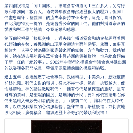
第四個祝福是「同工團隊」。播道會有傳道同工三百多人，另有行
政和事務同工數百人。過去幾年教會雖然經歷很大的壓力，但同工
們盡忠職守，整體同工的流失率保持在低水平，這是可喜可賀的。
在此我想特別一提的，是總會辦公室的同工們。他們對播道宗派的
愛護和對工作的熱誠，令我感動和感恩。
第五個祝福是「接班交棒」。過去幾年播道堂會和總會都經歷着兩
代領袖的交替，移民潮的出現更突顯這方面的需要。然而，萬事互
相效力，人事交替為播道家庭帶來新的氣象、方向和動力。我感謝
神，祂在過去幾年裏在眾堂會中興起新的領袖群體，也為總會預備
了新一任的「總幹事」。2022年中舉行的播道會年議會也將選出新
的執委和各部門成員，帶領宗派迎接前面的機遇和挑戰。
過去五年，香港經歷了社會事件、政經轉型、中美角力、新冠疫情
和移民潮。我們面對的環境，從此不再一樣。然而，挑戰越大，使
命越清晰。神的話語激勵我們：「惟有你們是被揀選的族類、是有
君尊的祭司、是聖潔的國度、是屬神的子民，要叫你們宣揚那召你
們出黑暗入奇妙光明者的美德。」（彼前二9）。讓我們在大時代
裏，以敬虔和樂觀的心信服基督，堅守主道，培植後進，並切實地
彼此相愛，廣傳福音，繼續經歷上帝奇妙的帶領和祝福！