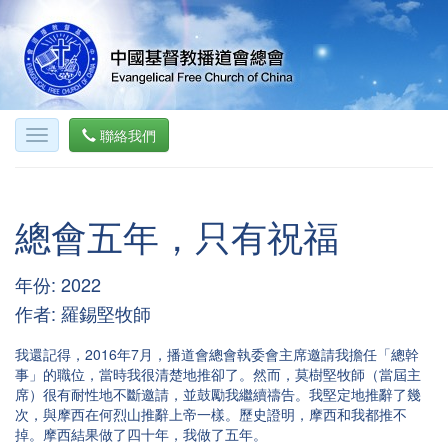
聯絡我們
總會五年，只有祝福
年份: 2022
作者: 羅錫堅牧師
我還記得，2016年7月，播道會總會執委會主席邀請我擔任「總幹
事」的職位，當時我很清楚地推卻了。然而，莫樹堅牧師（當屆主
席）很有耐性地不斷邀請，並鼓勵我繼續禱告。我堅定地推辭了幾
次，與摩西在何烈山推辭上帝一樣。歷史證明，摩西和我都推不
掉。摩西結果做了四十年，我做了五年。