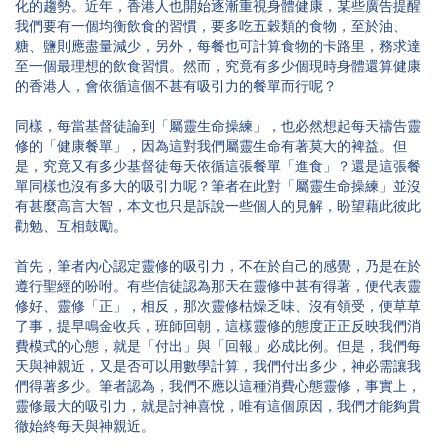
化的趨勢。近年，香港人也開始逐漸重視身體健康，某些廣告提醒
我們要有一個均衡飲食的習慣，要多吃五穀類的食物，至於油、
糖、鹽則應盡量減少，另外，每餐也可計算食物的卡路里，務求達
至一個最理想的飲食習慣。然而，究竟有多少個現時身體還算健康
的香港人，會依循這個不甚有吸引力的餐單而行呢？
同樣，每當基督徒論到「屬靈生命操練」，也必然想起每天禱告靈
修的「健康餐單」，因為這對我們屬靈生命有著莫大的裨益。但
是，究竟又有多少基督徒每天依循這張餐單「進食」？還是這張餐
單同樣也沒有多大的吸引力呢？筆者在此對「屬靈生命操練」並沒
有甚麼高言大智，本文也只是訴說一些個人的見解，盼望藉此彼此
勸勉、互相鼓勵。
首先，筆者內心認定靈修的吸引力，不在於自己的感覺，乃是在於
遵行聖經的吩咐。有些信徒認為那天在靈修中甚有得著，便代表靈
修好、靈修「正」，相反，那次靈修枯燥乏味、沒有領受，便草草
了事，提早鳴金收兵，班師回朝，這樣靈修的態度正正反映我們消
費模式的心態，就是「付出」與「回報」必成比例。但是，我們每
天與神親近，又是否可以用數學計算，我們付出多少，神必需讓我
們得著多少。筆者認為，我們不應以這種消費心態靈修，事實上，
靈修最大的吸引力，就是討神喜悅，唯有這個原因，我們才能夠貫
徹始終每天與神親近。