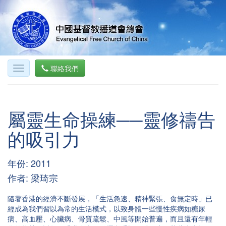
聯絡我們
屬靈生命操練──靈修禱告
的吸引力
年份: 2011
作者: 梁琦宗
隨著香港的經濟不斷發展，「生活急速、精神緊張、食無定時」已
經成為我們習以為常的生活模式，以致身體一些慢性疾病如糖尿
病、高血壓、心臟病、骨質疏鬆、中風等開始普遍，而且還有年輕