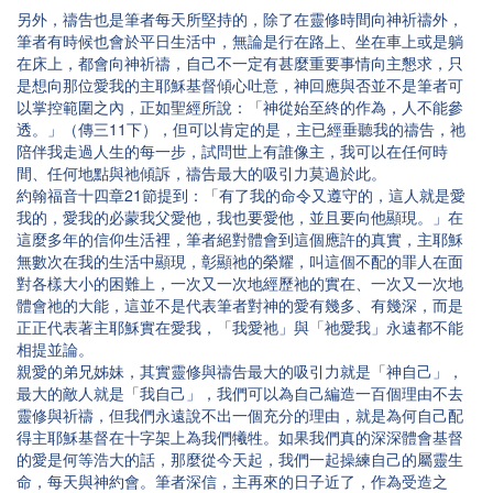
另外，禱告也是筆者每天所堅持的，除了在靈修時間向神祈禱外，
筆者有時候也會於平日生活中，無論是行在路上、坐在車上或是躺
在床上，都會向神祈禱，自己不一定有甚麼重要事情向主懇求，只
是想向那位愛我的主耶穌基督傾心吐意，神回應與否並不是筆者可
以掌控範圍之內，正如聖經所說：「神從始至終的作為，人不能參
透。」（傳三11下），但可以肯定的是，主已經垂聽我的禱告，祂
陪伴我走過人生的每一步，試問世上有誰像主，我可以在任何時
間、任何地點與祂傾訴，禱告最大的吸引力莫過於此。
約翰福音十四章21節提到：「有了我的命令又遵守的，這人就是愛
我的，愛我的必蒙我父愛他，我也要愛他，並且要向他顯現。」在
這麼多年的信仰生活裡，筆者絕對體會到這個應許的真實，主耶穌
無數次在我的生活中顯現，彰顯祂的榮耀，叫這個不配的罪人在面
對各樣大小的困難上，一次又一次地經歷祂的實在、一次又一次地
體會祂的大能，這並不是代表筆者對神的愛有幾多、有幾深，而是
正正代表著主耶穌實在愛我，「我愛祂」與「祂愛我」永遠都不能
相提並論。
親愛的弟兄姊妹，其實靈修與禱告最大的吸引力就是「神自己」，
最大的敵人就是「我自己」，我們可以為自己編造一百個理由不去
靈修與祈禱，但我們永遠說不出一個充分的理由，就是為何自己配
得主耶穌基督在十字架上為我們犧牲。如果我們真的深深體會基督
的愛是何等浩大的話，那麼從今天起，我們一起操練自己的屬靈生
命，每天與神約會。筆者深信，主再來的日子近了，作為受造之