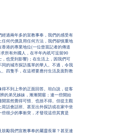
們經過兩年多的宣教事奉，我們的感受有
上任何代價及用任何方法，我們卻慎重地
香港的專業地位(一位曾當記者的傳道
求所有外國人，在半年內祇可逗留90
，也受到影響)；在生活上，因我們可
不同的城市探訪孤單的華人。不過，令我
人、四隻手，在這裡要應付生活及面對教
。
像得不到上帝的正面回答。坦白說，從客
分辨的弟兄姊妹，漸漸開竅；連一些開始
離開當然覺得可惜、也捨不得。但從主觀
上荷話會話班、甚至出外探訪或在家中坐
一些很少的事衝突，才發現這些其實是
及鼓勵我們宣教事奉的屬靈長輩？甚至連