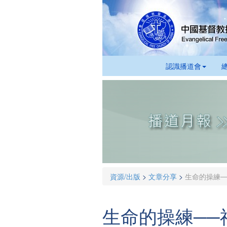
認識播道會
資源/出版
>
文章分享
>
生命的操練─
生命的操練──