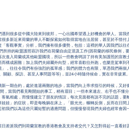
們遇到很多從中國大陸來到彼邦，一心出國希望遇上好機會的華人。當我
當很多新近來荷蘭的華人不斷探索如何取得當地合法居留，甚至於不惜付
從「客觀事實」分析，我們擁有很多優勢，包括：這裡的華人因我們以往在
們所持的歐盟護照容許我們在荷蘭自由定居及工作(因荷蘭的移民條例，要
再次進入荷蘭或其他歐盟國境，所以一些教會聘請了持有美加護照的宣教士
語而構成困難；加上我們夫婦屬外向型，經常喜歡往外跑，也樂意駕車到
境」，往往令我們有份強烈的孤單感；我們的體力也有限，單憑我們兩個
、關顧、探訪、甚至人事問題等等)，並24小時隨侍候命，實在非常疲累
續新一期合約，處於進退兩難的地步，當我們向上帝求指引的時候，又好
時間，當我們看見剛開始的事工，稍有眉目；一些本來連左、右手也不懂
、客氣相處，而慢慢建立了朋友的情誼，每次見面都有說不完的話題，要
洋娃娃」的症狀，即是每晚躺在床上，「眼光光」輾轉反側，反而在日間
起初我們以為這些只屬短暫的適應問題，但慢慢發現我們夫婦也經常會因
當日差派我們到荷蘭宣教的香港教會及支持者交代？又怎對得起一直看好