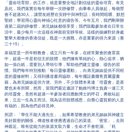
「靈命培育部」的工作，就是要整全地計劃信徒的靈命培育。有見
及此，我們落實在每年舉辦一次靜修營，由事奉人員做起，每個營
會不超過30人，讓營友經歷在安靜中與神對話；長時間咀嚼、默想
聖經；學習用心靈向神傾心吐意的禱告等。今年五月，我們剛舉辦
過第二屆的靜修營，弟兄姊妹都很享受；我們鼓勵參加者在日常生
活中，最少每月一次這樣在神面前安靜等候。這樣的操練對於身處
繁華大都會的香港信徒，既是一大挑戰，亦是重要的得力來源（賽
三十15）。
泉福堂是一所年輕教會，成立只有一年多，在經常聚會的會眾當
中，超過一半是初信主的肢體，他們擁有單純的心，熱心追求，猶
如一張白紙，需要別人帶領引導，幫助他們建立靈修、禱告的習
慣。我們每年特別推動「每日靈修運動」，向弟兄姊妹提供不同程
度的靈修材料；又得到播道書局協助，每年擺設書攤售賣屬靈書
籍，為弟兄姊妹提供方便。另外，不少肢體本來連「培靈會」是甚
麼也未有所聞，然而，當我們最近邀請了鮑維均博士負責一連三天
的培靈會，竟然有超過一半參加者回應鮑博士的呼召，勇敢站起
來，立志一生為主而活。我為這些肢體感恩，自覺心靈貧窮的人是
有福的，因為他們必得見神。
所謂：「學生不能大過先生」，如果希望教會的弟兄姊妹與神建立
美好親密的關係，傳道牧者便應透過自己的渠道、「密室」，去與
神親近。唯有從能力的泉源支取力量，生命才不會乾涸、「耗