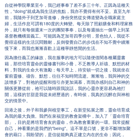
自從神學院畢業至今，我已經事奉了差不多三十年。正因為這種天
性，"doing"就成為我生活的焦點，我亦不覺得有何不妥。直至九年
前，我隨外子到芝加哥進修，身份突然從女傳道變為全職家庭主
婦，生活作息可謂有180度的大轉變。每天除了照顧膳食和料理家務
外，就只有每個週末一次的團契事奉，以及每週抽出一個早上到某
基督教機構當義工。可能因為芝加哥四季分明，景色怡人，我從不
覺得這樣的生活沉悶難耐，反倒發覺自己的步伐在不知不覺中續漸
慢下來，而我也漸漸喜歡上這種寧靜悠閒的生活。
因為擔任義工的緣故，我在服事的地方可以隨便借閱各種屬靈書
籍，那些培育靈命的靈修書刊和小冊，不乏教導人祈禱、默想的材
料，對我的生命大有激勵；每天早上，待安頓一切之後，我就坐在
窗前靈修、禱告、默想，往往不知時間流逝。漸漸地，我與神的交
談增多了，對祂的提醒和指引亦更加渴慕，而我亦感到自己和神的
關係更勝從前，祂可以隨時跟我說話，我的心靈亦更容易為祂打
開，這樣的甘甜是我從未經歷過的，有時侯，我真的沉醉在與神相
交的情景中。
回港之後，外子和我參與植堂事工，在新堂拓展之際，靈命培育成
為我的最大負擔。我們在泉福堂的教會架構中，加入了「靈命培育
部」，目的是將培育會友的靈命，作為教會重要的一環。我常提醒
自己，神看重的是我們的"being"。這不單是口號，更非不斷增加聚
會的藉口，我盼望的，是信徒能夠真正建立內在的生命；因此，