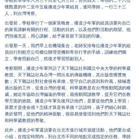
學校於本學年六月三十日至七月三日，合共四天，帶領約二十八位
獲甄選的中二至中五級播道少年軍組員，連同導師，一行三十三
人，到台灣考察。
出發前，學校舉行了一個家長晚會，播道少年軍的組員須要向自己
的家長講解有關的行程、活動的目的，以及他們對活動的期望。他
們預備充足，用心講解，給予家長留下深刻的印象。
出發那一天，我們早上在機場集合，老師安排每位播道少年軍的組
員自行到航空公司櫃位辦理登機和寄存行李的手續，訓練他們獨
立，學會照顧自己，然後才學習照顧別人。
考察期間，播道少年軍拜訪了天下雜誌社和國立中央大學的柯華葳
教授。天下雜誌社為台灣一間出名的傳媒機構，其出版曾獲獎無
數；天下雜誌社對社會很有承擔，堅守自己的原則和作風，積極透
過出版的工作，促進台灣的發展。柯華葳教是在台灣推動閱讀的權
威，她近年協助台灣偏遠的學校，藉推動閱讀教學，提升它們在教
學方面的效能。播道少年軍先後拜訪他們，是要從他們身上學習：
甚麼才是使命感？怎樣才算是有承擔？訪談時，孩子們細心聆聽、
勇於發問，從他們的精神面貌，很容易便發現到他們對天下雜誌社
和柯華葳教授的尊敬。
此外，播道少年軍還須要在台北市進行城市遊蹤活動，他們要分成
小組，在指定時間內，到台北市不同的地點完成指定的任務。導師