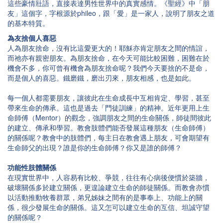
這些豪情壯語，直接表達男性世界中的真實感情。《聖經》中「朋
友」這個字，字根源於phileo，跟「愛」是一家人，說明了朋友之道
的基本特質。
為友捨個人喜惡
人為朋友捨命，沒有比這愛更大的！耶穌亦肯定朋友之間的情誼，
而祂亦有親密朋友。為朋友捨命，在今天可能比較困難，困難在於
機會不多，你可曾有機會為朋友捨命呢？我們今天要捨的不是命，
而是個人的喜惡。鐵磨鐵，磨出刃來，朋友相感，也是如此。
每一個人都需要朋友，讓彼此在生命成長中互相肯定、學習，甚至
帶來生命的傳承。這也是過去「門徒訓練」的精神。近年更用上生
命師傅（Mentor）的觀念，強調朋友之間的生命關係，師徒間彼此
的建立、傳承和學習。教會肢體們能否發展這種朋友（生命師傅）
的關係呢？教會中的肢體們，每主日在教會遇上朋友，可會期望有
生命師父的出現？誰是你的生命師傅？你又是誰的師傅？
功能性肢體關係
在現實世界中，人容易有比較、爭競，往往有心病後便慣於築牆，
破壞關係多於建立關係，更遑論建立生命的師徒關係。而教會亦慣
以活動推動牧養群眾，弟兄姊妹之間有的是事奉上、功能上的關
係，很少發展生命的關係。這又怎可以建立生命的互信、坦誠守望
的關係呢？