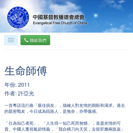
聯絡我們
生命師傅
年份: 2011
作者: 許亞光
一首粵語流行曲「最佳損友」，描繪人對友情的期盼和渴求。過去
的親密戰友，今日成為陌路人，是無奈，亦帶傷感。
「仕為知己者死」、「人生得一知己死而無憾」，道盡友情的可
貴。中國人重視氣節情義，「我自橫刀向天笑，去留肝膽兩崑崙」