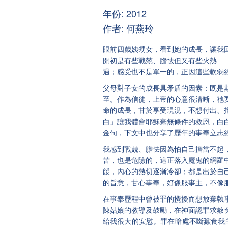
年份: 2012
作者: 何燕玲
眼前四歲姨甥女，看到她的成長，讓我
開初是有些戰兢、膽怯但又有些火熱…
過；感受也不是單一的，正因這些軟弱
父母對子女的成長具矛盾的因素：既是
至。作為信徒，上帝的心意很清晰，祂
命的成長，甘於享受現況，不想付出、
白
」
讓我體會耶穌毫無條件的救恩，白
金句，下文中也分享了歷年的事奉立志
我感到戰兢、膽怯因為怕自己擔當不起
苦，也是危險的，這正落入魔鬼的網羅
餒，內心的熱切逐漸冷卻；都是出於自
的旨意，甘心事奉，好像服事主，不像
在事奉歷程中曾被罪的攪擾而想放棄執
陳姑娘的教導及鼓勵，在神面認罪求赦
給我很大的安慰。罪在暗處不斷蠶食我