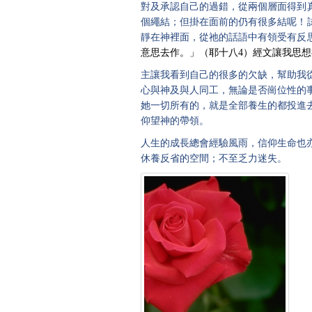
對及承認自己的過錯，從兩個層面得到
個繩結；但掛在面前的仍有很多結呢！
靜在神裡面，從祂的話語中有領受有反
意思去作。」（
耶十八
4）
經文讓我思想
主讓我看到自己的很多的欠缺，幫助我
心與神及與人同工，無論是否崗位性的
她一切所有的，就是全部養生的都投進
仰望神的帶領。
人生的成長總會經驗風雨，信仰生命也
休養反省的空間；不至乏力迷失。