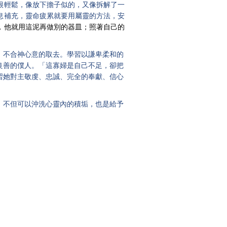
很輕鬆，像放下擔子似的，又像拆解了一
息補充，靈命疲累就要用屬靈的方法，安
，他就用這泥再做別的器皿；照著自己的
、不合神心意的取去。學習以謙卑柔和的
良善的僕人。
「這寡婦是自己不足，卻把
習她對主敬虔、忠誠、完全的奉獻、信心
；不但可以沖洗心靈內的積垢，也是給予