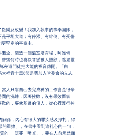
了歡樂及改變！我加入執事的事奉團隊，
不是平坦大道；有停滯、有絆倒、有受傷
能更堅定的事奉主。
料週全。製造一個溫室培育場，呵護備
，曾幾何時也喜歡眷戀被人照顧，逃避靈
穌差遣門徒把大能的福音傳開。「白
馬太福音十章
8節是我加入堂委會的立志
！當人只靠自己去完成神的工作會是很辛
時間的洗煉，因著挫敗，沒有果效而氣
喜歡的，要像基督的僕人，從心裡遵行神
的關係，內心有很大的罪疚感及掙扎，得
感的重擔」，在書中看到這扎心的一句，
質的──讓罪「曝光」，要在人前坦然面