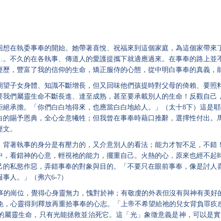
回想在執委事奉的開始。她帶著喜悅、祝福來到這個家庭，為這個家帶來
…。不久的在各執事、傳道人的愛護提攜下就適應過來。在事奉的路上並
經歷，豐富了我的信仰的生命，矯正服侍的心態，從中明白事奉的真義，
期望子女身體、知識不斷增長，但又回味他們孩提時對父母的倚賴、要照
要我們屬靈生命不斷長進、達至成熟，甚至要承載別人的生命！反觀自己
拒絕承擔。「你們白白地得來，也應當白白地給人。」（
太十
8下）
這是耶
白的賜予恩典，全心全意犧牲；但我曾在事奉時藉口推辭，選擇性付出。
經文。
，背著執事的身分是有壓力的，又介意別人的看法；能力才智不足，不錯
中，看錯神的心意，輕視祂的能力，擺重自己。火熱的心，原來也經不起
己的私慾作惡，弄錯事奉的對象與目的。
「不要只在眼前事奉，像是討人
服事人。」（
弗六
6-7）
事的崗位，覺得心身靈無力，愧對於神；有敬虔的外表但沒有與神有美好
免，心靈得到釋放再重拾事奉的心志。「上帝不希望給祂的兒女背負罪疚
的屬靈生命，只有光能拯救並治死它。這「光」象徵意義是神，可以是實