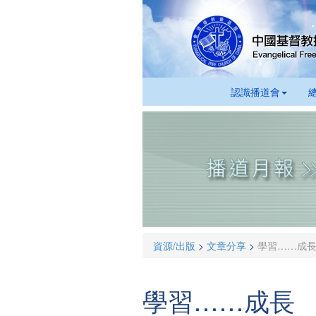
認識播道會
資源/出版
>
文章分享
>
學習……成
學習……成長