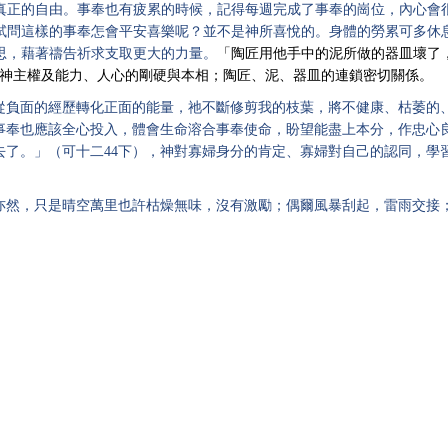
真正的自由。事奉也有疲累的時候，記得每週完成了事奉的崗位，內心會
試問這樣的事奉怎會平安喜樂呢？並不是神所喜悅的。身體的勞累可多休
思，藉著禱告祈求支取更大的力量。
「陶匠用他手中的泥所做的器皿壞了
神主權及能力、人心的剛硬與本相；陶匠、泥、器皿的連鎖密切關係。
從負面的經歷轉化正面的能量，祂不斷修剪我的枝葉，將不健康、枯萎的
事奉也應該全心投入，體會生命溶合事奉使命，盼望能盡上本分，作忠心
去了。」（
可十二
44下），
神對寡婦身分的肯定、寡婦對自己的認同，學
亦然，只是晴空萬里也許枯燥無味，沒有激勵；偶爾風暴刮起，雷雨交接