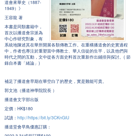
道會來華史（1887-
1949）》
王容龍 著
本書是同類書籍中，
首次以播道會宗派為
中心作研究對象，有
系統地陳述其在華所開展各類傳教工作。在重構播道會的史實過程
中，作者也專注於重塑當中傳教士、華人信徒的生平，以及他們與
時代之間的互動，文中從各方面史料首次重新作出鋪排與探討。( 節
錄自本書「緒論」)
補足了播道會早期在華空白了的歷史，實是難能可貴。
郭文池（播道神學院院長 ）
播道會文字部出版
定價：HK$180
試讀：
http://https://bit.ly/3CKnGiU
播道堂會早鳥優惠訂購：
2022.3.31或前訂購$100