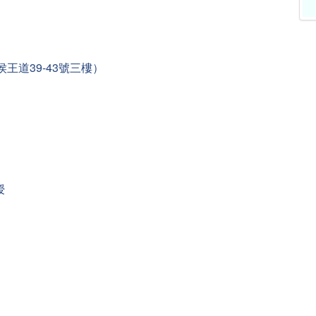
王道39-43號三樓）
授