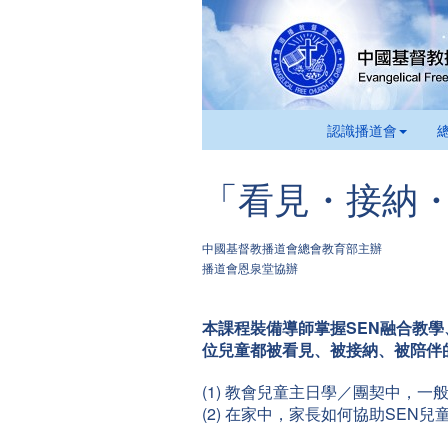
認識播道會
「看見・接納・
中國基督教播道會總會教育部主辦
播道會恩泉堂協辦
本課程裝備導師掌握SEN融合教
位兒童都被看見、被接納、被陪伴
(1) 教會兒童主日學／團契中，一
(2) 在家中，家長如何協助SEN