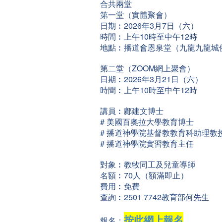
合共兩堂
第一堂（實體聚會）
日期︰2026年3月7日（六）
時間︰上午10時至中午12時
地點︰播道會恩泉堂（九龍九龍城侯
第二堂（ZOOM網上聚會）
日期︰2026年3月21日（六）
時間︰上午10時至中午12時
講員︰鄺建文博士
# 美國百奧拉大學教育博士
# 播道神學院基督教教育科助理教
# 播道神學院實習教育主任
對象︰教牧同工及兒童導師
名額︰70人（額滿即止）
費用︰免費
查詢︰2501 7742教育部何先生
按此網上報名
報名：