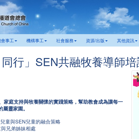
總會事工
機構事工
社會服務
資源/出版
其他資訊
同行」SEN共融牧養導師培
學、家庭支持與牧養關懷的實踐策略，幫助教會成為讓每一
的屬靈家園。
般兒童與SEN兒童的融合策略
兒童與兄弟姊妹相處