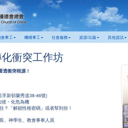
總會事工
機構事工
社會服務
資源/出版
其他資訊
轉化衝突工作坊
看透衝突根源！
孚新邨蘭秀道38-46號)
己知彼・化危為機
卡住？「解鎖性格密碼」或者幫到你！
組長、神學生、教會事奉人員