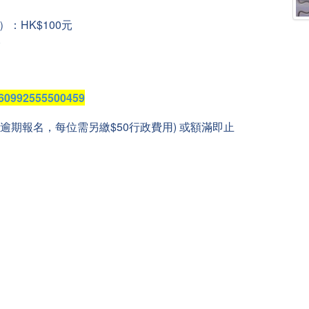
：HK$100元
元
/260992555500459
如逾期報名，每位需另繳$50行政費用) 或額滿即止