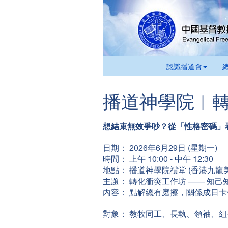
認識播道會
播道神學院︱
想結束無效爭吵？從「性格密碼」
日期： 2026年6月29日 (星期一)
時間： 上午 10:00 - 中午 12:30
地點： 播道神學院禮堂 (香港九龍美
主題： 轉化衝突工作坊 —— 知
內容： 點解總有磨擦，關係成日
對象： 教牧同工、長執、領袖、