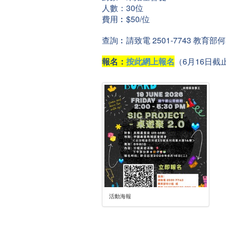
人數：30位
費用︰$50/位
查詢︰請致電 2501-7743 教育部何小姐 
報名：
按此網上報名
（6月16日截
活動海報