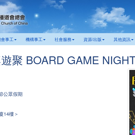
總會事工
機構事工
社會服務
資源/出版
其他資訊
- 桌遊聚 BOARD GAME NIGH
端午節公眾假期
廈14樓＞