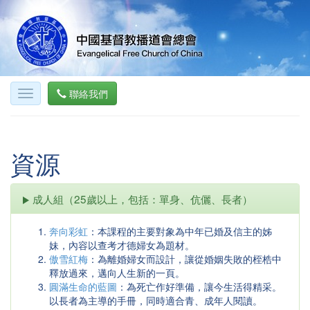
聯絡我們
資源
成人組（25歲以上，包括：單身、伉儷、長者）
奔向彩虹
：本課程的主要對象為中年已婚及信主的姊
妹，內容以查考才德婦女為題材。
傲雪紅梅
：為離婚婦女而設計，讓從婚姻失敗的桎梏中
釋放過來，邁向人生新的一頁。
圓滿生命的藍圖
：為死亡作好準備，讓今生活得精采。
以長者為主導的手冊，同時適合青、成年人閱讀。