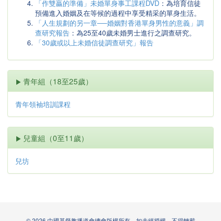
「作雙贏的準備」未婚單身事工課程DVD
：為培育信徒
預備進入婚姻及在等候的過程中享受精采的單身生活。
「人生規劃的另一章──婚姻對香港單身男性的意義」調
查研究報告
：為25至40歲未婚男士進行之調查研究。
「30歲或以上未婚信徒調查研究」報告
青年組（18至25歲）
青年領袖培訓課程
兒童組（0至11歲）
兒坊
© 2026 中國基督教播道會總會版權所有。如未經授權，不得轉載