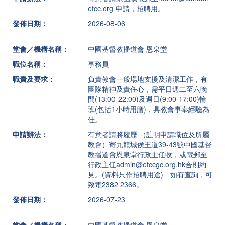
efcc.org 申請，招聘用。
發佈日期：
2026-08-06
堂會／機構名稱：
中國基督教播道會 恩泉堂
職位名稱：
事務員
職責及要求：
負責教會一般場地支援及清潔工作，有
團隊精神及責任心，需平日週二至六晚
間(13:00-22:00)及週日(9:00-17:00)輪
班(包括1小時用膳)，具教會事奉經驗為
佳。
申請辦法：
有意者請將履歷 （註明申請職位及所屬
教會）寄九龍城侯王道39-43號中國基督
教播道會恩泉堂行政主任收，或電郵至
行政主任admin@efccgc.org.hk合則約
見。(資料只作招聘用途) 如有查詢，可
致電2382 2366。
發佈日期：
2026-07-23