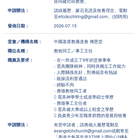
搭同建社區教會。
申請辦法：
請繕履歷、蒙召見證及牧養理念。電郵
至efcckcchiring@gmail.com。(招聘用)
發佈日期：
2026-07-15
堂會／機構名稱：
中國基督教播道會 傳恩堂
職位名稱：
教牧同工／事工主任
職責及要求：
- 在一所成立了9年的堂會事奉
- 需具團隊精神，同時具獨立工作能力
- 人際關係良好，對傳福音有熱誠
- 能操流利普通話
- 經驗不拘
- 應徵教牧同工者
 需具神學學士或道學碩士學歷
- 應徵事工主任者
 需具備大專或以上程度之學歷
 負責青少年至職青群體的發展與牧養
申請辦法：
有意申請者，請將個人履歷電郵至
evangelchchurch@gmail.com或郵寄至
「香港北角英皇道373號上潤中心2樓A