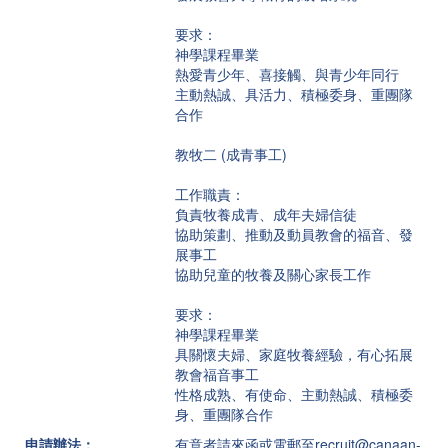
要求：
神學課程畢業
熱愛青少年、喜接觸、與青少年同行
主動熱誠、具活力、積極委身、重團隊
合作
教牧二 (成青事工)
工作職責：
負責牧養成青、成年夫婦信徒
協助策劃、推動及動員教會的福音、發
展事工
協助兒童的牧養及關心家長工作
要求：
神學課程畢業
具關懷夫婦、家庭牧養經驗，有心拓展
教會福音事工
性格成熟、有使命、主動熱誠、積極委
身、重團隊合作
申請辦法：
有意者請來函或電郵至recruit@canaan-