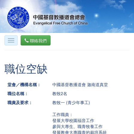
聯絡我們
職位空缺
堂會／機構名稱：
中國基督教播道會 迦南道真堂
職位名稱：
教牧2名
職責及要求：
教牧一 (青少年事工)
工作職責：
發展大學校園福音工作
參與大專生、職青牧養工作
發展教會大專職青的栽培系統