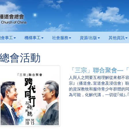
總會事工
機構事工
社會服務
資源/出版
其他資訊
總會活動
「三宗」聯合聚會—
人與人之間要互相理解從來都不容
宗｣（播道會､宣道會及浸信會）
的資深教牧和服侍青少年群體的
為可能，化解代溝，一切從｢傾｣､