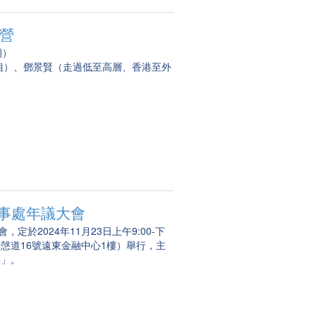
昏營
期）
姐）、鄧景賢（走過低至高層、香港至外
辦事處年議大會
定於2024年11月23日上午9:00-下
夏愨道16號遠東金融中心1樓）舉行，主
要」。