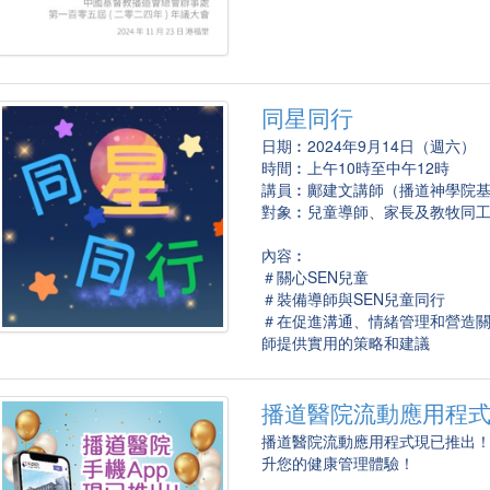
同星同行
日期︰2024年9月14日（週六）
時間︰上午10時至中午12時
講員︰鄺建文講師（播道神學院
對象︰兒童導師、家長及教牧同
內容︰
＃關心SEN兒童
＃裝備導師與SEN兒童同行
＃在促進溝通、情緒管理和營造關
師提供實用的策略和建議
播道醫院流動應用程
播道醫院流動應用程式現已推出
升您的健康管理體驗！