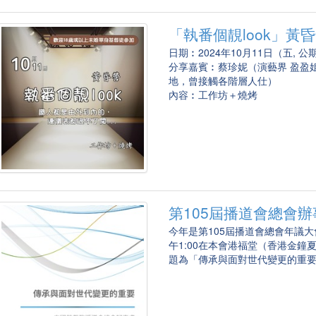
「執番個靚look」黃
日期︰2024年10月11日（五, 公
分享嘉賓︰蔡珍妮（演藝界 盈盈
地，曾接觸各階層人仕）
內容︰工作坊＋燒烤
第105屆播道會總會
今年是第105屆播道會總會年議大會，
午1:00在本會港福堂（香港金鐘
題為「傳承與面對世代變更的重