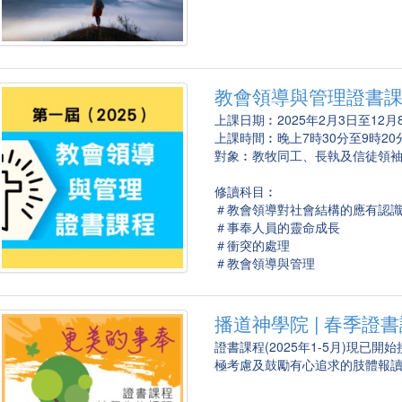
教會領導與管理證書
上課日期︰2025年2月3日至12
上課時間︰晚上7時30分至9時20
對象︰教牧同工、長執及信徒領
修讀科目︰
＃教會領導對社會結構的應有認
＃事奉人員的靈命成長
＃衝突的處理
＃教會領導與管理
播道神學院 | 春季證
證書課程(2025年1-5月)現
極考慮及鼓勵有心追求的肢體報