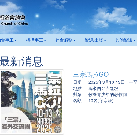
總會事工
機構事工
社會服務
資源/出版
其他資訊
最新消息
三宗馬拉GO
日期 ： 2025年3月10-13日（一
地點 ： 馬來西亞吉隆坡
對象 ： 牧養青少年的教牧同工
名額 ： 10名(每宗派)