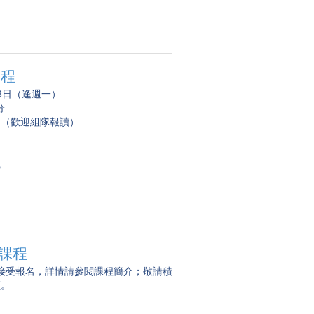
課程
月8日（逢週一）
分
袖（歡迎組隊報讀）
識
書課程
已開始接受報名，詳情請參閱課程簡介；敬請積
讀。