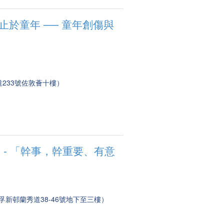
不止於童年 ── 童年創傷與
233號佐敦薈十樓）
 - 「幹事，幹重要、有意
孚新邨蘭秀道38-46號地下至三樓）