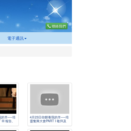
聯絡我們
電子通訊
我的羊──培
4月23日你餵養我的羊──培
III 報告、
靈奮興大會PART I 敬拜及
話劇)