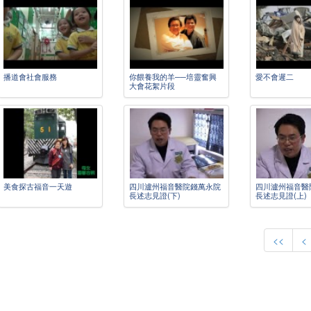
播道會社會服務
你餵養我的羊──培靈奮興
愛不會遲二
大會花絮片段
美食探古福音一天遊
四川瀘州福音醫院錢萬永院
四川瀘州福音醫
長述志見證(下)
長述志見證(上)
<<
<