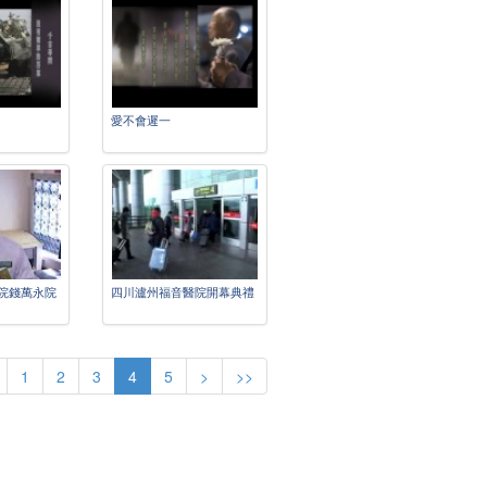
愛不會遲一
院錢萬永院
四川瀘州福音醫院開幕典禮
1
2
3
4
5
>
>>