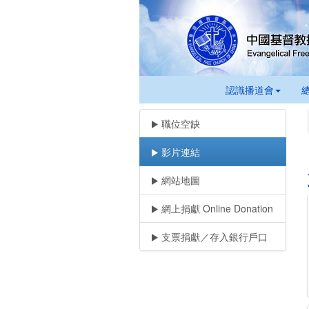
認識播道會
職位空缺
影片連結
網站地圖
網上捐獻 Online Donation
支票捐獻／存入銀行戶口