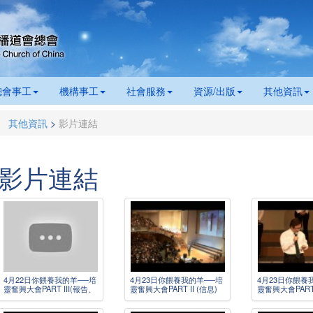
總會事工
機構事工
社會服務
資源/出版
其他資訊
其他資訊
>
影片連結
影片連結
4月22日你餵養我的羊──培
4月23日你餵養我的羊──培
4月23日你餵養
靈奮興大會PART III(報告、
靈奮興大會PART II (信息)
靈奮興大會PART 
敬拜)
敬拜、舞蹈)