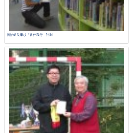
茵怡幼兒學校「書伴我行」計劃