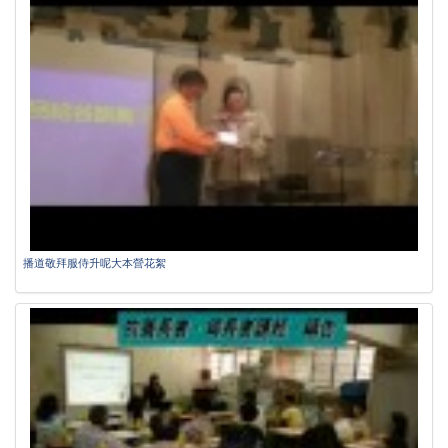
播道敬拜服侍升呢大本營花絮