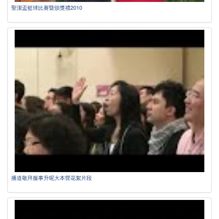
聖潔盃籃球比賽暨頒獎禮2010
播道敬拜服事升呢大本營花絮片段