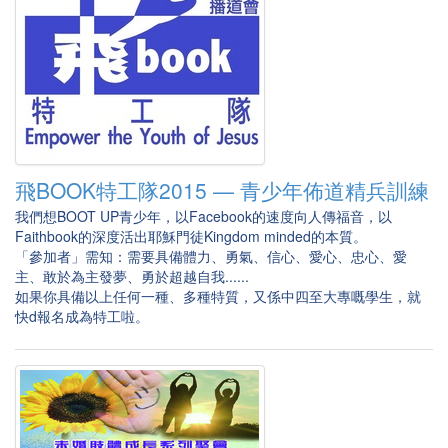
飛BOOK特工隊2015 — 青少年佈道精兵訓練
我們想BOOT UP青少年，以Facebook的速度向人傳福音，以
Faithbook的深度活出耶穌門徒Kingdom minded的本質。
「參加者」需知：需要具備體力、勇氣、信心、愛心、忠心、愛
主、敢於為主發夢、勇於超越自我......
如果你具備以上任何一種、多種特質，又係中四至大專嘅學生，就
快d報名成為特工啦。