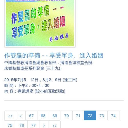
作雙贏的準備 - - 享受單身、進入婚姻
中國基督教播道會總會教育部．播道會望福堂合辦
未婚肢體成長系列聚會 (三十九)
2015年7月5、12日，8月2、9日 (逢主日)
時 間：下午2：30~4：30
內 容：專題講座 (設小組互動活動)
<<
<
67
68
69
70
71
72
73
74
75
76
77
>
>>