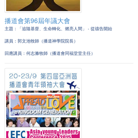
播道會第96屆年議大會
主題：「追隨基督、生命轉化、燃亮人間」 - 從禱告開始
講員：郭文池牧師（播道神學院院長）
回應講員：何志滌牧師（播道會同福堂堂主任）