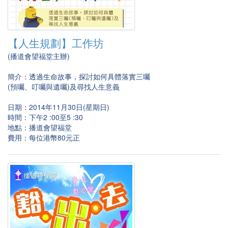
【人生規劃】工作坊
(播道會望福堂主辦)
簡介：透過生命故事，探討如何具體落實三囑
(預囑、叮囑與遺囑)及尋找人生意義
日期：2014年11月30日(星期日)
時間：下午2 :00至5 :30
地點：播道會望福堂
費用：每位港幣80元正