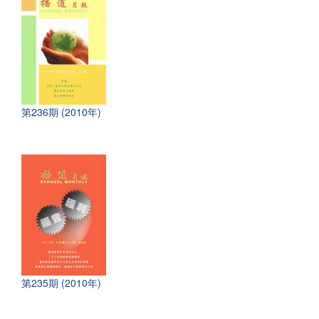
第236期 (2010年)
第235期 (2010年)