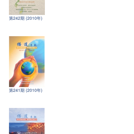
第242期 (2010年)
第241期 (2010年)