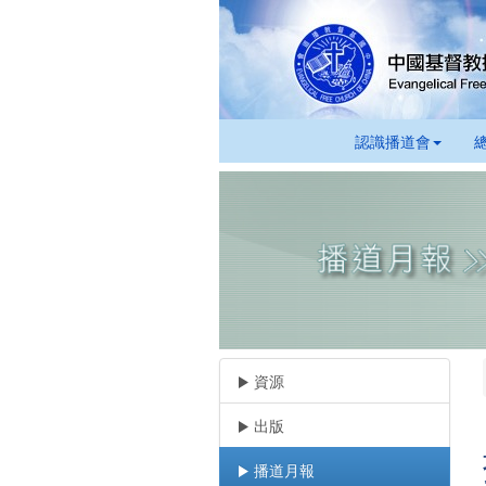
認識播道會
資源
出版
播道月報