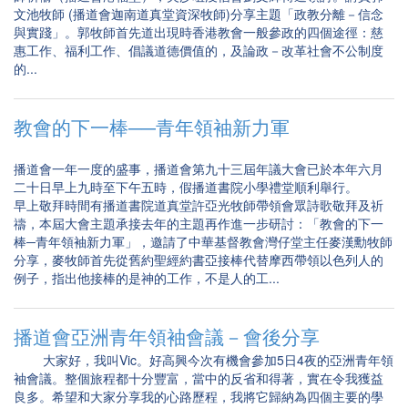
文池牧師 (播道會迦南道真堂資深牧師)分享主題「政教分離－信念
與實踐」。郭牧師首先道出現時香港教會一般參政的四個途徑：慈
惠工作、福利工作、倡議道德價值的，及論政－改革社會不公制度
的...
教會的下一棒──青年領袖新力軍
播道會一年一度的盛事，播道會第九十三屆年議大會已於本年六月
二十日早上九時至下午五時，假播道書院小學禮堂順利舉行。
早上敬拜時間有播道書院道真堂許亞光牧師帶領會眾詩歌敬拜及祈
禱，本屆大會主題承接去年的主題再作進一步研討：「教會的下一
棒─青年領袖新力軍」，邀請了中華基督教會灣仔堂主任麥漢勳牧師
分享，麥牧師首先從舊約聖經約書亞接棒代替摩西帶領以色列人的
例子，指出他接棒的是神的工作，不是人的工...
播道會亞洲青年領袖會議－會後分享
大家好，我叫Vic。好高興今次有機會參加5日4夜的亞洲青年領
袖會議。整個旅程都十分豐富，當中的反省和得著，實在令我獲益
良多。希望和大家分享我的心路歷程，我將它歸納為四個主要的學