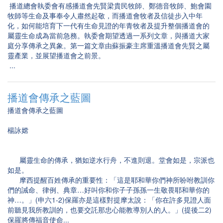
播道總會執委會有感播道會先賢梁貴民牧師、鄭德音牧師、鮑會園
牧師等生命及事奉令人肅然起敬，而播道會牧者及信徒步入中年
化，如何能培育下一代有生命見證的年青牧者及提升整個播道會的
屬靈生命成為當前急務。執委會期望透過一系列文章，與播道大家
庭分享傳承之異象。第一篇文章由蘇振豪主席重溫播道會先賢之屬
靈產業，並展望播道會之前景。
...
播道會傳承之藍圖
播道會傳承之藍圖
楊詠嫦
屬靈生命的傳承，猶如逆水行舟，不進則退。堂會如是，宗派也
如是。
摩西提醒百姓傳承的重要性：「這是耶和華你們神所吩咐教訓你
們的誡命、律例、典章…好叫你和你子子孫孫一生敬畏耶和華你的
神…。」(申六1-2)保羅亦是這樣對提摩太說：「你在許多見證人面
前聽見我所教訓的，也要交託那忠心能教導別人的人。」(提後二2)
保羅將傳福音使命...