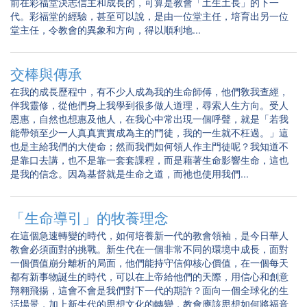
前在彩福堂決志信主和成長的，可算是教會「土生土長」的下一
代。彩福堂的經驗，甚至可以說，是由一位堂主任，培育出另一位
堂主任，令教會的異象和方向，得以順利地...
交棒與傳承
在我的成長歷程中，有不少人成為我的生命師傅，他們敎我查經，
伴我靈修，從他們身上我學到很多做人道理，尋索人生方向。受人
恩惠，自然也想惠及他人，在我心中常出現一個呼聲，就是「若我
能帶領至少一人真真實實成為主的門徒，我的一生就不枉過。」這
也是主給我們的大使命；然而我們如何領人作主門徒呢？我知道不
是靠口去講，也不是靠一套套課程，而是藉著生命影響生命，這也
是我的信念。因為基督就是生命之道，而祂也使用我們...
「生命導引」的牧養理念
在這個急速轉變的時代，如何培養新一代的教會領袖，是今日華人
教會必須面對的挑戰。新生代在一個非常不同的環境中成長，面對
一個價值崩分離析的局面，他們能持守信仰核心價值，在一個每天
都有新事物誕生的時代，可以在上帝給他們的天際，用信心和創意
翔翱飛揚，這會不會是我們對下一代的期許？面向一個全球化的生
活場景，加上新生代的思想文化的轉變，教會應該思想如何將福音