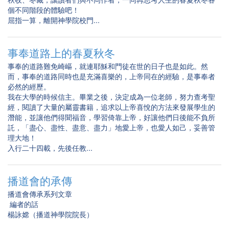
個不同階段的體驗吧！
屈指一算，離開神學院校門...
事奉道路上的春夏秋冬
事奉的道路難免崎嶇，就連耶穌和門徒在世的日子也是如此。然
而，事奉的道路同時也是充滿喜樂的，上帝同在的經驗，是事奉者
必然的經歷。
我在大學的時候信主。畢業之後，決定成為一位老師，努力查考聖
經，閱讀了大量的屬靈書籍，追求以上帝喜悅的方法來發展學生的
潛能，並讓他們得聞福音，學習倚靠上帝，好讓他們日後能不負所
託，「盡心、盡性、盡意、盡力」地愛上帝，也愛人如己，妥善管
理大地！
入行二十四載，先後任教...
播道會的承傳
播道會傳承系列文章
編者的話
楊詠嫦（播道神學院院長）