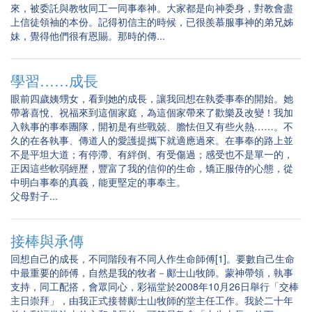
來，被委託與教牧同工一同事奉神。大家都是向神委身，對教會盡
上信徒領袖的本份。記得初信主的時候，已很羨慕服事神的弟兄姊
妹，覺得他們很有恩賜。那時的傳...
學習……成長
眼前四歲姨甥女，看到她的成長，讓我回想在執委事奉的開始。她
帶著喜悅、祝福來到這個家庭，為這個家帶來了歡樂及改變！我加
入執事的事奉團隊，開初是有些戰兢、膽怯但又有些火熱……。不
久的在各執事、傳道人的愛護提攜下就適應過來。在事奉的路上並
不是平坦大道；有停滯、有絆倒、有受傷過；感受也不是單一的，
正因這些軟弱經歷，豐富了我的信仰的生命，矯正服侍的心態，從
中明白事奉的真義，能更堅定的事奉主。
父母對子...
接棒與承傳
回想自己的成長，不同階段有不同人作生命師傅[1]。要數自己生命
中最重要的師傅，自然是我的牧者－鄺士山牧師。蒙神帶領，執事
支持，同工配搭，會眾同心，彩福堂於2008年10月26日舉行「交棒
主日崇拜」，由我正式接替鄺士山牧師的堂主任工作。我於二十年