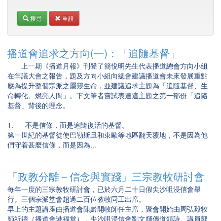
搜尋
重設
播道會追求之方向(一)：「追隨基督」
上一期《播道月報》刊登了簡悅明先生代表播道總會方向小組
在年議大會之報告，題及方向小組向總會建議播道會未來發展重點
應為提升整個宗派之屬靈生命，並建議追求主題為「追隨基督、生
命轉化、燃亮人間」。下文筆者嘗試表達這主題之第一部份「追隨
基督」背後的理念。
1. 不是信條，而是追隨復活的基督。
第一世紀的基督徒使巴勒斯旦和東歐等地區翻天覆地，不是因為他
們守着甚麼信條，而是因為...
「政教分離－信念與實踐」三宗教牧研討會
每年一度的三宗教牧研討會，已於六月二十日假尖沙咀浸信會舉
行。三個宗派堂會超過二百位教牧同工出席。
早上的主題講座由播道會陳黔開牧師任主席，聚會開始由周弘毅牧
師祈禱（播道會港福堂），尖沙咀浸信會劉文輝傳道領詩。講員郭