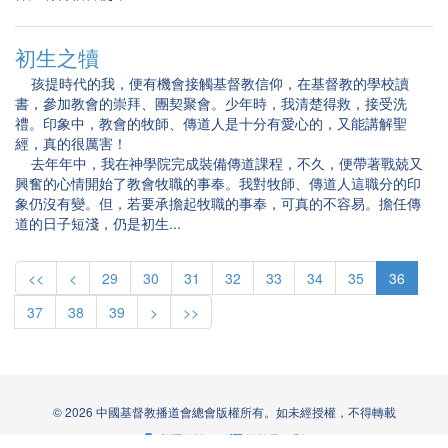
初生之犢
孩提時代的我，便有機會接觸基督教信仰，在基督教的學校讀
書，參加教會的崇拜、團契聚會。少年時，我清楚得救，接受洗
禮。印象中，教會的牧師、傳道人是十分有愛心的，又能講解聖
經，真的很厲害！
去年年中，我在神學院完成裝備傳道課程，不久，便帶著戰兢又
興奮的心情開始了教會牧職的事奉。我對牧師、傳道人這職分的印
象仍沒有變。但，若要承擔起牧職的事奉，可真的不容易。擔任傳
道的日子短淺，仍是初生...
<<
<
29
30
31
32
33
34
35
36
37
38
39
>
>>
© 2026 中國基督教播道會總會版權所有。如未經授權，不得轉載
私隱政策
|
條款及細則