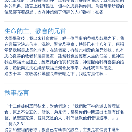
神的恩典。語言上雖有難阻，但神的恩典夠你用。為着每堂所聽的
信息都存着感恩，因為神預備了傳譯的人和器材；在各...
生命的主、教會的元首
大學畢業後，我出來社會做事，經一位同事的帶領及鼓勵之下，我
在康福堂決志信主、洗禮、聚會及事奉，轉眼已有十八年了。康福
堂是我屬靈成長的老家，在這個家，有彼此相愛的弟兄姊妹，也有
忠心良善的牧者和屬靈長輩，雖然我也曾經歷人生的低谷，但神讓
我在康福堂被建立，經歷衪的信實和慈愛，神更賜給我有喜樂的婚
姻，婚後與丈夫在繼續康福堂聚會及事奉，為此我常常感恩。
過去十年，在牧者和屬靈長輩鼓勵之下，我也有擔任執...
執事感言
「十二使徒叫眾門徒來，對他們說：『我們撇下神的道去管理飯
食，原是不合宜的。所以，弟兄們，當從你們中間選出七個有好名
聲、被聖靈充滿、智慧充足的人，我們就派他們管理這事。』」
﹝徒六2-3﹞
從新約聖經的教導，教會已有執事的設立，主要是在信徒中選出