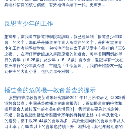
真理和信仰的核心價值，有效地傳承給下一代。更重要...
反思青少年的工作
想當年，當我還在播道神學院就讀時，就已經聽到「播道會少年聯
會」的名字，那似乎是播道會年青人所嚮往的名字，是所有堂會青
少年工作者的學效對象，包括他們曾在太子道明愛中心舉行的「三S
之夜」、在灣仔新伊館加入舞蹈原素的佈道會、每年暑期間例必舉
行的青年（19-25歲）及少年（15-18歲）夏令會，還記得有一次在
長洲舉行的少年夏令會，主題是「生命藍圖」，我們全體營友一起
到長洲的大街小巷，包括走進長洲醫...
播道會的危與機—教會普查的提示
參照由香港教會更新運動研究部於2011年11月所發表之《2009香
港教會普查：中國基督教播道會總會報告》，得知播道會的得救和
崇拜聚會人數較五年前有美好的增長[1]，我們實在要為此感謝神。
不過，報告也指出播道會整體會眾年齡有持續上移（中年及老化）
的趨勢，當中以25-44歲的會眾為多，高於全港同齡的會眾比率及人
口比率；而65歲以上的會眾也持續上升；相對地，其他年齡組別的