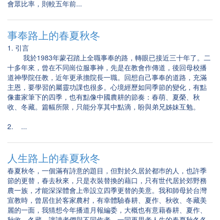
會眾比率，則較五年前...
事奉路上的春夏秋冬
1. 引言
我於1983年蒙召踏上全職事奉的路，轉眼已接近三十年了。二
十多年來，曾在不同崗位服事神，先是在教會作傳道，後回母校播
道神學院任教，近年更承擔院長一職。回想自己事奉的道路，充滿
主恩，要學習的屬靈功課也很多。心境經歷如同季節的變化，有點
像畫家筆下的四季，也有點像中國農耕的節奏：春萌、夏榮、秋
收、冬藏。篇幅所限，只能分享其中點滴，盼與弟兄姊妹互勉。
2. ...
人生路上的春夏秋冬
春夏秋冬，一個滿有詩意的題目，但對於久居於都巿的人，也許季
節的更替，春去秋來，只是衣裝替換的藉口，只有世代居於郊野務
農一族，才能深深體會上帝設立四季更替的美意。我和師母於台灣
宣教時，曾居住於客家農村，有幸體驗春耕、夏作、秋收、冬藏美
麗的一面，我猜想今年播道月報編委，大概也有意藉春耕、夏作、
秋收、冬藏，讓讀者們與不同作者，一同再思考人生的春夏秋冬各