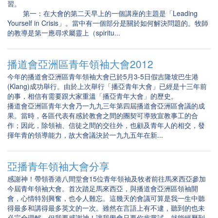
習。
第一：在大會的第二天早上的一個講座的主題是「Leading
Yourself in Crisis」。當中有一個部分是關於如何解決問題的。牧師
的教導是第一應尋求屬靈上（spiritu...
播道會亞洲區青年領袖大會2012
今年的播道會亞洲區青年領袖大會已於5月3-5日假吉隆坡巴生港
(Klang)成功舉行。由於上次舉行「播亞青年大會」已經是十三年前
的事，相信有需要跟大家重溫「播亞青年大會」的歷史。
播道會亞洲區青年大會乃一九九三年第四屆播道會亞洲區會議的成
果。當時，各區代表有感於教會之間的團契可導致宣教事工的合
作；因此，除領袖、信徒之間的交往外，也顧及青年人的相交，發
揮年青的領導能力，故大會議決於一九九五年在新...
亞播青年領袖大會分享
感謝神！帶領香港八間堂會15位青年領袖及牧者前往馬來西亞參加
今屆青年領袖大會。首次踏足馬來西亞，與播道會亞洲區領袖開
會，心情特別興奮，也令人難忘。這幾天的會議可算是我一生中聽
得最多和講得最多英文的一次。雖然在言語上有不逮，聽到的也未
必完全理解，但我要感謝神！讓我學會只要你肯嘗試，就能經歷到