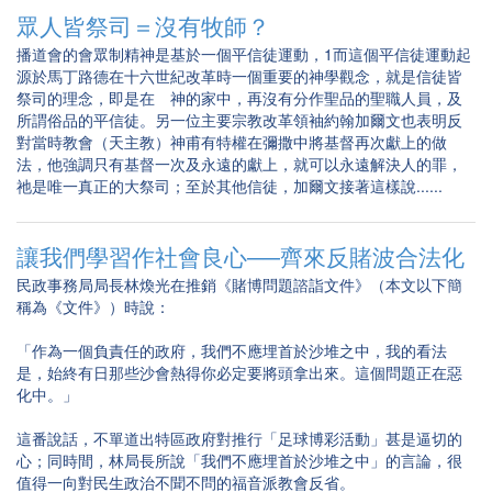
眾人皆祭司＝沒有牧師？
播道會的會眾制精神是基於一個平信徒運動，1而這個平信徒運動起
源於馬丁路德在十六世紀改革時一個重要的神學觀念，就是信徒皆
祭司的理念，即是在 神的家中，再沒有分作聖品的聖職人員，及
所謂俗品的平信徒。另一位主要宗教改革領袖約翰加爾文也表明反
對當時教會（天主教）神甫有特權在彌撒中將基督再次獻上的做
法，他強調只有基督一次及永遠的獻上，就可以永遠解決人的罪，
祂是唯一真正的大祭司；至於其他信徒，加爾文接著這樣說......
讓我們學習作社會良心──齊來反賭波合法化
民政事務局局長林煥光在推銷《賭博問題諮詣文件》（本文以下簡
稱為《文件》）時說：
「作為一個負責任的政府，我們不應埋首於沙堆之中，我的看法
是，始終有日那些沙會熱得你必定要將頭拿出來。這個問題正在惡
化中。」
這番說話，不單道出特區政府對推行「足球博彩活動」甚是逼切的
心；同時間，林局長所說「我們不應埋首於沙堆之中」的言論，很
值得一向對民生政治不聞不問的福音派教會反省。