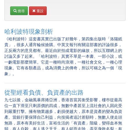
搜尋
重設
哈利波特現象剖析
《哈利波特》這套書其實已出版了好幾年，第四集出版時「洛陽紙
貴」，很多人通宵輪候搶購。中英文報刊有關這部書的評論很多，
正反兩方的意見都有。最近由於拍成電影的緣故，所以互聯網上的
討論又多了起來。「哈利波特」其實不單是一本書、一部小說，或
一齣電影那麼簡單。它是一種時尚浪潮，一種社會文化，一種心理
現象。它有各類產品，成為消費上的傳奇，所以可稱之為一個「現
象」。
從聖經看負債、負資產的出路
九七以後，金融風暴席捲亞洲，香港首當其衝受影響，樓巿從最高
位一直下滑至只剩原價的四成，無數中產甚至上流社會的人因此受
到嚴重打擊。擁有物業越多，虧損便越大，原本是資產的變為負資
產。當銀行要保障自己利益，向按揭者追討差額時，無數人便走頭
無路，原本有美好生活，富裕生活的「有資產」階級，變得血本無
歸，有人自殺，有人逃之夭夭，有人鋌而走險，弄至身敗名裂；有