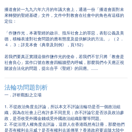
播道會於一九九六年六月的年議大會上，通過一份「播道會面對未
來轉變的聖經基礎」文件，文件中對教會在社會中的角色有這樣的
定位：
「作鹽作光，本著聖經的啟示、指斥社會上的罪惡，表彰公義及美
德，積極表達對社會問題的應有態度及提供解決的方法。」（２．
４．３；詳見本會《典章及則例》，頁152）
若我們要真正實踐這個作鹽作光的使命，若我們不甘只將「教會是
社會良心」當作口號在教會四幅牆壁內呼喊，那麼我們今天應正視
賭波合法化的問題，提出合乎《聖經》的回應。......
法輪功問題剖析
一．評析觀點之立場
1. 不從政治角度去評論，所以本文不評論法輪功是否一個政治組
織，因為在社會上已有許多不同意見；亦不評論它是否涉及政治參
政，是否收受外國金錢或受外國政治組織影響等問題。
2. 不從法理人權角度去評論，這群人在香港既然有註冊，那麼他們
是否有權利去示威？是否有權利去派傳單？香港政府要追隨大陸中