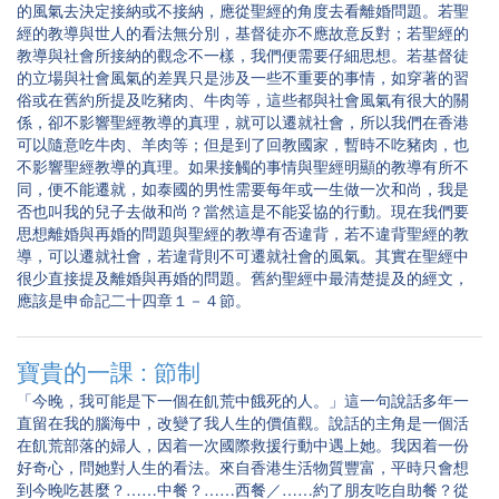
的風氣去決定接納或不接納，應從聖經的角度去看離婚問題。若聖
經的教導與世人的看法無分別，基督徒亦不應故意反對；若聖經的
教導與社會所接納的觀念不一樣，我們便需要仔細思想。若基督徒
的立場與社會風氣的差異只是涉及一些不重要的事情，如穿著的習
俗或在舊約所提及吃豬肉、牛肉等，這些都與社會風氣有很大的關
係，卻不影響聖經教導的真理，就可以遷就社會，所以我們在香港
可以隨意吃牛肉、羊肉等；但是到了回教國家，暫時不吃豬肉，也
不影響聖經教導的真理。如果接觸的事情與聖經明顯的教導有所不
同，便不能遷就，如泰國的男性需要每年或一生做一次和尚，我是
否也叫我的兒子去做和尚？當然這是不能妥協的行動。現在我們要
思想離婚與再婚的問題與聖經的教導有否違背，若不違背聖經的教
導，可以遷就社會，若違背則不可遷就社會的風氣。其實在聖經中
很少直接提及離婚與再婚的問題。舊約聖經中最清楚提及的經文，
應該是申命記二十四章１－４節。
寶貴的一課 : 節制
「今晚，我可能是下一個在飢荒中餓死的人。」這一句說話多年一
直留在我的腦海中，改變了我人生的價值觀。說話的主角是一個活
在飢荒部落的婦人，因着一次國際救援行動中遇上她。我因着一份
好奇心，問她對人生的看法。來自香港生活物質豐富，平時只會想
到今晚吃甚麼？……中餐？……西餐／……約了朋友吃自助餐？從