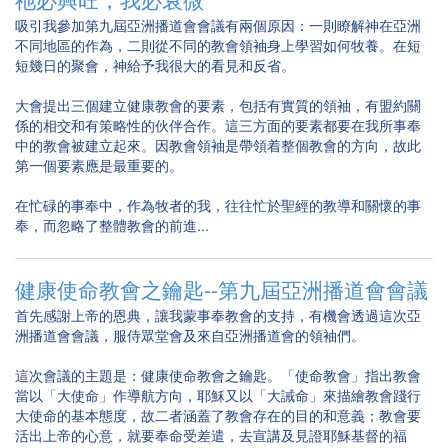
吸引我參加第九屆亞洲播道會會議有兩個原因：一則瞭解神在亞洲
不同地區的作為，二則從不同的教會領袖身上學習如何牧養。在短
短幾日的聚會，神給予我很大的看見和反省。
大會提出三個建立健康教會的要素，包括有實質的領袖，有盟約關
係的相交和有策略性的伙伴合作。這三方面的要素都要在我所事奉
中的教會被建立起來。因教會領袖是帶領着整個教會的方向，故此
第一個要素應是最重要的。
在忙碌的事奉中，作為牧者的我，往往忙於聖經的教導和關懷的事
奉，而忽略了整體教會的前進...
健康使命教會之鑰匙--第九屆亞洲播道會會議
首先感謝上帝的恩典，讓我蒙事奉教會的支持，有機會透過這次亞
洲播道會會議，服侍眾堂會及來自亞洲播道會的領袖們。
這次會議的主題是：健康使命教會之鑰匙。「使命教會」指出教會
當以「大使命」作導航方向，耶穌又以「大誡命」來描繪教會踐行
大使命的基本態度，故二者涵蓋了教會存在的目的和意義；教會要
活出上帝的心意，就要奉命受差遣，去宣講及見證耶穌基督的福