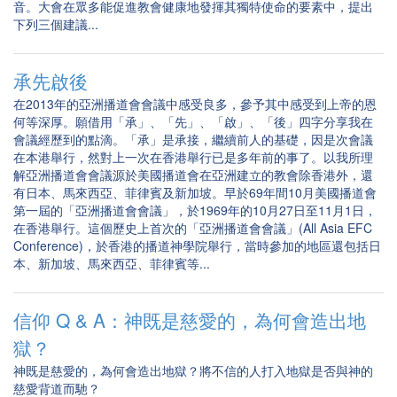
音。大會在眾多能促進教會健康地發揮其獨特使命的要素中，提出
下列三個建議...
承先啟後
在2013年的亞洲播道會會議中感受良多，參予其中感受到上帝的恩
何等深厚。願借用「承」、「先」、「啟」、「後」四字分享我在
會議經歷到的點滴。「承」是承接，繼續前人的基礎，因是次會議
在本港舉行，然對上一次在香港舉行已是多年前的事了。以我所理
解亞洲播道會會議源於美國播道會在亞洲建立的教會除香港外，還
有日本、馬來西亞、菲律賓及新加坡。早於69年間10月美國播道會
第一屆的「亞洲播道會會議」，於1969年的10月27日至11月1日，
在香港舉行。這個歷史上首次的「亞洲播道會會議」(All Asia EFC
Conference)，於香港的播道神學院舉行，當時參加的地區還包括日
本、新加坡、馬來西亞、菲律賓等...
信仰 Q & A：神既是慈愛的，為何會造出地
獄？
神既是慈愛的，為何會造出地獄？將不信的人打入地獄是否與神的
慈愛背道而馳？