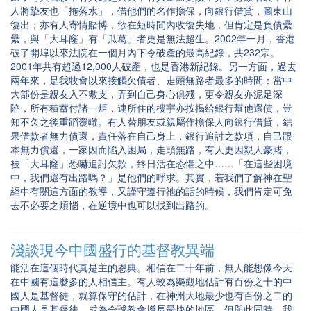
人將摯友也「拖落水」，借他們的名作擔保，向銀行借貸，圖東山
復出；亦有人寄情賭博，欲在短時間內收復失地，但肯定是負債纍
纍，與「大耳窿」有「瓜葛」者更是無法超生。2002年一月，香港
破了開埠以來法院在一個月內下令破產的最高紀錄，共232宗。
2001年共有超過12,000人破產，也是香港新紀錄。另一方面，過去
兩年來，是我牧會以來接觸欠債者、走頭無路者最多的時間：當中
大部份是親友入不敷支，弄到自己身心俱殘，更令親友亦泥足深
陷，所有積蓄付諸一炬，連所住的樓宇亦按揭給銀行幫他還債，豈
知不久之後重蹈覆轍。有人替朋友或親屬作擔保人向銀行借貸，結
果借款者無力債還，責任落在自己身上，銀行追討之款項，自己跟
本無力償還，一家因而陷入困局，走頭無路，有人更因親人豪賭，
被「大耳窿」恐嚇追討欠款，終日活在恐懼之中……「在這些困境
中，我們還有出路嗎？」是他們的呼求。其實，若我們了解神在聖
經中有關這方面的教導，又謹守遵行祂的話的時候，我們肯定可免
去不必要之煩惱，在逆境中也可以找到出路的。
淺談現今中國盛行的基督教異端
能活在這個時代真是主的恩典。相信在二十年前，無人能想像今天
在中國有這麼多的人相信主。有人較為樂觀地估計有百份之十的中
國人是基督徒，就算保守的估計，在神州大地最少也有百份之二的
中國人是基督徒，成為全球教會增長最快的地區。但與此同時，我