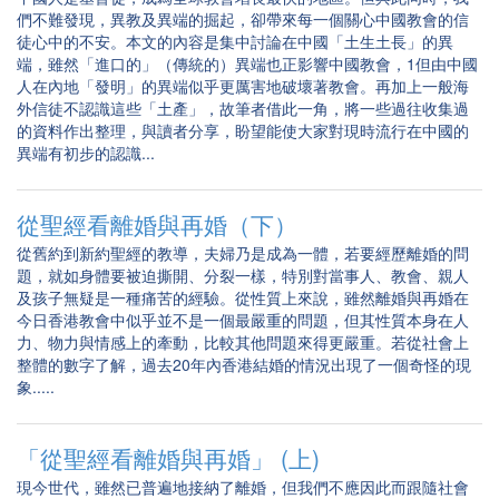
們不難發現，異教及異端的掘起，卻帶來每一個關心中國教會的信
徒心中的不安。本文的內容是集中討論在中國「土生土長」的異
端，雖然「進口的」（傳統的）異端也正影響中國教會，1但由中國
人在內地「發明」的異端似乎更厲害地破壞著教會。再加上一般海
外信徒不認識這些「土產」，故筆者借此一角，將一些過往收集過
的資料作出整理，與讀者分享，盼望能使大家對現時流行在中國的
異端有初步的認識...
從聖經看離婚與再婚（下）
從舊約到新約聖經的教導，夫婦乃是成為一體，若要經歷離婚的問
題，就如身體要被迫撕開、分裂一樣，特別對當事人、教會、親人
及孩子無疑是一種痛苦的經驗。從性質上來說，雖然離婚與再婚在
今日香港教會中似乎並不是一個最嚴重的問題，但其性質本身在人
力、物力與情感上的牽動，比較其他問題來得更嚴重。若從社會上
整體的數字了解，過去20年內香港結婚的情況出現了一個奇怪的現
象.....
「從聖經看離婚與再婚」 (上)
現今世代，雖然已普遍地接納了離婚，但我們不應因此而跟隨社會