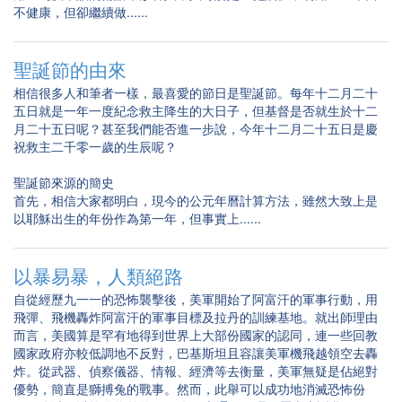
不健康，但卻繼續做......
聖誕節的由來
相信很多人和筆者一樣，最喜愛的節日是聖誕節。每年十二月二十
五日就是一年一度紀念救主降生的大日子，但基督是否就生於十二
月二十五日呢？甚至我們能否進一步說，今年十二月二十五日是慶
祝救主二千零一歲的生辰呢？
聖誕節來源的簡史
首先，相信大家都明白，現今的公元年曆計算方法，雖然大致上是
以耶穌出生的年份作為第一年，但事實上......
以暴易暴，人類絕路
自從經歷九一一的恐怖襲擊後，美軍開始了阿富汗的軍事行動，用
飛彈、飛機轟炸阿富汗的軍事目標及拉丹的訓練基地。就出師理由
而言，美國算是罕有地得到世界上大部份國家的認同，連一些回教
國家政府亦較低調地不反對，巴基斯坦且容讓美軍機飛越領空去轟
炸。從武器、偵察儀器、情報、經濟等去衡量，美軍無疑是佔絕對
優勢，簡直是獅搏兔的戰事。然而，此舉可以成功地消滅恐怖份