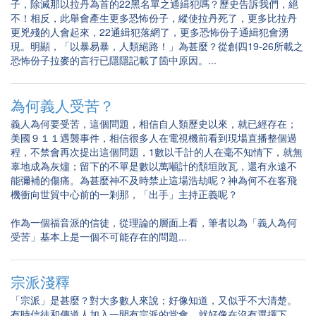
子，除滅那以拉丹為首的22黑名單之通緝犯嗎？歷史告訴我們，絕
不！相反，此舉會產生更多恐怖份子，縱使拉丹死了，更多比拉丹
更兇殘的人會起來，22通緝犯落網了，更多恐怖份子通緝犯會湧
現。明顯，「以暴易暴，人類絕路！」為甚麼？從創四19-26所載之
恐怖份子拉麥的言行已隱隱記載了箇中原因。...
為何義人受苦？
義人為何要受苦，這個問題，相信自人類歷史以來，就已經存在；
美國９１１遇襲事件，相信很多人在電視機前看到現場直播整個過
程，不禁會再次提出這個問題，1數以千計的人在毫不知情下，就無
辜地成為灰燼；留下的不單是數以萬噸計的頹垣敗瓦，還有永遠不
能彌補的傷痛。為甚麼神不及時禁止這場浩劫呢？神為何不在客飛
機衝向世貿中心前的一剎那，「出手」主持正義呢？
作為一個福音派的信徒，從理論的層面上看，筆者以為「義人為何
受苦」基本上是一個不可能存在的問題...
宗派淺釋
「宗派」是甚麼？對大多數人來說；好像知道，又似乎不大清楚。
有時信徒和傳道人加入一間有宗派的堂會，就好像在沒有選擇下