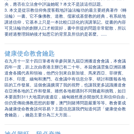
央，應否在立法會中評論她呢？本文不是談這些話題。
3. 本文是從宗教信仰角度客觀地評論法輪功的最主要經典著作《轉
法輪》一書。它不像佛教、道教、儒家或基督教的經典，有系統地
講述信仰，它基本上只是一本比較口語化的演講筆記。從書的內容
可見法輪功的創辦人口才相當好，書中所提的問題非常鬆散，所以
要經過整理歸納後才知悉它的背景及所信的是甚麼。.....
健康使命教會鑰匙
在九月十一至十四日筆者有幸參與第九屆亞洲播道會會議，本會議
四年一度，距上次由香港主辦已有二十年。本屆會議雲集亞洲區播
道會各國代表和領袖，他們分別來自新加坡、馬來西亞、菲律賓、
日本、印度、緬甸和澳門。在會議中有信息分享、研討和匯報各地
區的工作發展。這個會議擴濶了我的視野，也讓我更多認識播道會
在亞洲各地的工作和發展。雖然各地都遇到不同難處和挑戰，如日
本要面對311大地震的後遺症，緬甸雖然逐步開放民主和信仰自由，
但仍受傳統佛教思想的影響，澳門則賭博問題嚴重等等。教會要成
為健康使命教會談何容易？主題信息讓我們知道何謂「健康使命教
會鑰匙」，鑰匙主要分為三大方面...
祂必興旺，我必衰微