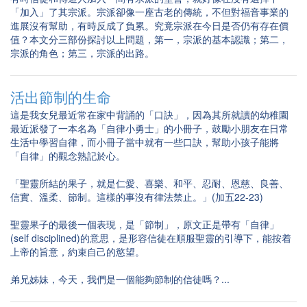
「加入」了其宗派。宗派卻像一座古老的傳統，不但對福音事業的
進展沒有幫助，有時反成了負累。究竟宗派在今日是否仍有存在價
值？本文分三部份探討以上問題，第一，宗派的基本認識；第二，
宗派的角色；第三，宗派的出路。
活出節制的生命
這是我女兒最近常在家中背誦的「口訣」，因為其所就讀的幼稚園
最近派發了一本名為「自律小勇士」的小冊子，鼓勵小朋友在日常
生活中學習自律，而小冊子當中就有一些口訣，幫助小孩子能將
「自律」的觀念熟記於心。
「聖靈所結的果子，就是仁愛、喜樂、和平、忍耐、恩慈、良善、
信實、溫柔、節制。這樣的事沒有律法禁止。」(加五22-23)
聖靈果子的最後一個表現，是「節制」，原文正是帶有「自律」
(self disciplined)的意思，是形容信徒在順服聖靈的引導下，能按着
上帝的旨意，約束自己的慾望。
弟兄姊妹，今天，我們是一個能夠節制的信徒嗎？...