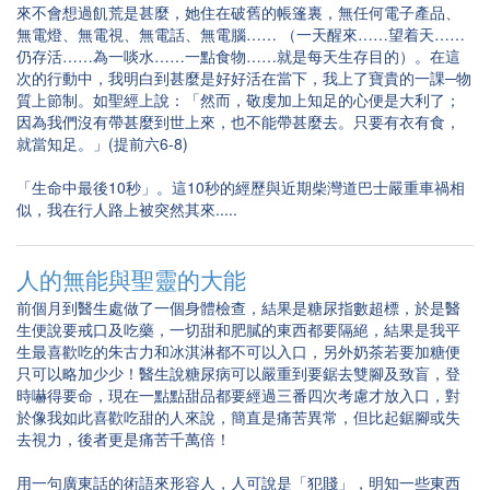
來不會想過飢荒是甚麼，她住在破舊的帳篷裏，無任何電子產品、
無電燈、無電視、無電話、無電腦…… （一天醒來……望着天……
仍存活……為一啖水……一點食物……就是每天生存目的）。在這
次的行動中，我明白到甚麼是好好活在當下，我上了寶貴的一課─物
質上節制。如聖經上說：「然而，敬虔加上知足的心便是大利了；
因為我們沒有帶甚麼到世上來，也不能帶甚麼去。只要有衣有食，
就當知足。」(提前六6-8)
「生命中最後10秒」。這10秒的經歷與近期柴灣道巴士嚴重車禍相
似，我在行人路上被突然其來.....
人的無能與聖靈的大能
前個月到醫生處做了一個身體檢查，結果是糖尿指數超標，於是醫
生便說要戒口及吃藥，一切甜和肥膩的東西都要隔絕，結果是我平
生最喜歡吃的朱古力和冰淇淋都不可以入口，另外奶茶若要加糖便
只可以略加少少！醫生說糖尿病可以嚴重到要鋸去雙腳及致盲，登
時嚇得要命，現在一點點甜品都要經過三番四次考慮才放入口，對
於像我如此喜歡吃甜的人來說，簡直是痛苦異常，但比起鋸腳或失
去視力，後者更是痛苦千萬倍！
用一句廣東話的術語來形容人，人可說是「犯賤」，明知一些東西