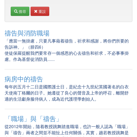
搜尋
重設
禱告與消防職場
「應當一無掛慮，只要凡事藉着禱告，祈求和感謝，將你們所要的
告訴神。」（腓四6）
使徒保羅提醒我們要常存一個感恩的心去禱告和祈求，不必事事掛
慮。作為基督徒消防員......
病房中的禱告
每年的五月十二日是國際護士日，是紀念十九世紀英國著名的白衣
天使南丁格爾的日子。她遵從了良心的聲音及上帝的呼召，離開舒
適的生活獻身服侍病人，成為近代護理學創始人。
「職場」與「禱吿」
從2012年開始，隨着教授跳舞踏進職場，也許一般人認為「職場」
與「禱告」兩者之間並不能扯上任何關係，其實，趟若教授跳舞是