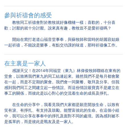
參與祈禱會的感受
教牧同工祈禱會對於教牧就好像榴槤一樣；喜歡的，十分喜
歡；討厭的就十分討厭。說來真有趣，教牧豈不是愛祈禱嗎？
開始在窩打老道山福音堂事奉，與蘇牧師和當時的胡麗容姑娘
一起祈禱，不能說是樂事，有點交功課的味道，那時祈禱像工作。
在主裏是一家人
感謝天父！在2014年同福堂（東九）林偉俊牧師聯絡在東有的
堂會，以致將我們東九的同工結連起來。雖然我們不是每月都會聚
在一起，而是不定期的聚會。我們會一同聚餐、敬拜及分享。但我
感到我們同工之間建立起一份情誼。而這份情誼最寶貴不是建立在
事工的關係，而彼此是以心對心的交流着生命的成長及掙扎。
在生命的分享中，我看見我們大家都是願意開放生命，以致有
笑有淚、有掙扎、有支持及鼓勵。能豐富彼此的生命。在這個小組
中，我可以分享在事奉中的掙扎及面對不同的處境。因為感到被不
是孤單的，而是彼此是戰友及是一家人。