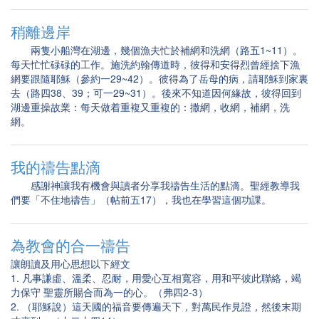
稍離邊岸
兩隻小船灣在湖邊，幾個漁夫忙於補網和洗網（路五1~11）。
每天忙忙碌碌的工作。施洗約翰傳道時，彼得和安得烈曾經捨下漁
網要跟隨耶穌（參約一29~42）。彼得為了岳母的病，請耶穌到家裏
去（路四38、39；可一29~31）。後來不知道因何緣故，彼得回到
湖邊重操故業：每天做着重複又重複的：撒網，收網，補網，洗
網。
我的禱告點滴
感謝神讓我有機會與讀者分享我禱告生活的點滴。聖經教導我
們要「不住地禱告」（帖前五17），我也在學習這個功課。
為教會的合一禱告
讓朗讀及用心思想以下經文
1. 凡事謙虛、溫柔、忍耐，用愛心互相寬容，用和平彼此聯絡，竭
力保守 聖靈所賜合而為一的心。（弗四2-3）
2. （耶穌說）這天國的福音要傳遍天下，對萬民作見證，然後末期