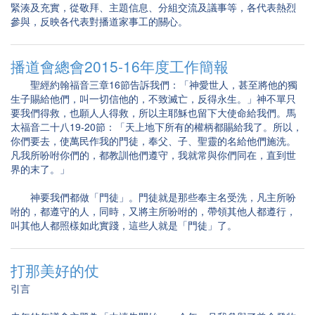
緊湊及充實，從敬拜、主題信息、分組交流及議事等，各代表熱烈
參與，反映各代表對播道家事工的關心。
播道會總會2015-16年度工作簡報
聖經約翰福音三章16節告訴我們：「神愛世人，甚至將他的獨
生子賜給他們，叫一切信他的，不致滅亡，反得永生。」神不單只
要我們得救，也願人人得救，所以主耶穌也留下大使命給我們。馬
太福音二十八19-20節：「天上地下所有的權柄都賜給我了。所以，
你們要去，使萬民作我的門徒，奉父、子、聖靈的名給他們施洗。
凡我所吩咐你們的，都教訓他們遵守，我就常與你們同在，直到世
界的末了。」
神要我們都做「門徒」。門徒就是那些奉主名受洗，凡主所吩
咐的，都遵守的人，同時，又將主所吩咐的，帶領其他人都遵行，
叫其他人都照樣如此實踐，這些人就是「門徒」了。
打那美好的仗
引言