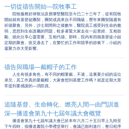
一切從禱告開始—院牧事工
院牧服務於律敦治及鄧肇堅醫院至今已二十三年了，從有院牧
開始就有基督徒團契，團契成員來自不同職級，歷年來團契隔週有
祈禱聚會。另外，沙士期間和之後數年，醫院員工感受到生命的脆
弱，思想到生命誰屬的問題，較多著緊大家走在一起查經、互相鼓
勵、彼此分享心靈需要、互相代禱。那時，院內有四個基督徒小組
定期的聚會。疫災過去了，在繁忙的工作和競爭的節奏下，小組的
凝聚力亦大受影響。
禱告與職場—戴帽子的工作
人生有很多角色，有不同的帽要戴，不過，這裏要介紹的這位
弟兄，其工作真的要戴帽，大家會想到甚麼工作嗎？就是近期大眾
常提到要感謝的—消防員。
追隨基督、生命轉化、燃亮人間—由門訓進
深—播道會第九十七屆年議大會概覽
播道會第九十七屆年議大會已於本年六月二十五日早上九時至
下午四時，假播道書院小學禮堂舉行，會議已順利進行，整日程序