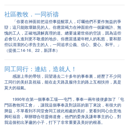
社區教牧．一同祈禱
「你要在神面前把這些事提醒眾人，叮囑他們不要作無益的爭
辯；這只能敗壞聽見的人。你應當竭力在神面前作一個蒙稱許、無
愧的工人，正確地講解真理的道。總要遠避世俗的空談，因為這些
必會引人進到更不敬虔的地步。你應當逃避年輕人的私慾，要和那
些以清潔的心求告主的人，一同追求公義、信心、愛心、和平。」
（提後二14-16、22，新譯本）
同工同行：連結，造就人！
感謝上帝的帶領，回望過去二十多年的事奉裏，經歷了不少同
工同行的美好及祝福，能在走天路及服侍主的路上互相扶持，真是
莫大的福氣。
1990年在第一個事奉工場──屯門，事奉一兩年後便參加了「屯
門區教牧同工會」，讓我這個事奉及對該區的新丁來說，有很大的
脾益，不單看到不同堂會同工彼此相處的美好，更看到同心合意地
興旺福音，舉辦聯合培靈佈道會，他們的委身及謙卑事主的心，對
我這個初出茅廬的小子，打下了非常重要及美好的根基。