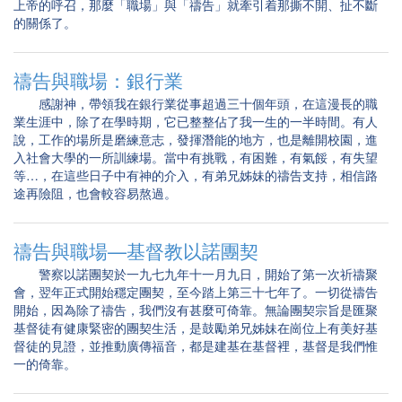
上帝的呼召，那麼「職場」與「禱告」就牽引着那撕不開、扯不斷
的關係了。
禱告與職場：銀行業
感謝神，帶領我在銀行業從事超過三十個年頭，在這漫長的職
業生涯中，除了在學時期，它已整整佔了我一生的一半時間。有人
說，工作的場所是磨練意志，發揮潛能的地方，也是離開校園，進
入社會大學的一所訓練場。當中有挑戰，有困難，有氣餒，有失望
等…，在這些日子中有神的介入，有弟兄姊妹的禱告支持，相信路
途再險阻，也會較容易熬過。
禱告與職場—基督教以諾團契
警察以諾團契於一九七九年十一月九日，開始了第一次祈禱聚
會，翌年正式開始穩定團契，至今踏上第三十七年了。一切從禱告
開始，因為除了禱告，我們沒有甚麼可倚靠。無論團契宗旨是匯聚
基督徒有健康緊密的團契生活，是鼓勵弟兄姊妹在崗位上有美好基
督徒的見證，並推動廣傳福音，都是建基在基督裡，基督是我們惟
一的倚靠。