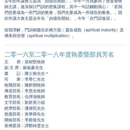
去年的年議會主題為「由禱告開始」。今年一月我參與了曾金發牧
師主講，進深探討門訓的密集課程，其中一句話觸動我心︰「若我
們想要成為一所門訓的教會，我們先要成為一所禱告的教會。」因
此年議大會主題去年先「由禱告開始」，今年「在門訓進深」。
按我理解，門訓精髓在於兩方面︰靈命成熟（spiritual maturity）及
傳承與倍增（spiritual multiplication）。
二零一六至二零一八年度執委暨部員芳名
主 席：莫樹堅牧師
副 主 席：蘇振豪先生
書 記：陳士衡先生＊
司 庫：李尊仁先生
牧職部長：陳黔開牧師
傳道部長：李恩全牧師
教育部長：伍擇強牧師
文字部長：劉群英小姐
經濟部長：潘偉民先生
慈惠部長：黃華舜先生
聯絡部長：李殿俊先生
差傳委員：譚鄭綺雯女士