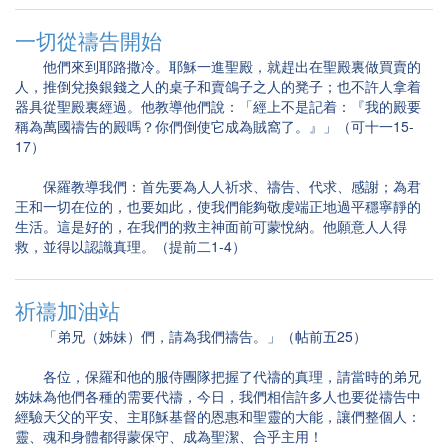
一切從禱告開始
他們來到耶路撒冷。耶穌一進聖殿，就趕出在聖殿裏做買賣的
人，推倒兌換銀錢之人的桌子和賣鴿子之人的凳子；也不許人拿着
器具從聖殿裏經過。他教導他們說：「經上不是記着：『我的殿要
稱為萬國禱告的殿嗎？你們倒使它成為賊窩了。』」（可十一15-
17）
保羅教導我們：首先要為人人祈求、禱告、代求、感謝；為君
王和一切在位的，也要如此，使我們能夠敬虔端正地過平穩寧靜的
生活。這是好的，在我們的救主神面前可蒙悅納。他願意人人得
救，並得以認識真理。（提前二1-4）
祈禱加油站
「弟兄（姊妹）們，請為我們禱告。」（帖前五25）
各位，保羅和他的服侍團隊把握了代禱的真理，請當時的弟兄
姊妹為他們各種的需要代禱，今日，我們相信許多人也要從禱告中
經驗天父的平安、主耶穌基督的恩惠和聖靈的大能，讓們整個人：
靈、魂和身體都得蒙保守、成為聖潔、合乎主用！