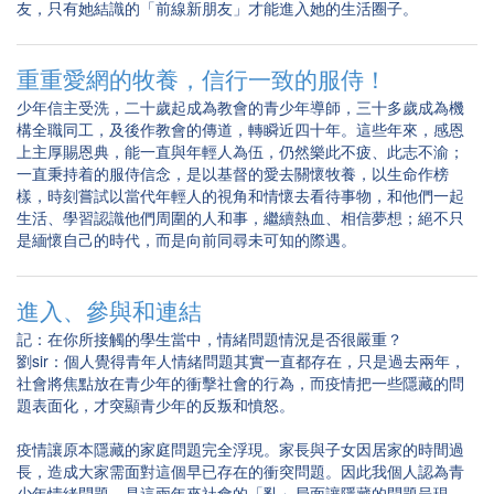
友，只有她結識的「前線新朋友」才能進入她的生活圈子。
重重愛網的牧養，信行一致的服侍！
少年信主受洗，二十歲起成為教會的青少年導師，三十多歲成為機
構全職同工，及後作教會的傳道，轉瞬近四十年。這些年來，感恩
上主厚賜恩典，能一直與年輕人為伍，仍然樂此不疲、此志不渝；
一直秉持着的服侍信念，是以基督的愛去關懷牧養，以生命作榜
樣，時刻嘗試以當代年輕人的視角和情懷去看待事物，和他們一起
生活、學習認識他們周圍的人和事，繼續熱血、相信夢想；絕不只
是緬懷自己的時代，而是向前同尋未可知的際遇。
進入、參與和連結
記：在你所接觸的學生當中，情緒問題情況是否很嚴重？
劉sir：個人覺得青年人情緒問題其實一直都存在，只是過去兩年，
社會將焦點放在青少年的衝擊社會的行為，而疫情把一些隱藏的問
題表面化，才突顯青少年的反叛和憤怒。
疫情讓原本隱藏的家庭問題完全浮現。家長與子女因居家的時間過
長，造成大家需面對這個早已存在的衝突問題。因此我個人認為青
少年情緒問題，是這兩年來社會的「亂」局面讓隱藏的問題呈現。