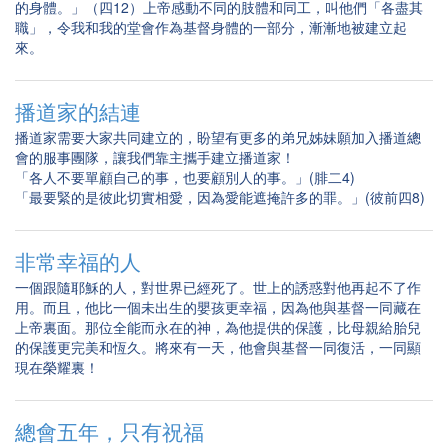
的身體。」（四12）上帝感動不同的肢體和同工，叫他們「各盡其
職」，令我和我的堂會作為基督身體的一部分，漸漸地被建立起
來。
播道家的結連
播道家需要大家共同建立的，盼望有更多的弟兄姊妹願加入播道總
會的服事團隊，讓我們靠主攜手建立播道家！
「各人不要單顧自己的事，也要顧別人的事。」(腓二4)
「最要緊的是彼此切實相愛，因為愛能遮掩許多的罪。」(彼前四8)
非常幸福的人
一個跟隨耶穌的人，對世界已經死了。世上的誘惑對他再起不了作
用。而且，他比一個未出生的嬰孩更幸福，因為他與基督一同藏在
上帝裏面。那位全能而永在的神，為他提供的保護，比母親給胎兒
的保護更完美和恆久。將來有一天，他會與基督一同復活，一同顯
現在榮耀裏！
總會五年，只有祝福