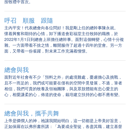
按牧禮中首次。
呼召 順服 跟隨
主內平安！代表總會向各位問好！我是剛上任的總幹事陳永就。
懷着興奮和期待的心情，卸下播道會彩福堂主任牧師的職務，於
2022年1月1日到總會上班擔任總幹事。面對這個轉變，心情十分複
雜。一方面帶着不捨之情，離開服侍了超過十四年的堂會。另一方
面，又帶着一份雀躍，對未來工作充滿着憧憬。
總會與我
面對近年社會有不少「預料之外」的處境難處，憂慮擔心及挑戰，
且不一而足的，我們或可能要在僅有的空間中覓發展，不過，筆者
相信，我們可貴的牧養及領袖團隊，與及眾肢體能有忠心愛主的
心，相愛謙柔的心，佈道的使命，栽培建立扶持的心都不應有變。
總會與我，攜手共舞
上帝是憐憫人的神，祂讓我開始明白，這一切都是上帝美好旨意，
正如保羅在以弗所書所講：「為要成全聖徒，各盡其職，建立基督