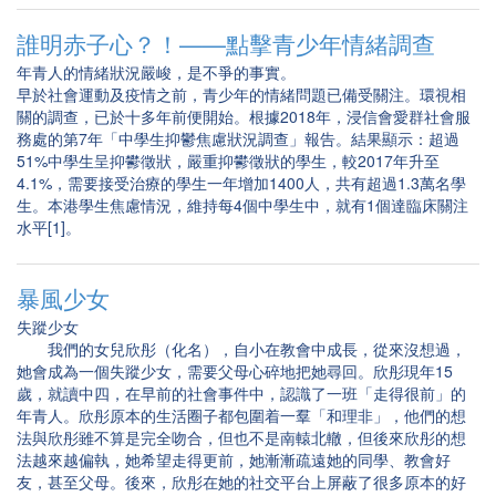
誰明赤子心？！——點擊青少年情緒調查
年青人的情緒狀況嚴峻，是不爭的事實。
早於社會運動及疫情之前，青少年的情緒問題已備受關注。環視相
關的調查，已於十多年前便開始。根據2018年，浸信會愛群社會服
務處的第7年「中學生抑鬱焦慮狀況調查」報告。結果顯示：超過
51%中學生呈抑鬰徵狀，嚴重抑鬰徵狀的學生，較2017年升至
4.1%，需要接受治療的學生一年增加1400人，共有超過1.3萬名學
生。本港學生焦慮情況，維持每4個中學生中，就有1個達臨床關注
水平[1]。
暴風少女
失蹤少女
我們的女兒欣彤（化名），自小在教會中成長，從來沒想過，
她會成為一個失蹤少女，需要父母心碎地把她尋回。欣彤現年15
歲，就讀中四，在早前的社會事件中，認識了一班「走得很前」的
年青人。欣彤原本的生活圈子都包圍着一羣「和理非」，他們的想
法與欣彤雖不算是完全吻合，但也不是南轅北轍，但後來欣彤的想
法越來越偏執，她希望走得更前，她漸漸疏遠她的同學、教會好
友，甚至父母。後來，欣彤在她的社交平台上屏蔽了很多原本的好