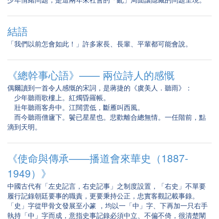
結語
「我們以前怎會如此！」許多家長、長輩、平輩都可能會說。
《總幹事心語》—— 兩位詩人的感慨
偶爾讀到一首令人感慨的宋詞，是蔣捷的《虞美人．聽雨》：
少年聽雨歌樓上。紅燭昏羅帳。
壯年聽雨客舟中。江闊雲低，斷雁叫西風。
而今聽雨僧廬下。鬢已星星也。悲歡離合總無情。一任階前，點
滴到天明。
《使命與傳承——播道會來華史（1887-
1949）》
中國古代有「左史記言，右史記事」之制度設置，「右史」不單要
履行記錄朝廷要事的職責，更要秉持公正，忠實客觀記載事錄。
「史」字從甲骨文發展至小篆 ，均以一「中」字、下再加一只右手
執持「中」字而成，意指史事記錄必須中立、不偏不倚，很清楚闡