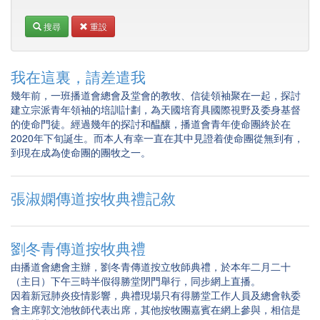
搜尋
重設
我在這裏，請差遣我
幾年前，一班播道會總會及堂會的教牧、信徒領袖聚在一起，探討
建立宗派青年領袖的培訓計劃，為天國培育具國際視野及委身基督
的使命門徒。經過幾年的探討和醖釀，播道會青年使命團終於在
2020年下旬誕生。而本人有幸一直在其中見證着使命團從無到有，
到現在成為使命團的團牧之一。
張淑嫻傳道按牧典禮記敘
劉冬青傳道按牧典禮
由播道會總會主辦，劉冬青傳道按立牧師典禮，於本年二月二十
（主日）下午三時半假得勝堂閉門舉行，同步網上直播。
因着新冠肺炎疫情影響，典禮現場只有得勝堂工作人員及總會執委
會主席郭文池牧師代表出席，其他按牧團嘉賓在網上參與，相信是