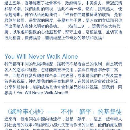
過去五年，香港經歷了社會事件、政經轉型、中美角力、新冠疫情
和移民潮。我們面對的環境，從此不再一樣。然而，挑戰越大，使
命越清晰。神的話語激勵我們：「惟有你們是被揀選的族類、是有
君尊的祭司、是聖潔的國度、是屬神的子民，要叫你們宣揚那召你
們出黑暗入奇妙光明者的美德。」（彼前二9）。讓我們在大時代
裏，以敬虔和樂觀的心信服基督，堅守主道，培植後進，並切實地
彼此相愛，廣傳福音，繼續經歷上帝奇妙的帶領和祝福！
You Will Never Walk Alone
我們都有不同的恩賜和經歷，讓我們不是看自己的限制，而是我們
各人的恩賜和經歷，怎樣能夠被神使用，參與在總會聯合事工當
中。回想過往參與總會聯合事工的經歷，原來是我們自己與及堂會
首先被祝福，神也讓我們的事奉和經歷，在與其他堂會彼此交流、
分享和服侍中，能夠成為其他堂會和弟兄姊妹的祝福。讓我們一同
參與！You Will Never Walk Alone!!!
《總幹事心語》—— 不作「躺平」的基督徒
近來有一個名詞在中國內地流行，就是「躺平」。這是一些年輕人
對社會裏的競爭和經濟壓力感到失望而作出的回應，他們的處世態