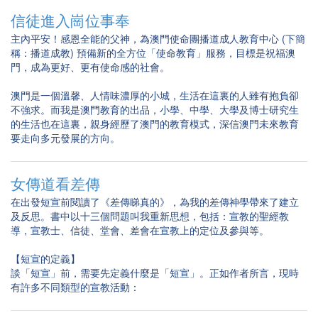
信徒進入崗位事奉
主內平安！感恩全能的父神，為澳門使命團播道成人教育中心 (下簡
稱：播道成教) 預備新的全方位「使命教育」服務，目標是祝福澳
門，成為更好、更有使命感的社會。
澳門是一個溫馨、人情味濃厚的小城，生活在這裏的人雖有抱負卻
不強求。而我是澳門教育的出品，小學、中學、大學及博士研究生
的生活也在這裏，親身經歷了澳門的教育模式，深信澳門未來教育
要走向多元發展的方向。
女傳道看差傳
在出發短宣前閱讀了《差傳睇真的》，為我的差傳神學帶來了建立
及反思。書中以十三個問題叫我重新思想，包括：宣教的聖經教
導，宣教士、信徒、堂會、差會在宣教上的定位及參與等。
【短宣的定義】
談「短宣」前，需要先定義什麼是「短宣」。正如作者所言，現時
有許多不同類型的宣教活動：