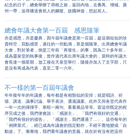
紀念的日子，總會舉辦了尋根之旅，返回內地，去番禺、增城、廣
州一帶，追尋播道會前人的腳蹤。故國神遊，想起前人。
總會年議大會第一百屆 感恩隨筆
亦是感恩，亦是慶典，因今屆年議會是第一百屆，趁這個短短的珍
貴時空，寫點感受，過往的一些點滴，算是個隨筆。出席總會年議
大會，對於筆者，倒是三年前「再發生」的事，因為三十多年前，
成為靈泉堂的執事後，曾作過代表出席年議大會的，當時的年議大
會長達一個星期，放工後在天泉堂舉行，隨後亦加入了文字部，只
是沒有再成為代表，直至二零一六年。
不一樣的第一百屆年議會
年年復年年的年議會，每年都是有相類似的安排；就是唱詩、祈
禱、講道、議事討論、舉手表決、通過議案。此外又與各堂代表作
一年一次的揮揮手、寒暄一兩句、看看展品等等。當這些既定的程
序完成之後，我們便會說：「感謝主」、「我們有很好的交通」、
「我們有很好的禱告」、「感謝主，我們通過了…」。這些每年的
「例牌菜式」，經已成為年議會的指定動作，不經不覺地變成「自
動波」了。漸漸地，我們看年議會的意義，就在於有沒有把這些