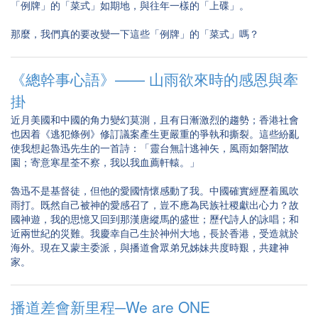
「例牌」的「菜式」如期地，與往年一樣的「上碟」。
那麼，我們真的要改變一下這些「例牌」的「菜式」嗎？
《總幹事心語》—— 山雨欲來時的感恩與牽
掛
近月美國和中國的角力變幻莫測，且有日漸激烈的趨勢；香港社會
也因着《逃犯條例》修訂議案產生更嚴重的爭執和撕裂。這些紛亂
使我想起魯迅先生的一首詩：「靈台無計逃神矢，風雨如磐闇故
園；寄意寒星荃不察，我以我血薦軒轅。」
魯迅不是基督徒，但他的愛國情懷感動了我。中國確實經歷着風吹
雨打。既然自己被神的愛感召了，豈不應為民族社稷獻出心力？故
國神遊，我的思憶又回到那漢唐縱馬的盛世；歷代詩人的詠唱；和
近兩世紀的災難。我慶幸自己生於神州大地，長於香港，受造就於
海外。現在又蒙主委派，與播道會眾弟兄姊妹共度時艱，共建神
家。
播道差會新里程─We are ONE