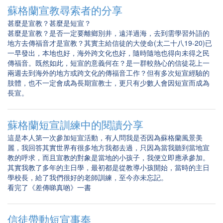
蘇格蘭宣教尋索者的分享
甚麼是宣教？甚麼是短宣？
甚麼是宣教？是否一定要離鄉別井，遠洋過海，去到需學習外語的
地方去傳福音才是宣教？其實主給信徒的大使命(太二十八19-20)已
一早發出，本地也好，海外跨文化也好，隨時隨地也得向未得之民
傳福音。既然如此，短宣的意義何在？是一群較熱心的信徒花上一
兩週去到海外的地方或跨文化的傳福音工作？但有多次短宣經驗的
肢體，也不一定會成為長期宣教士，更只有少數人會因短宣而成為
長宣。
蘇格蘭短宣訓練中的閱讀分享
這是本人第一次參加短宣活動，有人問我是否因為蘇格蘭風景美
麗，我回答其實世界有很多地方我都去過，只因為當我聽到當地宣
教的呼求，而且宣教的對象是當地的小孩子，我便立即應承參加。
其實我教了多年的主日學，最初都是從教導小孩開始，當時的主日
學校長，給了我們很好的老師訓練，至今亦未忘記。
看完了《差傳睇真啲》一書
信徒帶動短宣事奉