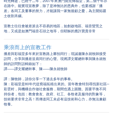
時光轉逝，已經十二年，2007年來澳門開荒傳福堂，第二個十年亦
在路中。能實現宣教夢，除了是神無比的恩典外，也要感謝「播
差」各同工及董事的努力，才能讓我一家無後顧之憂，為主開拓疆
土收割禾綑。
宣教士往往會被差派去不容易的地區，如創啟地區、福音蠻荒之
地，又或是如澳門福音石頭之地等，但耶穌的應許寶貴非常
乘浪而上的宣教工作
播差與彩福堂多年來於宣教路上夥拍同行；現誠邀陳永就牧師接受
訪問，分享與播差並肩同行的心聲。現將譚文耀總幹事與陳永就牧
師的訪問對話輯錄如下：
譚——譚文耀總幹事、陳——陳永就牧師
譚：陳牧師，請你分享一下過去多年的事奉。
陳：彩福堂是80年代從窩福拓殖出來的。當年教會特別尋找新社區─
彩雲村，與機構合作做社會服務，期間也遇上困難。因要平衡不同
持份者，包括：教會會友、政府、社工、各牧者及服侍的對象等，
技術要求非常之高！而傳道同工未必有這技術和心力，亦無法兼顧
牧養。