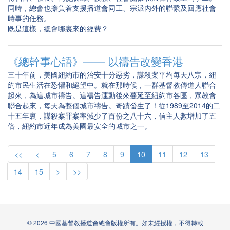
同時，總會也擔負着支援播道會同工、宗派內外的聯繫及回應社會
時事的任務。
既是這樣，總會哪裏來的經費？
《總幹事心語》—— 以禱告改變香港
三十年前，美國紐約市的治安十分惡劣，謀殺案平均每天八宗，紐
約市民生活在恐懼和絕望中。就在那時候，一群基督教傳道人聯合
起來，為這城市禱告。這禱告運動後來蔓延至紐約市各區，眾教會
聯合起來，每天為整個城市禱告。奇蹟發生了！從1989至2014的二
十五年裏，謀殺案罪案率減少了百份之八十六，信主人數增加了五
倍，紐約市近年成為美國最安全的城市之一。
<<
<
5
6
7
8
9
10
11
12
13
14
15
>
>>
© 2026 中國基督教播道會總會版權所有。如未經授權，不得轉載