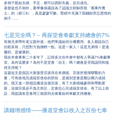
多例子親如夫婦、手足，都可以因財失義，反目成仇。
基督徒也不例外，要學像保羅說為了認識主耶穌而視「萬事作糞
土」的（腓三8），真是寥寥可數。聖經中充滿了因錢財而忘恩情的
例子……
七是完全嗎？-- 再探堂會奉獻支持總會的7%
有兩兄弟帶年老父親外遊，他們爭議如何分攤費用。各人都說自己
比較富裕，只想對方負擔輕一點。這是一家人！這是兄弟情！是溫
馨的、是健康的。
我在本會事奉二十多年了，記得多次在年會中都有人爭議7%奉獻事
宜。為何這麼多？為何不是堂會「自主」嗎？總會是否我認同和值
得支持呢？
這篇短文是假設大家接受宗派存在有價值。宗派所發揮聯繫的力
量，可有效地完成福音使命的部份，是個別堂會是難以獨力成就
的。我又進一部假設播道這個宗派，有了大家積極參與和帶動更
新，這個宗派必不負主所託，定會忠心完成福音使命。有了以上前
設，我提議各堂會用三個原則去衡量如何奉獻支持總會。
講錢增感情——播道堂會以收入之百份七奉