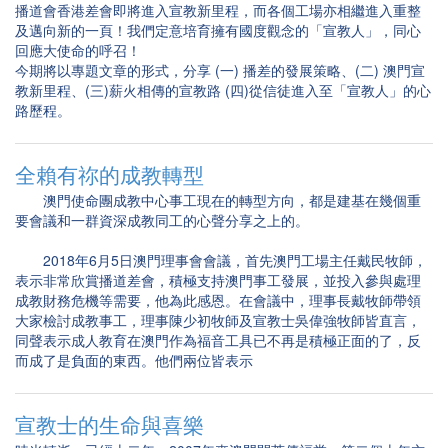
播道會香港差會即將進入宣教新里程，而各個工場亦相繼進入重整
及邁向新的一頁！我們定意培育擁有國度觀念的「宣教人」，同心
回應大使命的呼召！
今期將以專題文章的形式，分享 (一) 播差的發展策略、(二) 澳門宣
教新里程、(三)薪火相傳的宣教路 (四)從信徒進入至「宣教人」的心
路歷程。
全賴有祢的成教轉型
澳門使命團成教中心事工現在的轉型方向，都是建基在幾個重
要會議和一群資深成教同工的心聲分享之上的。
2018年6月5日澳門理事會會議，首先澳門工場主任戴民牧師，
表示非常欣賞播道差會，積極支持澳門事工發展，並投入參與處理
成教財務危機等需要，他為此感恩。在會議中，理事長戴牧師帶領
大家檢討成教事工，理事陳少初牧師及宣教士吳偉強牧師皆直言，
同聲表示成人教育在澳門作為福音工具已不再是積極正面的了，反
而成了是負面的東西。他們兩位皆表示
宣教士的生命與喜樂