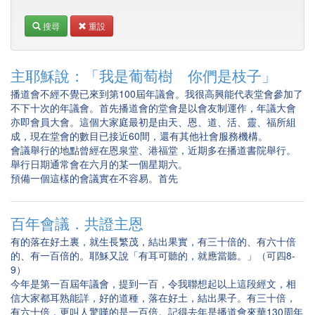
搜尋
重設
主耶穌說：「我是葡萄樹 你們是枝子」
播道會不經不覺已來到第100屆年議會。我很高興能代表堂會參加了
不下十次的年議會。首先播道會的堂會是以會友制運作，年議大會
亦即會員大會。這個大家庭最初是由天、恩、道、活、靈、福所組
成，現在堂會的數目已接近60間，還有其他社會服務機構。
會議舉行的地點曾經在恩泉堂、港福堂，近期多在播道書院舉行。
舉行日期通常會在六月的某一個星期六。
預備一個這樣的會議實在不容易。首先
百年會議．共證主恩
有的落在好土裏，就生長繁茂，結出果實，有三十倍的、有六十倍
的、有一百倍的。耶穌又說「有耳可聽的，就應當聽。」（可四8-
9）
今年是第一百屆年議會，提到一百，令我聯想起以上這段經文，相
信大家都耳熟能詳，好的道種，落在好土，結出果子。有三十倍，
有六十倍，更叫人驚嘆的是一百倍。記得去年是播道會來華130周年