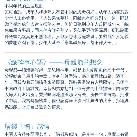
不同年代的生涯規劃
無可否認，成年人和少年人有着不同的思考模式，成年人的智慧對
少年人未必管用。「人如果無夢想，同鹹魚有咩分別？」這一問鼓
勵了幾許成年人建立標竿人生。但近日聽到少年人反問成年人「鹹
魚如果有夢想，同人仲有咩分別？」又似乎更值得深思。所以歐陽
鋒逆練九陰真經不無道理。人無夢想未必是壞事，要對成年人定義
的夢想囫圇吞棗，少年人甚至「寧為鹹魚碎，都不作人全」。
《總幹事心語》—— 母親節的想念
母親節—腦海裏浮起一宗兒時往事。那是上世紀離亂的五十年代，
父親結束了廣州的生意，隻身前往香港，為全家尋找出路。過了一
年，母親帶着五個孩子來港團聚。那時香港沒有入境限制，只須向
中國政府申請離境。母親和姑姑想到一個有效的申請辦法：兩個女
人每天到派出所，哭哭啼啼地纏着那位所長，所長年青有為，批准
了申請。我當時僅幾歲，但仍記得坐上廣州往羅湖的火車，拒絕媽
媽餵飯，堅持自己進食的情景。
講錢「增」感情
中國人有很多至理名言，「講錢失感情」是其中一句，事實上有很