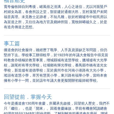
寬夸倫牧師自到粵後，睹風俗之澆漓，人心之迷信，尤以河面蜑戶
村婦女為甚，各會所設之堂，類皆建於通都大邑，至村落蜑戶未聞
福音真理。未見教士足跡者，不知凡幾，欲於村鄉墟巿中租民房以
為宣道之所，又往往為地方官及鄉紳所阻，寬牧師唏噓久之，於是
有造舟傳道之思想。
事工篇
播道會的社會服侍，雖經歷了戰爭、人手及資源缺乏等問題，但仍
堅持下去。學校事工辦得較早，於1923年的年議大會報告中得見當
時教會亦積極於教育事業，增城縣城有道慧學校，臘埔墟有大光學
校，謝尾村有導光學校，社埔鄉有輝光學校，番禺縣巿橋有道光女
學校，新造墟有達德學校；至於廣州巿在河南小港路有大光小學，
瑤頭有道慧小學，草芳有慧英小學，東川路有福華小學，當時本會
擁有小學十一間，並於該年年議大會更擬開辦初級師範學校。
回望從前．掌握今天
今年是播道會130周年會慶，所屬承先啟後，回望前人歷史，我們不
只「繼往」，也是「開來」。因着會慶緣故，早前有機會閱讀總會
60周年特刊(1948年)部份資料，了解到解放前播道會在廣州、增城