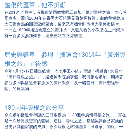
壓傷的蘆葦，他不折斷
在2018年1月中，有機會隨同教牧同工參加「廣州尋根之旅」內心感
受良多。回想2004年在番禺大石鎮遇見蕭楚輝牧師，由他帶領參加
大石聚會點的團契查經聚會，後來又有機會到市橋大南路市橋堂、
一間在1920年播道會建立的禮拜堂，又破又舊的小教堂在主日崇拜
有一百多人參加聚會，遲來要站在路旁聽道。
歷史與謙卑—參與「播道會130週年『廣州尋
根之旅』」後感
今年1月15-17日播道總會「內地事工小組」舉辦「播道會130週年
『廣州尋根之旅』」，適逢神學院的寒假，我便報名參加，期待著
參觀多間與播道會有淵源的廣州教會，及一睹昔日「廣州聖經學
院」的建築物。
130周年尋根之旅分享
今次參加播道會舉辦的三日兩夜的「130週年廣州尋根之旅」，實在
是一次珍貴及豐富的體驗。過往「尋根之旅」都是認識自己家族的
歷史及其他家族的成員。今次尋根之旅卻認識「播道家」的根，一