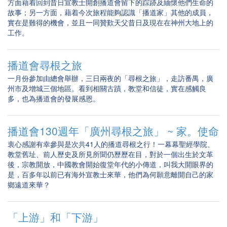
方面藉着回到昔日宣教士開創播道會留下的踪跡及緬懷他們生命的
故事；另一方面，藉着今次旅程能夠認識「播道家」其他的成員，
實在是難得的機會，並且一同贊歎天父昔日及現在在神州大地上的
工作。
播道會尋根之旅
一月份參加由總會舉辦，三日兩夜的「尋根之旅」，走訪番禺，廣
州市及增城三個地區。看到相關古蹟，教堂和信徒，實在感觸良
多，也為播道會的發展感恩。
播道會130週年「廣州尋根之旅」 ~ 家。使命
衷心感謝有幸參與是次共41人的播道尋根之行！一幕幕聖經學院、
教堂舊址、前人歷史及所見所聞仍歷歷在目，對於一個出生於文革
後，宗教開放，中國教會開始復堂年代的小傳道，叫我大開眼界的
是，百多年以前已有海外宣教士來華，他們為何願意離開自己的家
鄉遠道來華？
「上游」和「下游」