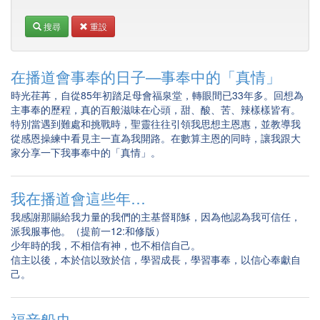
搜尋
重設
在播道會事奉的日子—事奉中的「真情」
時光荏苒，自從85年初踏足母會福泉堂，轉眼間已33年多。回想為
主事奉的歷程，真的百般滋味在心頭，甜、酸、苦、辣樣樣皆有。
特別當遇到難處和挑戰時，聖靈往往引領我思想主恩惠，並教導我
從感恩操練中看見主一直為我開路。在數算主恩的同時，讓我跟大
家分享一下我事奉中的「真情」。
我在播道會這些年…
我感謝那賜給我力量的我們的主基督耶穌，因為他認為我可信任，
派我服事他。（提前一12:和修版）
少年時的我，不相信有神，也不相信自己。
信主以後，本於信以致於信，學習成長，學習事奉，以信心奉獻自
己。
福音船史