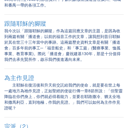
和番禺一帶的各項工作。
跟隨耶穌的腳蹤
我今次以「跟隨耶穌的腳蹤」作為這篇回應文章的主題，是因為收
到兩篇有關「播道會」以前的福音工作的文章，讓我想到昔日耶穌
於其在世三十三年當中的事跡。這兩篇歷史資料文章是有關「播道
會」百多年前的事工─「福音船史」和「事工篇」(醫療事業、恤孤
事業、教育事業)。際此「播道會」慶祝建基130年，那是十分值得
我們去承先賢所作，啟示我們後進邁向未來。
為主作見證
主耶穌在復活後和升天前交託給我們的使命，就是要在世上每
一處地方為祂作見證，正如聖經的使徒行傳一章8節所說：「但聖靈
降臨在你們身上，你們就必得着能力，並要在耶路撒冷、猶太全地
和撒馬利亞，直到地極，作我的見證。」我們可以如何為主作作見
證呢？
宗派（2）