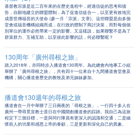
基督教宗派是近二百年來的在歷史進程中，經過信徒的思考和禱
告，自願地建立的聯盟體制，為了促進信徒合一，以至更有效地完
成普世傳福音的大使命 (參一月「宗派」文章)。這些聯盟是由多個
堂會或福音機構組織而成，在行政的體制下商討決策，而對每個個
別單位的運作必然帶來一定的影響。又這樣說，如果聯繫不是為了
群策群力、互補互助，以至彼此影響的話，何必聯繫呢？
130周年「廣州尋根之旅」
踏入2018年，亦同時步入播道會130周年。為此總會內地事工小組
舉辦了「廣州尋根之旅」，共有四十一位來自十九間播道會堂會及
機構，關心播道會歷史的教牧及弟兄姊妹參加。
播道會130週年的尋根之旅
播道會在一月中舉辦了三日兩夜的「尋根之旅」，一行四十多人在
廣州一帶尋覓宣教士昔日在中國開創播道會的踪跡。我自己為這旅
程定下三個目標，一是與同行隊員有更深入的認識和交通，二是緬
懷前人的功業和感恩上帝的眷顧，三是更新和深化自己的異象。