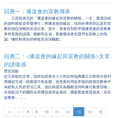
回應一：播道會的宣教傳承
王容龍弟兄的「播道會的緣起與宣教的關係」一文，透過詳細
的資料搜集並旁徵博引，將播道會的緣起，信仰的傳承與以及對宣
教的熱忱清晰的呈現出來。當中，筆者特別對早期播道會的宣教事
奉有更新的認識、瞭解和反省，更被播道會先賢們在宣教上的熱
誠、犧牲和美好的榜樣所深深觸動。
回應二：<播道會的緣起與宣教的關係>文章
的讀後感
歷史回顧
從王容龍的文章，我得知原來在十六世紀時瑞典國王古斯塔夫曾利
用權術完成一統斯堪半島各國，他竟會利用改革後的路德宗教會作
為鉗制人民的管治工具。他以路德宗為國教並同時兼任教會領袖，
在他統治下的國民生而獲得基督徒身份，國家教會實質成為「非信
徒教會」……
<<
<
8
9
10
11
12
13
14
15