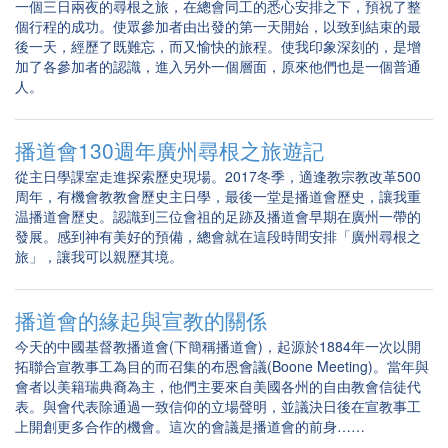
一個三日兩夜的尋根之旅，在總會同工的悉心安排之下，預祝了整
個行程的成功。使眾參加者由出發的第一天開始，以致到結束的最
後一天，經歷了既難忘，而又愉快的旅程。使我印象深刻的，是增
加了各參加者的認識，進入另外一個層面，原來他們也是一個普通
人。
播道會130週年廣州尋根之旅遊記
從主日學課室走進探索歷史現場。2017冬季，適逢教宗教改革500
周年，有機會教教會歷史主日學，最後一堂是播道會歷史，讓我重
温播道會歷史。認識到三位會祖的足跡及播道會早期在廣州一帶的
發展。感到神有美好的預備，總會就在這段時間安排「廣州尋根之
旅」，讓我可以親歷其境。
播道會的緣起與宣教的關係
今天的中國基督教播道會(下簡稱播道會)，起源於1884年一次以開
拓聯合宣教事工為目的而召集的布恩會議(Boone Meeting)。當年與
會者以美籍瑞典裔為主，他們主要來自美國各州的自由教會信徒代
表。與會代表除通過一致信仰的立場聲明，並議決日後在宣教事工
上開創更多合作的機會。這次的會議是播道會的前身……