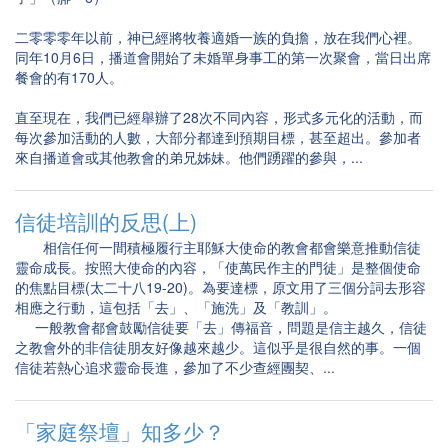
二零零零年以前，神已經將牧養適婚一族的負擔，放在我們心裡。
同年10月6日，播道會開始了未婚單身事工的第一次聚會，當日出席
餐會的有170人。
直至現在，我們已經舉辦了28次不同內容，形式多元化的活動，而
每次參加活動的人數，大部分都達到預期目標，甚至超出。參加者
來自播道會或其他教會的弟兄姊妹。他們踴躍的參與，...
信徒培訓的反思(上)
相信任何一間積極履行主耶穌大使命的教會都會樂意推動信徒
靈命成長。按照大使命的內容，「使萬民作主的門徒」是整個使命
的焦點目標(太二十八19-20)。為要達標，原文用了三個分詞去形容
相應之行動，這包括「去」、「施洗」及「教訓」。
一般教會都會鼓勵信徒要「去」傳福音，問題是信主越久，信徒
之教會外的非信徒朋友好像越來越少。這似乎是很自然的事。一個
信徒若熱心追求靈命長進，參加了不少查經團契、...
「家庭祭壇」知多少？