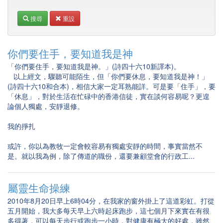
搜尋
重設
你們要住手，要知道我是神
「你們要住手，要知道我是神。」(詩四十六10新譯本)。
以上經文，驟聽可能陌生，但「你們要休息，要知道我是神！」
(詩四十六10和合本)，相信大家一定耳熟能詳。可是要「住手」，要
「休息」，對於生活在忙碌中的香港信徒，實在談何容易呢？更遑
論個人獨處，安靜退修。
我的掙扎
或許，你以為教牧一定會較容易有獨處安靜的時間，事實當然不
是。就以我為例，除了傳道的職份，還要兼顧堂會的行政工...
屬靈生命操練
2010年8月20日早上6時04分，在我家的窗外掛上了這道彩虹。打從
五月開始，我大多每天早上六時起床跑步，這七個月下來實在有很
多得著，可以每天步行或跑步一小時，對健康有極大的好處，雖然