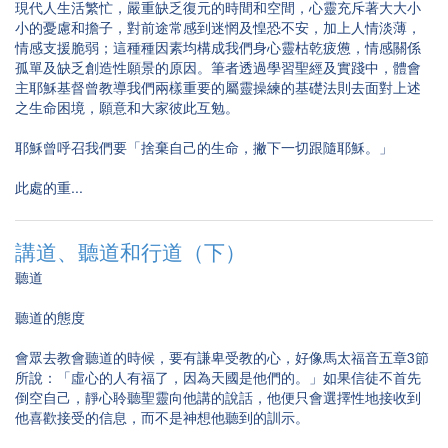
現代人生活繁忙，嚴重缺乏復元的時間和空間，心靈充斥著大大小
小的憂慮和擔子，對前途常感到迷惘及惶恐不安，加上人情淡薄，
情感支援脆弱；這種種因素均構成我們身心靈枯乾疲憊，情感關係
孤單及缺乏創造性願景的原因。筆者透過學習聖經及實踐中，體會
主耶穌基督曾教導我們兩樣重要的屬靈操練的基礎法則去面對上述
之生命困境，願意和大家彼此互勉。
耶穌曾呼召我們要「捨棄自己的生命，撇下一切跟隨耶穌。」
此處的重...
講道、聽道和行道（下）
聽道
聽道的態度
會眾去教會聽道的時候，要有謙卑受教的心，好像馬太福音五章3節
所說：「虛心的人有福了，因為天國是他們的。」如果信徒不首先
倒空自己，靜心聆聽聖靈向他講的說話，他便只會選擇性地接收到
他喜歡接受的信息，而不是神想他聽到的訓示。