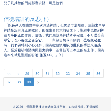
兒子到其餘的門徒那裏求醫，可是他們...
信徒培訓的反思(下)
「以色列人在曠野中多次見過神蹟，但仍然悖逆剛硬。這顯出單單
神蹟是沒有真正果效的。但在生命的大前提之下，聖經中也提到神
蹟奇事的正面作用。這樣，我們應該為神蹟奇事定位：不可過分高
舉它，也不要完全否定它。……與超自然界有關的一些現象發生
時，我們要特別小心分辨，因為撒但慣用以假亂真的手法來迷惑
人。至於藉祈禱醫病與趕鬼的事，基督徒可以奉主的名去作，因為
這本來就是聖經的吩咐(雅五14)。」[1]
<<
<
29
30
31
32
33
34
35
36
37
38
39
>
© 2026 中國基督教播道會總會版權所有。如未經授權，不得轉載