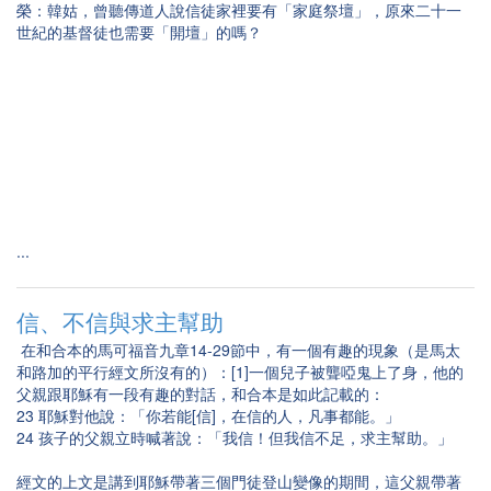
榮：韓姑，曾聽傳道人說信徒家裡要有「家庭祭壇」，原來二十一
世紀的基督徒也需要「開壇」的嗎？
...
信、不信與求主幫助
在和合本的馬可福音九章14-29節中，有一個有趣的現象（是馬太
和路加的平行經文所沒有的）：[1]一個兒子被聾啞鬼上了身，他的
父親跟耶穌有一段有趣的對話，和合本是如此記載的：
23 耶穌對他說：「你若能[信]，在信的人，凡事都能。」
24 孩子的父親立時喊著說：「我信！但我信不足，求主幫助。」
經文的上文是講到耶穌帶著三個門徒登山變像的期間，這父親帶著