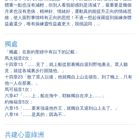
體重一點也沒有減輕，但別人看我卻感到是清減了，最重要是幾個
月來也沒有患病，精神好、情緒好，運動真的能提升正向的情緒思
維，使人面對事情時有正向的思想！不過一想起保羅提到操練身體
益處還少，唯有操練靈性益處更大，我很認同，...
獨處
「獨處」在新約聖經中有以下的記載：
馬太福音2次：
十四章13「……見了，就上船從那裏獨自退到野地裏去。眾人聽
見，就從各城裏步行跟隨他。」
十四章23「散了眾人以後，他就獨自上山去禱告。到了晚上，只有
他一人在那裏。」
馬可福音1次：
六章47「……上，船在海中，耶穌獨自在岸上……」
約翰福音5次：
六章15「……要來強逼他作王，就獨自又退到山上去了。」
八章16「……是真的；因為不...
共建心靈綠洲