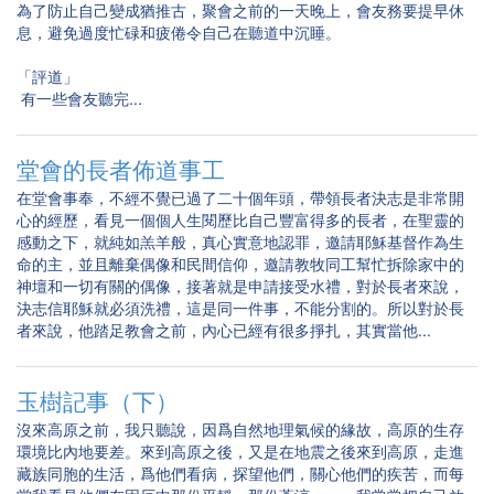
為了防止自己變成猶推古，聚會之前的一天晚上，會友務要提早休
息，避免過度忙碌和疲倦令自己在聽道中沉睡。
「評道」
有一些會友聽完...
堂會的長者佈道事工
在堂會事奉，不經不覺已過了二十個年頭，帶領長者決志是非常開
心的經歷，看見一個個人生閱歷比自己豐富得多的長者，在聖靈的
感動之下，就純如羔羊般，真心實意地認罪，邀請耶穌基督作為生
命的主，並且離棄偶像和民間信仰，邀請教牧同工幫忙拆除家中的
神壇和一切有關的偶像，接著就是申請接受水禮，對於長者來說，
決志信耶穌就必須洗禮，這是同一件事，不能分割的。所以對於長
者來說，他踏足教會之前，內心已經有很多掙扎，其實當他...
玉樹記事（下）
沒來高原之前，我只聽說，因爲自然地理氣候的緣故，高原的生存
環境比內地要差。來到高原之後，又是在地震之後來到高原，走進
藏族同胞的生活，爲他們看病，探望他們，關心他們的疾苦，而每