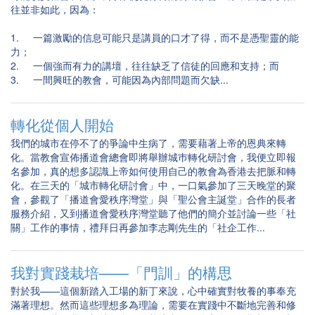
往並非如此，因為：
1. 一篇激勵的信息可能只是講員的口才了得，而不是憑聖靈的能
力；
2. 一個強而有力的講壇，往往缺乏了信徒的回應和支持；而
3. 一間興旺的教會，可能因為內部問題而欠缺...
轉化從個人開始
我們的城市在停不了的爭論中生病了，需要藉著上帝的恩典來轉
化。當教會宣佈播道會總會即將舉辦城巿轉化研討會，我便立即報
名參加，真的想多認識上帝如何使用自己的教會為香港去把脈和轉
化。在三天的「城市轉化研討會」中，一口氣參加了三天晚堂的聚
會，參觀了「播道會愛秩序灣堂」與「聖公會主誕堂」合作的長者
服務介紹，又到播道會愛秩序灣堂聽了他們的簡介並討論一些「社
關」工作的事情，禮拜日再參加李志剛先生的「社企工作...
我對實踐栽培——「門訓」的構思
對於我——這個新踏入工場的新丁來說，心中確實對牧養的事奉充
滿著理想。然而這些理想多為理論，需要在實踐中不斷地完善和修