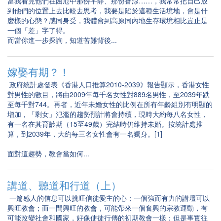
當我看見他們在困厄中那份平靜、那份蒼涼……，我常常把自己放
到他們的位置上去比較去思考，我要是陷於這種生活境地，會是什
麽樣的心態？感同身受，我體會到高原同內地生存環境相比豈止是
一個「差」字了得。
而當你進一步探詢，知道苦難背後...
嫁娶有期？！
政府統計處發表《香港人口推算2010-2039》報告顯示，香港女性
對男性的數目，將由2009年每千名女性對889名男性，至2039年跌
至每千對744。再者，近年未婚女性的比例在所有年齡組別有明顯的
增加，「剩女」氾濫的趨勢預計將會持續，現時大約每八名女性，
有一名在其育齡期（15至49歲）完結時仍維持未婚。按統計處推
算，到2039年，大約每三名女性會有一名獨身。[1]
面對這趨勢，教會當如何...
講道、聽道和行道（上）
一篇感人的信息可以挑旺信徒愛主的心；一個強而有力的講壇可以
興旺教會；而一間興旺的教會，可能帶來一個奮興的宗教運動，有
可能改變社會和國家，好像使徒行傳的初期教會一樣；但是事實往