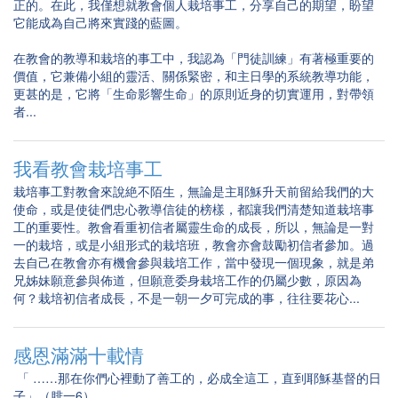
正的。在此，我僅想就教會個人栽培事工，分享自己的期望，盼望
它能成為自己將來實踐的藍圖。
在教會的教導和栽培的事工中，我認為「門徒訓練」有著極重要的
價值，它兼備小組的靈活、關係緊密，和主日學的系統教導功能，
更甚的是，它將「生命影響生命」的原則近身的切實運用，對帶領
者...
我看教會栽培事工
栽培事工對教會來說絶不陌生，無論是主耶穌升天前留給我們的大
使命，或是使徒們忠心教導信徒的榜樣，都讓我們清楚知道栽培事
工的重要性。教會看重初信者屬靈生命的成長，所以，無論是一對
一的栽培，或是小組形式的栽培班，教會亦會鼓勵初信者參加。過
去自己在教會亦有機會參與栽培工作，當中發現一個現象，就是弟
兄姊妹願意參與佈道，但願意委身栽培工作的仍屬少數，原因為
何？栽培初信者成長，不是一朝一夕可完成的事，往往要花心...
感恩滿滿十載情
「 ……那在你們心裡動了善工的，必成全這工，直到耶穌基督的日
子」（腓一6）