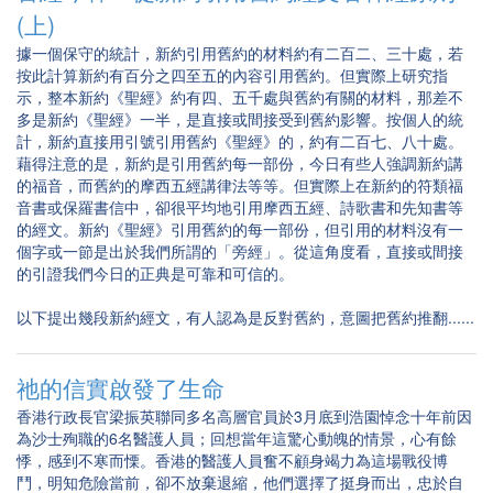
(上)
據一個保守的統計，新約引用舊約的材料約有二百二、三十處，若
按此計算新約有百分之四至五的內容引用舊約。但實際上研究指
示，整本新約《聖經》約有四、五千處與舊約有關的材料，那差不
多是新約《聖經》一半，是直接或間接受到舊約影響。按個人的統
計，新約直接用引號引用舊約《聖經》的，約有二百七、八十處。
藉得注意的是，新約是引用舊約每一部份，今日有些人強調新約講
的福音，而舊約的摩西五經講律法等等。但實際上在新約的符類福
音書或保羅書信中，卻很平均地引用摩西五經、詩歌書和先知書等
的經文。新約《聖經》引用舊約的每一部份，但引用的材料沒有一
個字或一節是出於我們所謂的「旁經」。從這角度看，直接或間接
的引證我們今日的正典是可靠和可信的。
以下提出幾段新約經文，有人認為是反對舊約，意圖把舊約推翻......
祂的信實啟發了生命
香港行政長官梁振英聯同多名高層官員於3月底到浩園悼念十年前因
為沙士殉職的6名醫護人員；回想當年這驚心動魄的情景，心有餘
悸，感到不寒而慄。香港的醫護人員奮不顧身竭力為這場戰役博
鬥，明知危險當前，卻不放棄退縮，他們選擇了挺身而出，忠於自