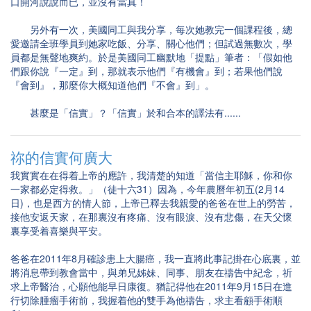
口開河說說而已，並沒有當真！
另外有一次，美國同工與我分享，每次她教完一個課程後，總
愛邀請全班學員到她家吃飯、分享、關心他們；但試過無數次，學
員都是無聲地爽約。於是美國同工幽默地「提點」筆者：「假如他
們跟你說『一定』到，那就表示他們『有機會』到；若果他們說
『會到』，那麼你大概知道他們『不會』到」。
甚麼是「信實」？「信實」於和合本的譯法有......
祢的信實何廣大
我實實在在得着上帝的應許，我清楚的知道「當信主耶穌，你和你
一家都必定得救。」（徒十六31）因為，今年農曆年初五(2月14
日)，也是西方的情人節，上帝已釋去我親愛的爸爸在世上的勞苦，
接他安返天家，在那裏沒有疼痛、沒有眼淚、沒有悲傷，在天父懷
裏享受着喜樂與平安。
爸爸在2011年8月確診患上大腸癌，我一直將此事記掛在心底裏，並
將消息帶到教會當中，與弟兄姊妹、同事、朋友在禱告中紀念，祈
求上帝醫治，心願他能早日康復。猶記得他在2011年9月15日在進
行切除腫瘤手術前，我握着他的雙手為他禱告，求主看顧手術順