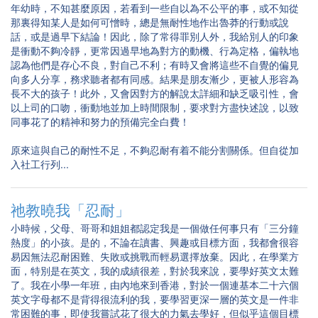
年幼時，不知甚麼原因，若看到一些自以為不公平的事，或不知從
那裏得知某人是如何可憎時，總是無耐性地作出魯莽的行動或說
話，或是過早下結論！因此，除了常得罪別人外，我給別人的印象
是衝動不夠冷靜，更常因過早地為對方的動機、行為定格，偏執地
認為他們是存心不良，對自己不利；有時又會將這些不自覺的偏見
向多人分享，務求聽者都有同感。結果是朋友漸少，更被人形容為
長不大的孩子！此外，又會因對方的解說太詳細和缺乏吸引性，會
以上司的口吻，衝動地並加上時間限制，要求對方盡快述說，以致
同事花了的精神和努力的預備完全白費！
原來這與自己的耐性不足，不夠忍耐有着不能分割關係。但自從加
入社工行列...
祂教曉我「忍耐」
小時候，父母、哥哥和姐姐都認定我是一個做任何事只有「三分鐘
熱度」的小孩。是的，不論在讀書、興趣或目標方面，我都會很容
易因無法忍耐困難、失敗或挑戰而輕易選擇放棄。因此，在學業方
面，特別是在英文，我的成績很差，對於我來說，要學好英文太難
了。我在小學一年班，由內地來到香港，對於一個連基本二十六個
英文字母都不是背得很流利的我，要學習更深一層的英文是一件非
常困難的事，即使我嘗試花了很大的力氣去學好，但似乎這個目標