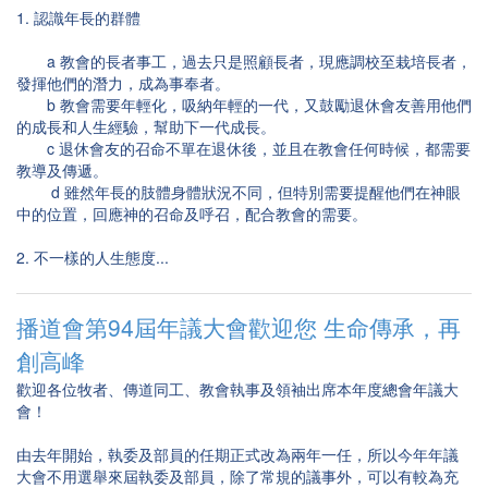
1. 認識年長的群體
a 教會的長者事工，過去只是照顧長者，現應調校至栽培長者，
發揮他們的潛力，成為事奉者。
b 教會需要年輕化，吸納年輕的一代，又鼓勵退休會友善用他們
的成長和人生經驗，幫助下一代成長。
c 退休會友的召命不單在退休後，並且在教會任何時候，都需要
教導及傳遞。
d 雖然年長的肢體身體狀況不同，但特別需要提醒他們在神眼
中的位置，回應神的召命及呼召，配合教會的需要。
2. 不一樣的人生態度...
播道會第94屆年議大會歡迎您 生命傳承，再
創高峰
歡迎各位牧者、傳道同工、教會執事及領袖出席本年度總會年議大
會！
由去年開始，執委及部員的任期正式改為兩年一任，所以今年年議
大會不用選舉來屆執委及部員，除了常規的議事外，可以有較為充