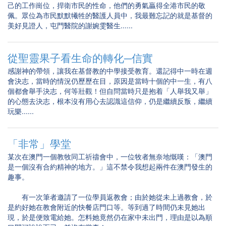
己的工作崗位，捍衛市民的性命，他們的勇氣贏得全港市民的敬
佩。眾位為市民默默犧牲的醫護人員中，我最難忘記的就是基督的
美好見證人，屯門醫院的謝婉雯醫生......
從聖靈果子看生命的轉化─信實
感謝神的帶領，讓我在基督教的中學接受教育。還記得中一時在週
會決志，當時的情況仍歷歷在目，原因是當時十個的中一生，有八
個都會舉手決志，何等壯觀！但自問當時只是抱着「人舉我又舉」
的心態去決志，根本沒有用心去認識這信仰，仍是繼續反叛，繼續
玩樂......
「非常」學堂
某次在澳門一個教牧同工祈禱會中，一位牧者無奈地慨嘆：「澳門
是一個沒有合約精神的地方。」這不禁令我想起兩件在澳門發生的
趣事。
有一次筆者邀請了一位學員返教會；由於她從未上過教會，於
是約好她在教會附近的快餐店門口等。等到過了時間仍未見她出
現，於是便致電給她。怎料她竟然仍在家中未出門，理由是以為順