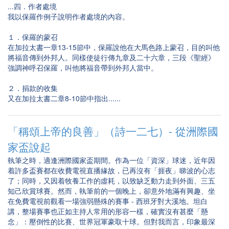
...四．作者處境
我以保羅作例子說明作者處境的內容。
１．保羅的蒙召
在加拉太書一章13-15節中，保羅說他在大馬色路上蒙召，目的叫他
將福音傳到外邦人。同樣使徒行傳九章及二十六章，三段《聖經》
強調神呼召保羅，叫他將福音帶到外邦人當中。
２．捐款的收集
又在加拉太書二章8-10節中指出......
「稱頌上帝的良善」（詩一二七）- 從洲際國
家盃說起
執筆之時，適逢洲際國家盃期間。作為一位「資深」球迷，近年因
着許多盃賽都在收費電視直播緣故，已再沒有「捱夜」睇波的心志
了；同時，又因着牧養工作的虛耗，以致缺乏動力走到外面、三五
知己欣賞球賽。然而，執筆前的一個晚上，卻意外地滿有興趣、坐
在免費電視前觀看一場強弱懸殊的賽事 - 西班牙對大溪地。坦白
講，整場賽事也正如主持人常用的形容一樣，確實沒有甚麼「懸
念」：壓倒性的比賽、世界冠軍豪取十球。但對我而言，印象最深