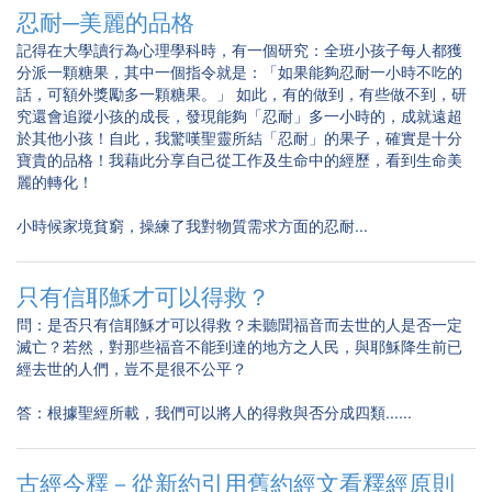
忍耐─美麗的品格
記得在大學讀行為心理學科時，有一個研究：全班小孩子每人都獲
分派一顆糖果，其中一個指令就是：「如果能夠忍耐一小時不吃的
話，可額外獎勵多一顆糖果。」 如此，有的做到，有些做不到，研
究還會追蹤小孩的成長，發現能夠「忍耐」多一小時的，成就遠超
於其他小孩！自此，我驚嘆聖靈所結「忍耐」的果子，確實是十分
寶貴的品格！我藉此分享自己從工作及生命中的經歷，看到生命美
麗的轉化！
小時候家境貧窮，操練了我對物質需求方面的忍耐...
只有信耶穌才可以得救？
問：是否只有信耶穌才可以得救？未聽聞福音而去世的人是否一定
滅亡？若然，對那些福音不能到達的地方之人民，與耶穌降生前已
經去世的人們，豈不是很不公平？
答：根據聖經所載，我們可以將人的得救與否分成四類......
古經今釋－從新約引用舊約經文看釋經原則