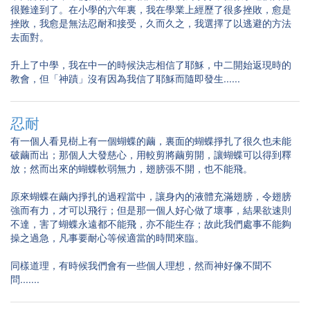
很難達到了。在小學的六年裏，我在學業上經歷了很多挫敗，愈是
挫敗，我愈是無法忍耐和接受，久而久之，我選擇了以逃避的方法
去面對。
升上了中學，我在中一的時候決志相信了耶穌，中二開始返現時的
教會，但「神蹟」沒有因為我信了耶穌而隨即發生......
忍耐
有一個人看見樹上有一個蝴蝶的繭，裏面的蝴蝶掙扎了很久也未能
破繭而出；那個人大發慈心，用較剪將繭剪開，讓蝴蝶可以得到釋
放；然而出來的蝴蝶軟弱無力，翅膀張不開，也不能飛。
原來蝴蝶在繭內掙扎的過程當中，讓身內的液體充滿翅膀，令翅膀
強而有力，才可以飛行；但是那一個人好心做了壞事，結果欲速則
不達，害了蝴蝶永遠都不能飛，亦不能生存；故此我們處事不能夠
操之過急，凡事要耐心等候適當的時間來臨。
同樣道理，有時候我們會有一些個人理想，然而神好像不聞不
問.......