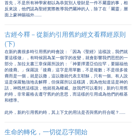
首先，不是所有神學家都以為恭賀別人發財是一件不屬靈的事，相
反來說，他們認為聖經實際教導我們屬神的人，除了在「屬靈」層
面上蒙神賜福外......
古經今釋－從新約引用舊約經文看釋經原則
(下)
在新約裏很多時引用舊約時會說：「因為《聖經》這樣說，我們就
要這樣做」，有時候因為某一個字的改變，就會影響我們思想的一
部分，加拉太書三章保羅所說的：「神要擇選亞伯拉罕，要賜福他
的後裔。」保羅說「後裔」這字是用單數，不是複數；不是很多後
裔而是一個，就是以撒，這以撒就代表主耶穌，只有一個。有人說
這是保羅勉強地去解釋，但保羅所以這樣講，因為他知道這是神的
話，神既然這樣說，他就視為權威。故我們可以看到，新約引用舊
約時，非常嚴格去遵守舊約的意思，而這樣的引用成為他們的根基
和標準。
此外，新約引用舊約時，其上下文的用法是否與舊約符合呢？.....
生命的轉化，一切從忍字開始