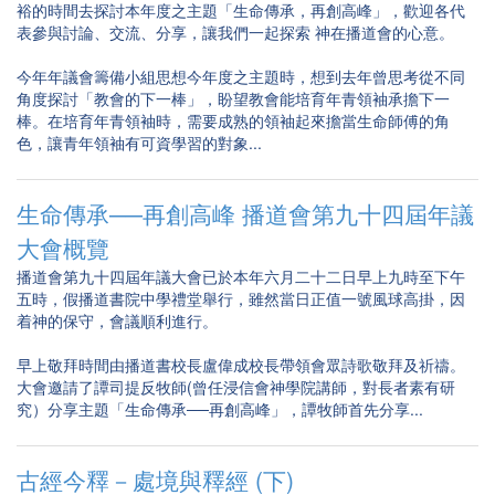
裕的時間去探討本年度之主題「生命傳承，再創高峰」，歡迎各代
表參與討論、交流、分享，讓我們一起探索 神在播道會的心意。
今年年議會籌備小組思想今年度之主題時，想到去年曾思考從不同
角度探討「教會的下一棒」，盼望教會能培育年青領袖承擔下一
棒。在培育年青領袖時，需要成熟的領袖起來擔當生命師傅的角
色，讓青年領袖有可資學習的對象...
生命傳承──再創高峰 播道會第九十四屆年議
大會概覽
播道會第九十四屆年議大會已於本年六月二十二日早上九時至下午
五時，假播道書院中學禮堂舉行，雖然當日正值一號風球高掛，因
着神的保守，會議順利進行。
早上敬拜時間由播道書校長盧偉成校長帶領會眾詩歌敬拜及祈禱。
大會邀請了譚司提反牧師(曾任浸信會神學院講師，對長者素有研
究）分享主題「生命傳承──再創高峰」，譚牧師首先分享...
古經今釋－處境與釋經 (下)