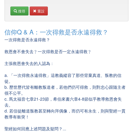
搜尋
重設
信仰Q & A：一次得救是否永遠得救？
一次得救是否永遠得救？
救恩會不會失去﹖一次得救是否一定永遠得救﹖
主張救恩會失去的人認為﹕
a. 「一次得救永遠得救」這教義縱容了那些背棄真道、叛教的信
徒。
b. 歷世歷代皆有離教叛道者，若他們仍可得救，則對忠心跟隨主者
很不公平。
c. 馬太福音七章21-23節，希伯來書六章4-8節似乎教導救恩會失
去。
d. 若信徒離道叛教甚至轉向拜偶像，而仍可有永生，則與聖經一貫
教導有衝突！
聖經如何回應上述問題及疑問？...