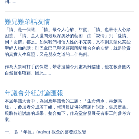
利......
難兄難弟話友情
「情」是一個謎。「情」最令人心醉、甜蜜。「情」也最令人心緒
困惑。「情」是人世間最艱深奧妙的藝術；由「親情」到「愛情」
到「友情」都是。如果我們相信人性的不完美，又不刻意聖化某些
聖經人物的話；則巴拿巴已與保羅那段離離合合的友情，就是珍貴
的真實人生寫照，又是朋友之道的上佳先例。
作為大祭司打手的保羅，帶著搜捕令到處為難信徒，他在教會圈內
自然聲名狼藉。因此......
年議會分組討論匯報
本屆年議大會中，為回應年議會的主題：「生命傳承，再創高
峰」，參加者分成若干組，就講員提供的問題作討論，集思廣益。
現將各組討論的成果，整合如下，作為堂會發展長者事工的參考方
案。
一、 對「年長」(aging) 觀念的啓發或改變